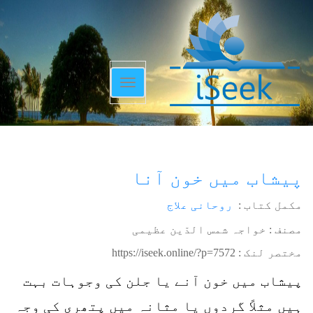
Toggle
navigation
پیشاب میں خون آنا
مکمل کتاب :
روحانی علاج
مصنف : خواجہ شمس الدّین عظیمی
مختصر لنک :
https://iseek.online/?p=7572
پیشاب میں خون آنے یا جلن کی وجوہات بہت
ہیں مثلاً گردوں یا مثانہ میں پتھری کی وجہ