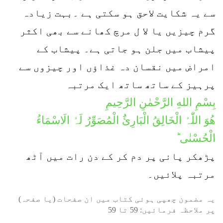
سے یہ شکایت لاحق ہو سکتی ہے ۔بہت زیادہ
گرم چیزیں یا لا ل مرچ کھانے سے بھی اکثر
پیشاب میں جلن ہو جاتی ہے۔ پیشاب کے
امراض میں نقسان دہ غذاؤں اور چیزوں سے
پرہیز کے ساتھ ساتھ ایک مرتبہ
بِسْمِ اللهِ الرَّحْمٰنِ الرَّحِيمِ
ھُوَ اللّٰہُ الْخَالِقُ الْبَارِئَُ الْمُصَوِّرُ لَہُ الَاسْمَاءُ
الْحُسْنٰی ؕ
پڑھکر پانی پر دم کر کے دن رات میں آٹھ
مرتبہ پلائیں۔
یہ مضمون چھپی ہوئی کتاب میں ان صفحات (یا صفحہ)
پر ملاحظہ فرمائیں:
59
تا
59