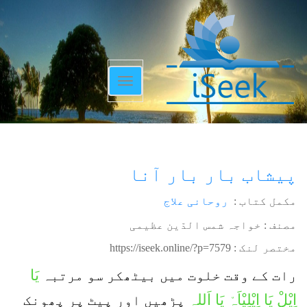
Toggle
navigation
پیشاب بار بار آنا
مکمل کتاب :
روحانی علاج
مصنف : خواجہ شمس الدّین عظیمی
مختصر لنک :
https://iseek.online/?p=7579
یَا
رات کے وقت خلوت میں بیٹھکر سو مرتبہ
اِیْلْ یَا اِیْلِیْاَہْ یَا اَللہ
پڑھیں اور پیٹ پر پھونک