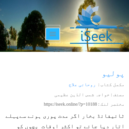
Toggle
navigation
پولیو
مکمل کتاب :
روحانی علاج
مصنف : خواجہ شمس الدّین عظیمی
مختصر لنک :
https://iseek.online/?p=10188
ٹائیفائڈ بخار اگر مدت پوری ہونے سےپہلے
اتار دیا جائے تو اکثر اوقات بچوں کو