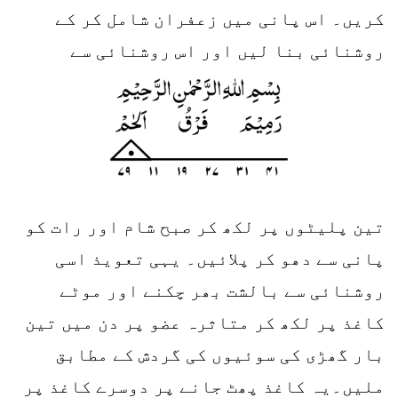
کریں۔ اس پانی میں زعفران شامل کر کے
روشنائی بنا لیں اور اس روشنائی سے
تین پلیٹوں پر لکھ کر صبح شام اور رات کو
پانی سے دھو کر پلائیں۔ یہی تعویذ اسی
روشنائی سے بالشت بھر چکنے اور موٹے
کاغذ پر لکھ کر متاثرہ عضو پر دن میں تین
بار گھڑی کی سوئیوں کی گردش کے مطابق
ملیں۔یہ کاغذ پھٹ جانے پر دوسرے کاغذ پر