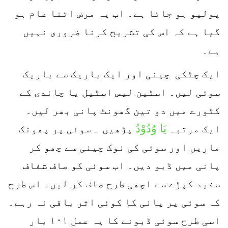
پولیو ہو جاتا ہے۔ اب یہ مرض اتنا عام ہو
گیا ہے کہ اس کی تشریح کرنا ضروری نہیں
ہے۔
ایک چٹکی چینی اور ایک باریک سے باریک
سوئی لیں۔ اسٹین لیس اسٹیل یا چاندی کے
کٹورے میں دو تین گھونٹ پانی بھر لیں۔
یَا وُدُوْدُ
ایک مرتبہ
پڑھیں ۔ سوئی پر پھونک
ماریں اور سوئی کی نوک چینی سے چھو کر
پانی میں ڈبو دیں۔ اب سوئی کو صاف شفاف
سفید کپڑے سے اچھی طرح صاف کر لیں۔ اس طرح
کہ سوئی پر پانی کا کوئی اثر باقی نہ رہے۔
اسی طرح سوئی ڈبونے کا یہ عمل ۱۰۱ بار