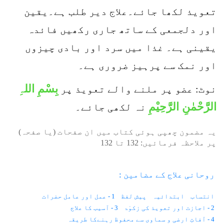
تعویذ لکھا جائے۔علاج دیر طلب ہے۔یقین
اور دلجمعی کے ساتھ جاری رکھیں فائدہ
یقینی ہے۔ غذا میں سرد اور بادی چیزوں
اور نمک سے پرہیز ضروری ہے۔
بِسْمِ اللہِ
نوٹ: عضو پر ملنے والے تعویذ پر
الرَّحْمٰنِ الرَّحِيْمِ
نہ لکھی جائے۔
یہ مضمون چھپی ہوئی کتاب میں ان صفحات (یا صفحہ)
پر ملاحظہ فرمائیں:
132
تا
132
روحانی علاج کے مضامین :
انتساب
ابتدائیہ
پیش لفظ
1 - عمل اور عامل حضرات
2 - اجازت اور تعویذ کی زکوٰۃ
3 - آسیب کا علاج
4 - آفاتِ ارضی و سماوی سے محفوظ رہنےکا طریقہ