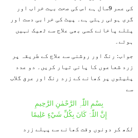
کی عمر 9سال ہے اس کی صحت بہت خراب اور
گری ہوئی رہتی ہے۔ پیٹ کی خرابی دست اور
پتلے پاخانے کسی بھی علاج سے ٹھیک نہیں
ہوتے۔
جواب: رنگ اور روشنی سے علاج کے طریقہ پر
زرد شعاعوں کا پانی تیار کریں۔ دو عدد
پلیٹوں پر کھانے کے زرد رنگ اور عرق گلاب
سے
بِسْمِ اللّٰہِ الرَّحْمٰنِ الرَّحِيمِ
إِنَّ اللّٰہَ كَانَ بِكُلِّ شَيْءٍ عَلِيمًا
لکھ کر دونوں وقت کھانے سے پہلے زرد