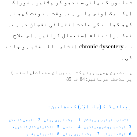
شعاعوں کے پانی سے دھو کر پلائیں۔ خوراک
ایک ایک اونس پانی ہے۔ وقت بے وقت کچھ نہ
کچھ کھانے کی عادت انتہائی نقصان دہ ہے۔
نمک برائے نام استعمال کرائیں۔ اس علاج
سے chronic dysentery انشاء اللہ ختم ہو جائے
گی۔
یہ مضمون چھپی ہوئی کتاب میں ان صفحات (یا صفحہ)
پر ملاحظہ فرمائیں:
84
تا
85
روحانی ڈاک (جلد اوّل) کے مضامین :
انتساب
ترتیب و پیشکش
1 - اولاد نہیں ہوتی
2 - الرجی کا علاج
3 - ایک سو پچاس چھینکیں
4 - اداسی
5 - انگلیاں کشش کا ذریعہ
6 - اولاد نرینہ
7 - اولاد نہیں ہوئی
8 - اندرونی بخار