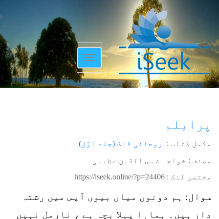
Toggle
navigation
پرابلم
مکمل کتاب :
روحانی ڈاک (جلد اوّل)
مصنف : خواجہ شمس الدّین عظیمی
مختصر لنک :
https://iseek.online/?p=24406
سوال: ہم دونوں میاں بیوی آپس میں رشتہ
دار ہیں۔ ہمارا پہلا بچہ ہے ، نارمل نہیں