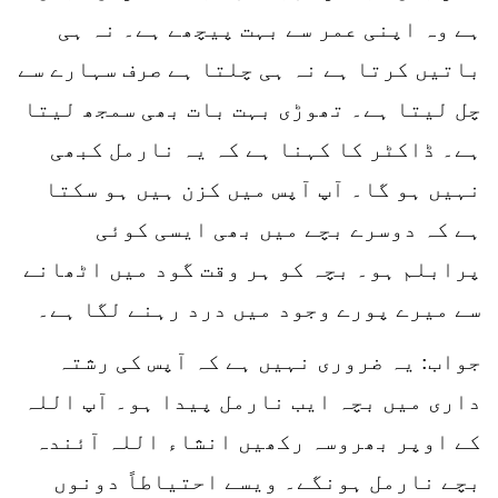
ہے وہ اپنی عمر سے بہت پیچھے ہے۔ نہ ہی
باتیں کرتا ہے نہ ہی چلتا ہے صرف سہارے سے
چل لیتا ہے۔ تھوڑی بہت بات بھی سمجھ لیتا
ہے۔ ڈاکٹر کا کہنا ہے کہ یہ نارمل کبھی
نہیں ہو گا۔ آپ آپس میں کزن ہیں ہو سکتا
ہے کہ دوسرے بچے میں بھی ایسی کوئی
پرابلم ہو۔ بچہ کو ہر وقت گود میں اٹھانے
سے میرے پورے وجود میں درد رہنے لگا ہے۔
جواب: یہ ضروری نہیں ہے کہ آپس کی رشتہ
داری میں بچہ ایب نارمل پیدا ہو۔ آپ اللہ
کے اوپر بھروسہ رکھیں انشاء اللہ آئندہ
بچے نارمل ہونگے۔ ویسے احتیاطاً دونوں