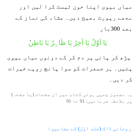
میاں بیوی اپنا خون ٹیسٹ کرا لیں اور
مجھے رپورٹ بھیج دیں۔ عشاء کی نماز کے
بعد 300بار
یَا اَوَّلُ یَا آخِرُ یَا ظَاہِرُ یَا بَاطِن
پڑھ کر پانی پر دم کر کے دونوں میاں بیوی
پئیں۔ ہر جمعرات کو سوا پانچ روپے خیرات
کر دیں۔
یہ مضمون چھپی ہوئی کتاب میں ان صفحات (یا صفحہ)
پر ملاحظہ فرمائیں:
91
تا
91
روحانی ڈاک (جلد اوّل) کے مضامین :