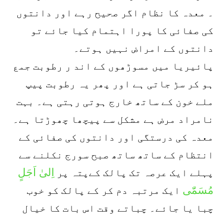
۔ معدہ کا نظام اگر صحیح رہے اور دانتوں
کی صفائی کا پورا اہتمام کیا جائے تو
دانتوں کے امراض نہیں ہوتے۔
پائیریا میں مسوڑھوں کے اند ر رطوبت جمع
ہو کر سڑ جاتی ہے اور پھر یہ رطوبت پیپ
ملے خون کے ساتھ خارج ہوتی رہتی ہے۔ بہت
نامراد مرض ہے مشکل سے پیچھا چھوڑتا ہے۔
معدہ کی درستگی اور دانتوں کی صفائی کے
انتظام کے ساتھ ساتھ صبح سورج نکلنے سے
اِلیٰ اَجَلٍ
پہلے ایک عرصہ تک پالک کےپتہ پر
مُسَمّٰی
ایک مرتبہ دم کر کے پالک کو خوب
چبا یا جائے۔ چباتے وقت اس بات کا خیال