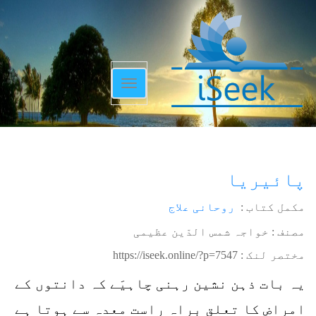
Toggle
navigation
پائیریا
مکمل کتاب :
روحانی علاج
مصنف : خواجہ شمس الدّین عظیمی
مختصر لنک :
https://iseek.online/?p=7547
یہ بات ذہن نشین رہنی چاہیَے کہ دانتوں کے
امراض کا تعلق براہ راست معدہ سے ہوتا ہے