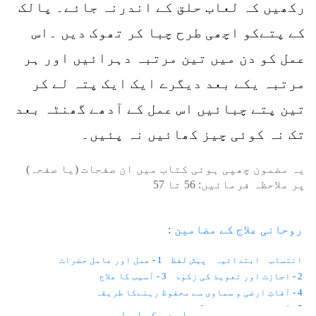
رکھیں کہ لعاب حلق کے اندرنہ جائے۔ پالک
کے پتےکو اچھی طرح چبا کر تھوک دیں ۔اس
عمل کو دن میں تین مرتبہ دہرائیں اور ہر
مرتبہ یکے بعد دیگرے ایک ایک پتہ لے کر
تین پتے چبائیں اس عمل کے آدھے گھنٹہ بعد
تک نہ کوئی چیز کھائیں نہ پئیں۔
یہ مضمون چھپی ہوئی کتاب میں ان صفحات (یا صفحہ)
پر ملاحظہ فرمائیں:
56
تا
57
روحانی علاج کے مضامین :
انتساب
ابتدائیہ
پیش لفظ
1 - عمل اور عامل حضرات
2 - اجازت اور تعویذ کی زکوٰۃ
3 - آسیب کا علاج
4 - آفاتِ ارضی و سماوی سے محفوظ رہنےکا طریقہ
5 - آنکھوں کے امراض
6 - موتیا اور پڑبال
سارے دکھاو ↓