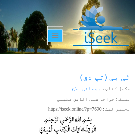
Toggle
navigation
ٹی بی (تپِ دق)
مکمل کتاب :
روحانی علاج
مصنف : خواجہ شمس الدّین عظیمی
مختصر لنک :
https://iseek.online/?p=7690