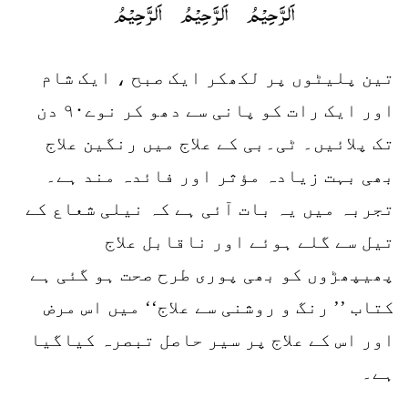
تین پلیٹوں پر لکھکر ایک صبح ، ایک شام
اور ایک رات کو پانی سے دھو کر نوے۹۰ دن
تک پلائیں۔ ٹی۔بی کے علاج میں رنگین علاج
بھی بہت زیادہ مؤثر اور فائدہ مند ہے۔
تجربہ میں یہ بات آئی ہے کہ نیلی شعاع کے
تیل سے گلے ہوئے اور ناقابل علاج
پھیپھڑوں کو بھی پوری طرح صحت ہو گئی ہے
کتاب ’’ رنگ و روشنی سے علاج‘‘ میں اس مرض
اور اس کے علاج پر سیر حاصل تبصرہ کیاگیا
ہے۔