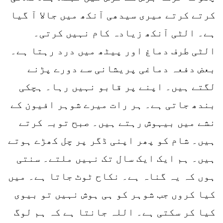
کرتے کرتے میری سیدھی آنکھ میں جالا آ گیا
ہے۔ الٹی آنکھ زیادہ کام نہیں کرتی۔
الٹی طرف دماغ اور پیٹھ میں درد رہتا ہے۔
بعض دفعہ دماغی پریشانی سے دورے پڑنے
لگتے ہیں۔ اپنے پر قابو نہیں رہا۔ ہچکی
بندھ جاتی ہے۔ ہر رات میرے شوہر افیون کے
نشے میں بیہوش رہتے ہیں۔ صبح توبہ کرتے
ہیں۔ شام کو پھر اپنی ڈگر پر چل کھڑے ہوتے
ہیں۔ ہم ایک ایک سال تک نہیں ملتے۔ سنتی
ہوں کہ یہ گناہ ہے۔ نکاح ٹوٹ جاتا ہے۔ میں
کیا کروں جب شوہر کو ہی ہوش نہیں تو بیوی
کیا کر سکتی ہے۔ اللہ جانتا ہے کہ ہم لوگ