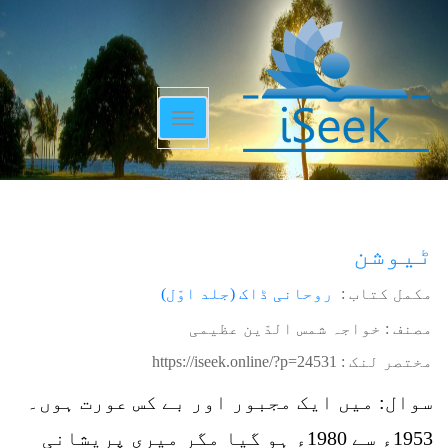
Toggle
navigation
ٹیوشن
مکمل کتاب :
روحانی ڈاک (جلد اوّل)
مصنف : خواجہ شمس الدّین عظیمی
مختصر لنک :
https://iseek.online/?p=24531
سوال: میں ایک مجبور اور بے کس عورت ہوں۔
1953ء سے 1980ء ہو گیا مگر میری پریشانی