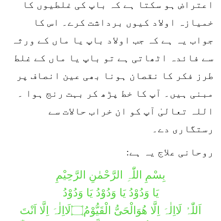
اعتراض ہو سکتا ہے کہ باپ کی غلطیوں کا
خمیازہ اولاد کیوں برداشت کرے۔ اس کا
جواب یہ ہے کہ جب اولاد باپ یا ماں کے ورثہ
سے فائدہ اٹھاتی ہے تو باپ یا ماں کے غلط
طرز فکر کا نقصان ہونا بھی عین انصاف پر
مبنی ہیں۔ آپ کا خط پڑھ کر بہت رنج ہوا ۔
اللہ تعالیٰ آپ کو ان خراب حالات سے
رستگاری دے۔
روحانی علاج یہ ہے:
بِسْمِ اللّٰہِ الرَّحْمٰنِ الرَّحِیْمِ
یَا وَدُوْدُ یَا وَدُوْدُ یَا وَدُوْدُ
اَللّٰہُ لَااِلٰہَ اِلَّا ھُوَالْحَیُّ الْقَیُّوْمُ۝لَااِلٰہَ اِلَّا اَنْتَ