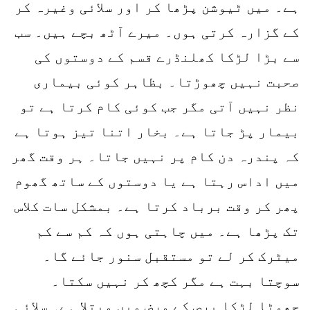
ہے۔ میں ٹیوشن پڑھا کر اور سلائی وغیرہ کر
کے گزارہ کرتی ہوں۔ میرے آٹھ بچے ہیں۔ سب
سے بڑا لڑکا کھلنڈرے قسم کے دوستوں کی
صحبت نہیں چھوڑتا۔ بظاہر کوئی بیماری
نظر نہیں آتی مگر جب کوئی کام کرتا ہے تو
بیمار پڑ جاتا ہے۔ بخار اتنا تیز ہوتا ہے
کہ پندرہ دن کام پر نہیں جاتا۔ ہر وقت گھر
میں اداس رہتا ہے یا دوستوں کے ساتھ گھوم
پھر کر وقت برباد کرتا ہے۔ بمشکل سات کلاس
تک پڑھا ہے۔ میں چاہتی ہوں کہ کم سے کم
میٹرک کر لے تو مستقبل سنور جائے گا۔
سوچتا بہت ہے مگر کچھ کر نہیں سکتا۔
چھوٹا لڑکا برص کے مرض میں مبتلا ہے۔ سلائی