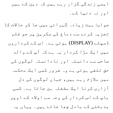
ایسی زندگی گزار رہے ہیں کہ دین کے ہیں
اور نہ دنیا کے۔
جواب: بہت زیادہ گہرائی میں جا کر حالات کا
تجزیہ کرنے سے دماغ کی سکرین پر جو فلم
ڈسپلے (DISPLAY) ہوئی ہے۔ اس کے کرداروں
میں ایک بڑا کردار یہ ہے کہ آپ کے والد
صاحب سے دانستہ اور نادانستہ لوگوں کی
حق تلفی ہوئی ہے وہ ضرور کسی ایک محکمہ
میں ملازم رہے ہیں، جہاں لوگوں کی دل
آزاری کرنا ایک مشغلہ بن جاتا ہے۔ کسی
باپ کے اس کردار کی وجہ سے اولاد کے اوپر
بدبختی کے بادل چھا جاتے ہیں۔ یہاں یہ