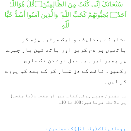
سُبْحَانَکَ اِنِّی کُنْتُ مِنَ الظَّالِمِیْنَ۝قُلْ ھُوَاللّٰہُ
اَحَدُٗ۝ يُحِبُّونَهُمْ كَحُبِّ اللّٰهِ ۖ وَالَّذِينَ آمَنُوا أَشَدُّ حُبًّا
لِّلّٰهِ
عشاء کے بعدایک سو ایک مرتبہ پڑھ کر
ہاتھوں پر دم کریں اور ہاتھ تین بار چہرے
پر پھیر لیں۔ یہ عمل نوے دن تک جاری
رکھیں۔ ناغے کے دن شمار کر کے بعد کو پورے
کر لیں۔
یہ مضمون چھپی ہوئی کتاب میں ان صفحات (یا صفحہ)
پر ملاحظہ فرمائیں:
108
تا
110
روحانی ڈاک (جلد اوّل) کے مضامین :