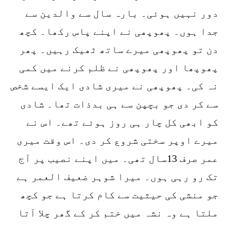
دور نہیں ہوئی۔ بارہ سال سے والدین سے
جدا ہوں۔ پھوپھی نے اپنے پاس رکھا۔ کچھ
دن تو پھوپھی میرے ساتھ ٹھیک رہیں۔ پھر
پھوپھا اور پھوپھی نے ظلم کرنے میں کمی
نہ کی۔ پھوپھی نے میری شادی ایک ایسے شخص
سے کر دی جو بچپن سے ہی بدذات تھا۔ شادی
کو ابھی کل چار ہی روز ہوئے تھے۔ اس نے
میرے اوپر سختی شروع کر دی۔ اس وقت میری
عمر صرف 13سال تھی۔ میں اپنے نصیب پر آج
تک رو رہی ہوں۔ میرا شوہر ضعیف العمر ہے
جو منشی کی حیثیت سے کام کرتا ہے جو کچھ
ملتا ہے وہ نشہ میں ختم کر کے گھر چلا آتا