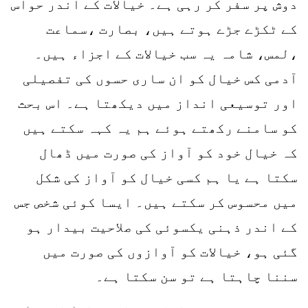
دوش پر سفر کر رہی ہے۔ خیالات کے اندر حواس
کے ٹکڑے جڑے ہوتے ہیں، بصارت ،سماعت
،لمس، شامہ یہ سب خیالات کے اجزاء ہیں۔
آدمی کس خیال کو ان ساری حسوں کی تفصیلی
اور توسیعی انداز میں دیکھتا ہے۔ اس بحث
کو سامنے رکھتے ہوئے ہم یہ کہہ سکتے ہیں
کہ خیال خود کو آواز کی صورت میں ڈھال
سکتا ہے یا ہم کسی خیال کو آواز کی شکل
میں محسوس کر سکتے ہیں۔ ایسا کوئی شخص جس
کے اندر ذہنی یکسوئی کی صلاحیت بیدار ہو
گئی ہو، خیالات کو آوازوں کی صورت میں
سننا چاہتا ہے تو سن سکتا ہے۔