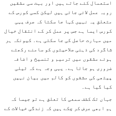
استعمال کئے جاتے ہیں اور بہت سی مشقیں
روبہ عمل لائی جاتی ہیں لیکن کسی کورس کے
متعلق یہ نہیں کہا جا سکتا کہ صرف یہی
کورس ایسا ہے جس پر عمل کر کے انتقال خیال
میں مہارت حاصل کی جا سکتی ہے۔ کیونکہ ہر
شاگرد کی ذہنی صلاحیتوں کو سامنے رکھتے
ہوئے مشقوں میں ترمیم و تنسیخ و اضافہ
ضروری ہو جاتا ہے۔ یہی وجہ ہے کہ ٹیلی
پیتھی کی مشقوں کو کالم میں بیان نہیں
کیا گیا ہے۔
جہاں تک کشف سمعی کا تعلق ہے تو جیسا کہ
ہم ابھی عرض کر چکے ہیں کہ زندگی خیالات کے