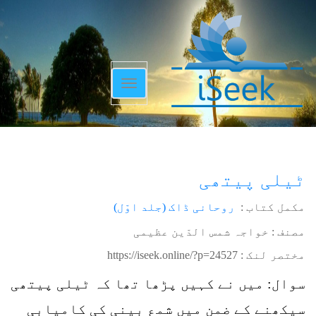
Toggle
navigation
ٹیلی پیتھی
مکمل کتاب :
روحانی ڈاک (جلد اوّل)
مصنف : خواجہ شمس الدّین عظیمی
مختصر لنک :
https://iseek.online/?p=24527
سوال: میں نے کہیں پڑھا تھا کہ ٹیلی پیتھی
سیکھنے کے ضمن میں شمع بینی کی کامیابی