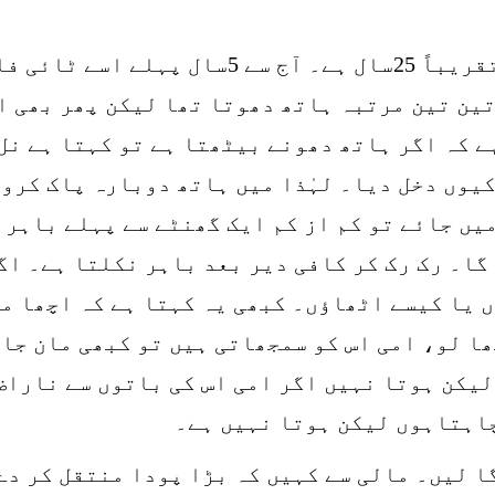
سوال: میرا چھوٹا بھائی جس کی عمر تقریباً 5
تین تین مرتبہ ہاتھ دھوتا تھا لیکن پھر بھی ا
ے کہ اگر ہاتھ دھونے بیٹھتا ہے تو کہتا ہے ن
کیوں دخل دیا۔ لہٰذا میں ہاتھ دوبارہ پاک کرو
 میں جائے تو کم از کم ایک گھنٹے سے پہلے باہر
گا۔ رک رک کر کافی دیر بعد باہر نکلتا ہے۔ اگ
 یا کیسے اٹھاؤں۔ کبھی یہ کہتا ہے کہ اچھا م
ا لو، امی اس کو سمجھاتی ہیں تو کبھی مان جات
یکن ہوتا نہیں اگر امی اس کی باتوں سے ناراض
چاہتاہوں لیکن ہوتا نہیں ہے۔
ا لیں۔ مالی سے کہیں کہ بڑا پودا منتقل کر دے