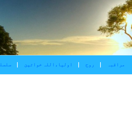
مراقبہ
روح
اولیاءاللہ خواتین
سلسلۂ