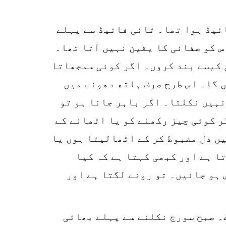
2سال ہے۔ آج سے 5سال پہلے اسے ٹائی فائیڈ ہوا تھا۔ ٹائی فائیڈ سے پہلے
س کو صفائی کا یقین نہیں آتا تھا۔
ل کیسے بند کروں۔ اگر کوئی سمجھاتا
ں گا۔ اس طرح صرف ہاتھ دھونے میں
 نہیں نکلتا۔ اگر باہر جانا ہو تو
ر کوئی چیز رکھنے کو یا اٹھانے کے
یں دل مضبوط کر کے اٹھالیتا ہوں یا
ا ہے اور کبھی کہتا ہے کہ کیا
 ہو جائیں۔ تو رونے لگتا ہے اور
۔ صبح سورج نکلنے سے پہلے بھائی