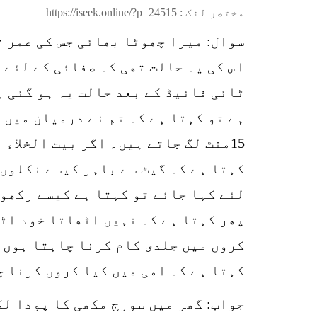
مختصر لنک :
https://iseek.online/?p=24515
اس کی یہ حالت تھی کہ صفائی کے لئے 
ٹائی فائیڈ کے بعد حالت یہ ہو گئی ہ
ہے تو کہتا ہے کہ تم نے درمیان میں 
15منٹ لگ جاتے ہیں۔ اگر بیت الخلاء
کہتا ہے کہ گیٹ سے باہر کیسے نکلوں 
لئے کہا جائے تو کہتا ہے کیسے رکھوں
پھر کہتا ہے کہ نہیں اٹھاتا خود اٹھ
کروں میں جلدی کام کرنا چاہتا ہوں ل
کہتا ہے کہ امی میں کیا کروں کرنا 
جواب: گھر میں سورج مکھی کا پودا لگ