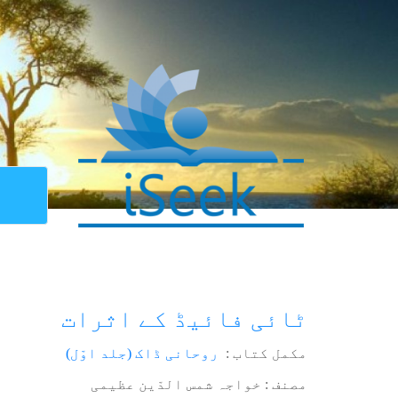
ٹائی فائیڈ کے اثرات
مکمل کتاب :
روحانی ڈاک (جلد اوّل)
مصنف : خواجہ شمس الدّین عظیمی