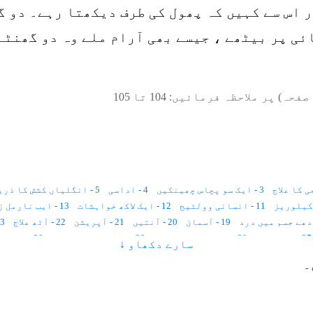
 اس سے کہیں کہ پھول کی طرف دیکھتا رہے۔ دو گ
ئی پر بیٹھے ، جیسے بھی آرام ملے وہ دو گھنٹے
صفحہ) پر ملاحظہ فرمائیں:
104
تا
105
3 - ایک سو پچاس چھینکیں
4 - اداسی
5 - انگلیاں کشش کا ذریعہ
11 - انسانی وولٹیج
12 - ایک لاکھ خواہشات
13 - ایب نارمل زندگی
19 - آسمان
20 - آنتیں
21 - آپریشن
22 - آٹھ علاج
23 - انا للہ و 
27 - استخارہ
28 - ایک عجیب بیماری
29 - اجتماعی خود کشی
30 - اجتماعی سکون
سارے دکھاو ↓
36 - اولاد
37 - برص کا علاج
38 - برے خیالات
39 - بجلی کے جھٹکے
۔
45 - بخار
46 - بچوں کی نفسیات
47 - بدعقیدہ
48 - بھوت
49 - بیہوشی
56 - بے جوڑ شادی
57 - بال خورے کا علاج
58 - پراگندہ ذہنی
64 - پیٹ کی تکلیف
65 - پسینہ آنا
66 - پیدائشی دماغی معذور