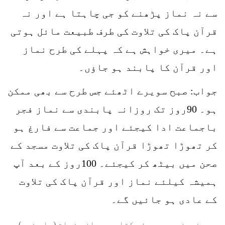
سے نہ نماز پڑھنے کو جی چاہتا ہے اور نہ
قرآن پاک کی تلاوت کی طرف طبیعت مائل ہوتی
ہے۔ میری خواہش ہے کہ پہلے کی طرح نماز
اور قرآن کا پابند ہو جاؤں۔
جواب: صبح سویرے اٹھئے جس طرح سے بھی ممکن
ہو۔ 90روز تک روزانہ پابندی سے نماز فجر
باجماعت ادا کیجئے اور جماعت سے فارغ ہو
کر تھوڑا تھوڑا قرآن پاک کی تلاوت مسجد کے
صحن میں بیٹھ کر کیجئے۔ 100روز کے بعد آپ
ہمیشہ کیلئے نماز اور قرآن پاک کی تلاوت
کے عادی ہو جائیں گے۔
یہ مضمون چھپی ہوئی کتاب میں ان صفحات (یا صفحہ)