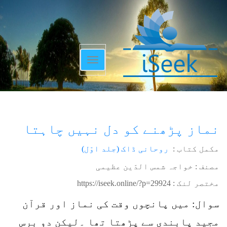
Toggle
navigation
نماز پڑھنے کو دل نہیں چاہتا
مکمل کتاب :
روحانی ڈاک (جلد اوّل)
مصنف : خواجہ شمس الدّین عظیمی
مختصر لنک :
https://iseek.online/?p=29924
سوال: میں پانچوں وقت کی نماز اور قرآن
مجید پابندی سے پڑھتا تھا ۔لیکن دو برس