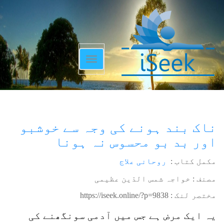
Toggle
navigation
ناک بند ہونے کی وجہ سے خوشبو
اور بد بو محسوس نہ ہونا
مکمل کتاب :
روحانی علاج
مصنف : خواجہ شمس الدّین عظیمی
مختصر لنک :
https://iseek.online/?p=9838
یہ ایک مرض ہے جس میں آدمی سونگھنے کی