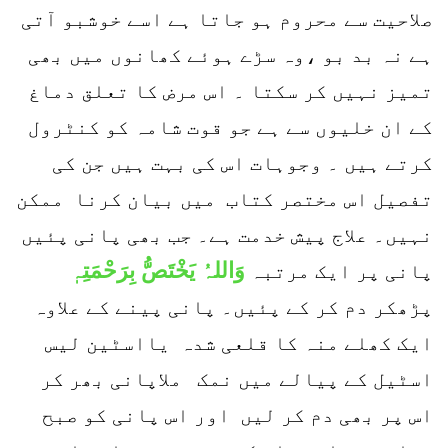
صلاحیت سے محروم ہو جاتا ہے اسے خوشبو آتی
ہے نہ بد بو ،وہ سڑے ہوئے کھانوں میں بھی
تمیز نہیں کر سکتا ۔ اس مرض کا تعلق دماغ
کے ان خلیوں سے ہے جو قوت شامہ کو کنٹرول
کرتے ہیں ۔ وجوہات اس کی بہت ہیں جن کی
تفصیل اس مختصر کتاب میں بیان کرنا ممکن
نہیں۔ علاج پیش خدمت ہے۔ جب بھی پانی پئیں
وَاللہُ یَخْتَصُّ بِرَحْمَتِہٖ
پانی پر ایک مرتبہ
پڑھکر دم کر کے پئیں۔ پانی پینے کے علاوہ
ایک کھلے منہ کا قلعی شدہ یااسٹین لیس
اسٹیل کے پیالے میں نمک ملاپانی بھر کر
اس پر بھی دم کر لیں اور اس پانی کو صبح