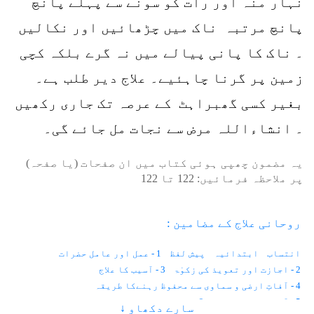
نہار منہ اور رات کو سونے سے پہلے پانچ
پانچ مرتبہ ناک میں چڑھائیں اور نکالیں
۔ ناک کا پانی پیالے میں نہ گرے بلکہ کچی
زمین پر گرنا چاہئیے۔ علاج دیر طلب ہے۔
بغیر کسی گھبراہٹ کے عرصہ تک جاری رکھیں
۔ انشاءاللہ مرض سے نجات مل جائے گی۔
یہ مضمون چھپی ہوئی کتاب میں ان صفحات (یا صفحہ)
پر ملاحظہ فرمائیں:
122
تا
122
روحانی علاج کے مضامین :
انتساب
ابتدائیہ
پیش لفظ
1 - عمل اور عامل حضرات
2 - اجازت اور تعویذ کی زکوٰۃ
3 - آسیب کا علاج
4 - آفاتِ ارضی و سماوی سے محفوظ رہنےکا طریقہ
5 - آنکھوں کے امراض
6 - موتیا اور پڑبال
سارے دکھاو ↓