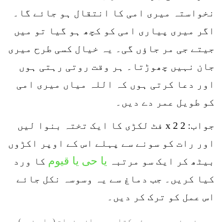
نخواستہ میری امی کا انتقال ہو جائے گا۔
اگر میری پیاری امی کو کچھ ہو گیا تو میں
جیتے جی مر جاؤں گی۔ یہ خیال کسی طرح میری
جان نہیں چھوڑتا۔ ہر وقت روتی رہتی ہوں
اور دعا کرتی ہوں کہ اللہ میاں میری امی
کو طویل عمر دے دیں۔
جواب: 2 2 x فٹ لکڑی کا ایک تختہ بنوا لیں
اور رات کو سونے سے پہلے اس کے اوپر اکڑوں
یا حی یا قیوم
بیٹھ کر ایک سو مرتبہ
کا ورد
کیا کریں۔ جب دماغ سے یہ وسوسہ نکل جائے
اس عمل کو ترک کر دیں۔
یہ مضمون چھپی ہوئی کتاب میں ان صفحات (یا صفحہ)