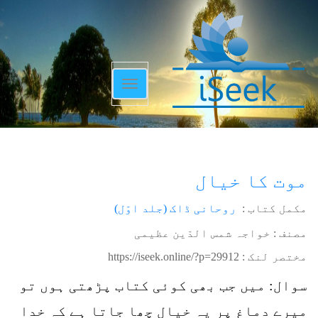
Toggle
navigation
موت کا خیال
مکمل کتاب :
روحانی ڈاک (جلد اوّل)
مصنف : خواجہ شمس الدّین عظیمی
مختصر لنک :
https://iseek.online/?p=29912
سوال: میں جب بھی کوئی کتاب پڑھتی ہوں تو
میرے دماغ پر یہ خیال چھا جاتا ہے کہ خدا