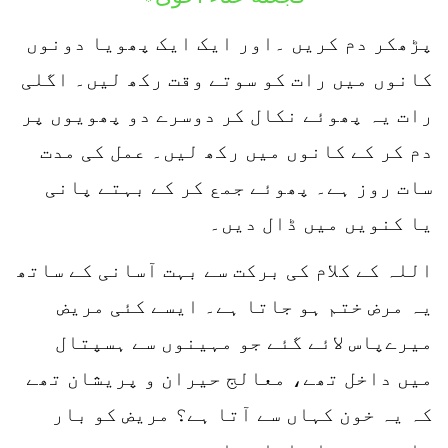
پڑھکر دم کریں ۔اور ایک ایک پھویا دونوں
کانوں میں رات کو سوتے وقت رکھ لیں۔ اگلی
رات یہ پھوئے نکال کر دوسرے دو پھویوں پر
دم کر کے کانوں میں رکھ لیں۔ عمل کی مدت
سات روز ہے۔ پھوئے جمع کر کے بہتے پانی
یا کنویں میں ڈال دیں۔
اللہ کے کلام کی برکت سے بہت آسانی کے ساتھ
یہ مرض ختم ہو جاتا ہے۔ ایسے کئی مریض
میرےپاس لائے گئے جو مہینوں سے ہسپتال
میں داخل تھے، معالج حیران و پریشان تھے
کہ یہ خون کہاں سے آتا ہے؟ مریض کو بار