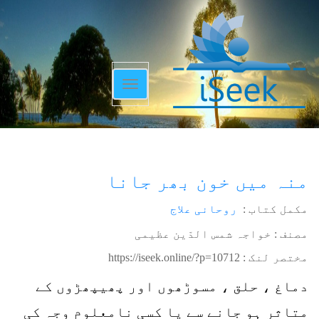
Toggle
navigation
منہ میں خون بھر جانا
مکمل کتاب :
روحانی علاج
مصنف : خواجہ شمس الدّین عظیمی
مختصر لنک :
https://iseek.online/?p=10712
دماغ ، حلق ، مسوڑھوں اور پھیپھڑوں کے
متاثر ہو جانے سے یا کسی نامعلوم وجہ کی