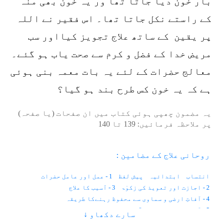
بار خون دیا جاتا تھا ور یہ خون بھی منہ
کے راستے نکل جاتا تھا۔ اس فقیر نے اللہ
پر یقین کے ساتھ علاج تجویز کیااور سب
مریض خدا کے فضل و کرم سے صحت یاب ہو گئے۔
معالج حضرات کے لئے یہ بات معمہ بنی ہوئی
ہے کہ یہ خون کس طرح بند ہو گیا؟
یہ مضمون چھپی ہوئی کتاب میں ان صفحات (یا صفحہ)
پر ملاحظہ فرمائیں:
139
تا
140
روحانی علاج کے مضامین :
انتساب
ابتدائیہ
پیش لفظ
1 - عمل اور عامل حضرات
2 - اجازت اور تعویذ کی زکوٰۃ
3 - آسیب کا علاج
4 - آفاتِ ارضی و سماوی سے محفوظ رہنےکا طریقہ
5 - آنکھوں کے امراض
6 - موتیا اور پڑبال
سارے دکھاو ↓