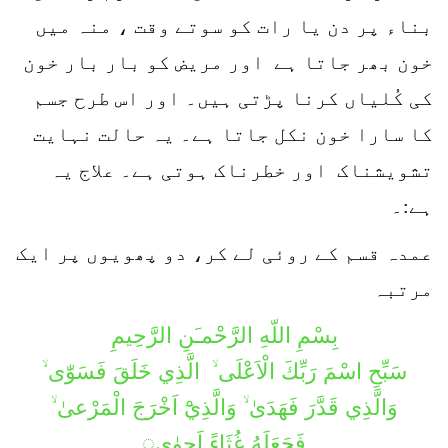
بناء پر دن یا رات کو سوتے وقت ، منہ میں
خون بھر جاتا ہے اور مریض کو بار بار خون
کی کُلیاں کرنا پڑتی ہیں۔ اور اس طرح جسم
کا سارا خون نکل جاتا ہے۔ یہ حالت نہایت
تشویشناک اور خطرناک ہوتی ہے۔ علاج یہ
ہے:۔
عمدہ قسم کے روئی لے کر، دو پھویوں پر ایک
مرتبہ
بِسْمِ اللّهِ الرَّحْمـَنِ الرَّحِيمِ
سَبِّحِ اسْمَ رَبِّكَ الْاَعْلَى ۙ الَّذِي خَلَقَ فَسَوّٰى ۙ
وَالَّذِي قَدَّرَ فَهَدَىٰ ۙ وَالَّذِيْٓ اَخْرَجَ الْمَرْعیٰ ۙ
فَجَعَلَهُ غُثَاءً اَحوٰى◌