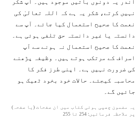
اندر یہ دونوں باتیں موجود ہیں۔ آپ شکر
نہیں کرتے، شکر یہ ہے کہ اللہ تعالیٰ کی
نعمت کا صحیح استعمال کیا جائے۔ آپ سے
دانستہ یا غیر دانستہ حق تلفی ہوئی ہے۔
نعمت کا صحیح استعمال نہ ہونے سے آپ
اسراف کے مرتکب ہوتے ہیں۔ وظیفہ پڑھنے
کی ضرورت نہیں ہے۔ اپنی طرز فکر کا
محاسبہ کیجئے۔ حالات خود بخود ٹھیک ہو
جائیں گے۔
یہ مضمون چھپی ہوئی کتاب میں ان صفحات (یا صفحہ)
پر ملاحظہ فرمائیں:
254
تا
255