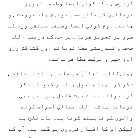
گزارش ہے کہ کوئی ایسا وظیفہ تجویز
فرمائیں کہ مکان حسب خواہش جلد فروخت ہو
جائے۔ دوم کوئی ایسا وظیفہ مستقل ورد کے
طور پر تجویز فرما دیں جس کے ذریعہ اللہ
صحت و تندرستی عطا فرمائے اور کشاکش رزق
اور خیر و برکت عطا فرمائے۔
جواب: اللہ تعالیٰ فر ماتا ہے اے آل داؤد ،
شکر کو اپنا معمول بنا لو کیونکہ شکر
کرنے والے بندے بہت قلیل ہیں۔ یہ بھی
فرماتا ہے کہ اللہ تعالیٰ اسراف کرنے
والوں کو ناپسند کرتا ہے۔ بات تلخ ہے
لیکن اس کا اظہار ضروری ہو گیا ہے۔ آپ کے