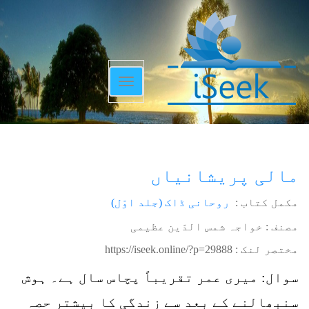
Toggle
navigation
مالی پریشانیاں
مکمل کتاب :
روحانی ڈاک (جلد اوّل)
مصنف : خواجہ شمس الدّین عظیمی
مختصر لنک :
https://iseek.online/?p=29888
سوال: میری عمر تقریباً پچاس سال ہے۔ ہوش
سنبھالنے کے بعد سے زندگی کا بیشتر حصہ