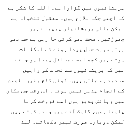
پریشانیوں میں گزارا ہے۔ اللہ کا شکر ہے
کہ اچھی جگہ ملازم ہوں۔ معقول تنخواہ ہے
لیکن مالی پریشانیاں پیچھا نہیں
چھوڑتیں۔ صحت بھی گرتی جا رہی ہے جب بھی
بہتر صورت حال پیدا ہونے کے امکانات
ہوتے ہیں کچھ ایسے مسائل پیدا ہو جاتے
ہیں کہ پریشانیوں سے نجات کی راہیں
مسدود ہو جاتی ہیں۔ کوئی کام بغیر الجھن
کے انجام پذیر نہیں ہوتا۔ اس وقت جس مکان
میں رہائش پذیر ہوں اسے فروخت کرنا
چاہتا ہوں، گاہک آتے ہیں وعدہ کرتے ہیں
لیکن دوبارہ صورت نہیں دکھاتے۔ لہٰذا