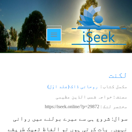
Toggle
navigation
لکنت
مکمل کتاب :
روحانی ڈاک (جلد اوّل)
مصنف : خواجہ شمس الدّین عظیمی
مختصر لنک :
https://iseek.online/?p=29872
سوال: شروع ہی سے میرے بولنے میں روانی
نہیں۔ بات کرتی ہوں تو الفاظ ٹھیک طریقے