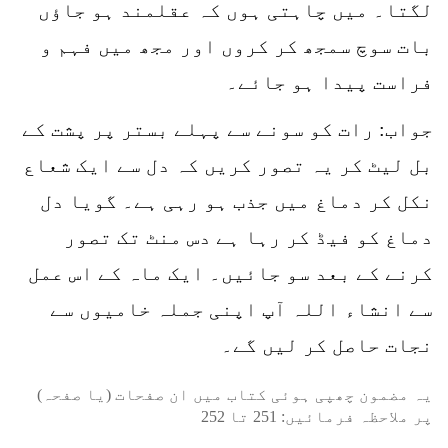
لگتا۔ میں چاہتی ہوں کہ عقلمند ہو جاؤں
بات سوچ سمجھ کر کروں اور مجھ میں فہم و
فراست پیدا ہو جائے۔
جواب: رات کو سونے سے پہلے بستر پر پشت کے
بل لیٹ کر یہ تصور کریں کہ دل سے ایک شعاع
نکل کر دماغ میں جذب ہو رہی ہے۔ گویا دل
دماغ کو فیڈ کر رہا ہے دس منٹ تک تصور
کرنے کے بعد سو جائیں۔ ایک ماہ کے اس عمل
سے انشاء اللہ آپ اپنی جملہ خامیوں سے
نجات حاصل کر لیں گے۔
یہ مضمون چھپی ہوئی کتاب میں ان صفحات (یا صفحہ)
پر ملاحظہ فرمائیں:
251
تا
252