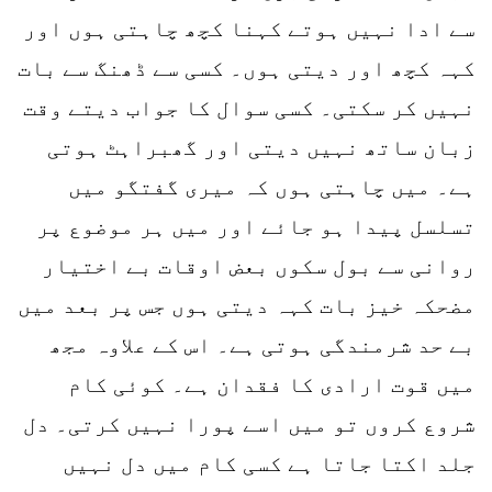
سے ادا نہیں ہوتے کہنا کچھ چاہتی ہوں اور
کہہ کچھ اور دیتی ہوں۔ کسی سے ڈھنگ سے بات
نہیں کر سکتی۔ کسی سوال کا جواب دیتے وقت
زبان ساتھ نہیں دیتی اور گھبراہٹ ہوتی
ہے۔ میں چاہتی ہوں کہ میری گفتگو میں
تسلسل پیدا ہو جائے اور میں ہر موضوع پر
روانی سے بول سکوں بعض اوقات بے اختیار
مضحکہ خیز بات کہہ دیتی ہوں جس پر بعد میں
بے حد شرمندگی ہوتی ہے۔ اس کے علاوہ مجھ
میں قوت ارادی کا فقدان ہے۔ کوئی کام
شروع کروں تو میں اسے پورا نہیں کرتی۔ دل
جلد اکتا جاتا ہے کسی کام میں دل نہیں