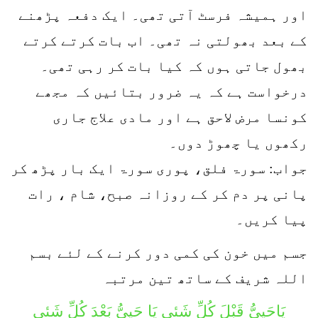
اور ہمیشہ فرسٹ آتی تھی۔ ایک دفعہ پڑھنے
کے بعد بھولتی نہ تھی۔ اب بات کرتے کرتے
بھول جاتی ہوں کہ کیا بات کر رہی تھی۔
درخواست ہے کہ یہ ضرور بتائیں کہ مجھے
کونسا مرض لاحق ہے اور مادی علاج جاری
رکھوں یا چھوڑ دوں۔
جواب: سورۃ فلق، پوری سورۃ ایک بار پڑھ کر
پانی پر دم کر کے روزانہ صبح، شام ، رات
پیا کریں۔
جسم میں خون کی کمی دور کرنے کے لئے بسم
اللہ شریف کے ساتھ تین مرتبہ
یَاحَییُّ قَبْلَ کُلِّ شَئیٍ یَا حَییُّ بَعْدَ کُلِّ شَئیٍ