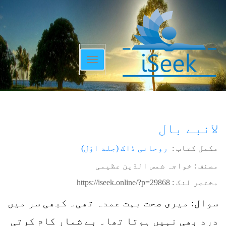
Toggle
navigation
لانبے بال
مکمل کتاب :
روحانی ڈاک (جلد اوّل)
مصنف : خواجہ شمس الدّین عظیمی
مختصر لنک :
https://iseek.online/?p=29868
سوال: میری صحت بہت عمدہ تھی۔ کبھی سر میں
درد بھی نہیں ہوتا تھا۔ بے شمار کام کرتی