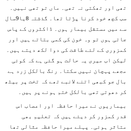
تھی اور تھکتی نہ تھی۔ ماں تو تھی نہیں۔
سب کچھ خود کرنا پڑتا تھا۔ گذشتہ 8یا9سال
سے میں مستقل بیمار ہوں۔ ڈاکٹروں کے پاس
جاتی ہوں تو وہ خون کی کمی بتاتے ہیں اور
کمزوری کے لئے طاقت کی دوا لکھ دیتے ہیں۔
لیکن اب میری یہ حالت ہو گئی ہے کہ کوئی
مجھے پہچان نہیں سکتا۔ رنگ بالکل زرد ہے
بال جو کبھی اتنے لانبے تھے کہ تخت پر بیٹھ
کر دھوتی تھی بالکل ختم ہونے پر ہیں۔
بیماریوں نے میرا حافظہ اور اعصاب اس
قدر کمزور کر دیئے ہیں کہ تعلیم بھی
متاثر ہوئی۔ پہلے میرا حافظہ مثالی تھا