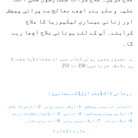
علیہ و سلم ہے، اچھے معالج سے پرانی پیچش
اور زنانی بیماری لیکیوریا کا علاج
کرایئے۔ آپ کے لئے یونانی علاج اچھا رہے
گا۔
یہ مضمون چھپی ہوئی کتاب میں ان صفحات (یا صفحہ)
پر ملاحظہ فرمائیں:
250
تا
251
روحانی ڈاک (جلد اوّل) کے مضامین :
انتساب
ترتیب و پیشکش
1 - اولاد نہیں ہوتی
2 - الرجی کا علاج
3 - ایک سو پچاس چھینکیں
4 - اداسی
5 - انگلیاں کشش کا ذریعہ
6 - اولاد نرینہ
7 - اولاد نہیں ہوئی
8 - اندرونی بخار
9 - احساس کمتری
10 - استغناء اور کیلوریز
سارے دکھاو ↓
11 - انسانی وولٹیج
12 - ایک لاکھ خواہشات