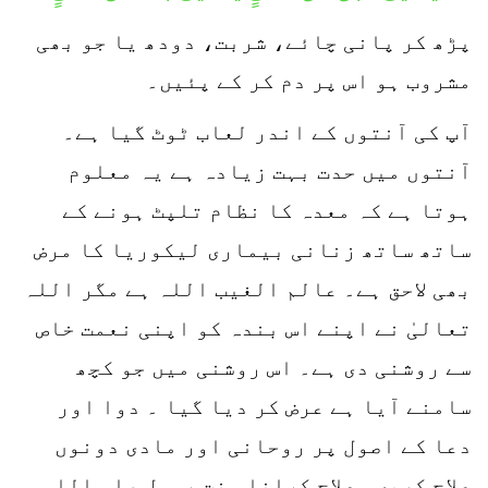
پڑھ کر پانی چائے، شربت، دودھ یا جو بھی
مشروب ہو اس پر دم کر کے پئیں۔
آپ کی آنتوں کے اندر لعاب ٹوٹ گیا ہے۔
آنتوں میں حدت بہت زیادہ ہے یہ معلوم
ہوتا ہے کہ معدہ کا نظام تلپٹ ہونے کے
ساتھ ساتھ زنانی بیماری لیکوریا کا مرض
بھی لاحق ہے۔ عالم الغیب اللہ ہے مگر اللہ
تعالیٰ نے اپنے اس بندہ کو اپنی نعمت خاص
سے روشنی دی ہے۔ اس روشنی میں جو کچھ
سامنے آیا ہے عرض کر دیا گیا ۔ دوا اور
دعا کے اصول پر روحانی اور مادی دونوں
علاج کریں۔ علاج کرانا سنت رسول صلی اللہ