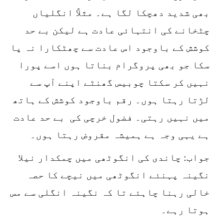
بھی شدید دھچکا لگا ہے۔ مثلاً انگلیاں
چٹخانے کی انتہائی عادت ہے لیکن بے حد
کوشش کے باوجود اس عادت سے چھٹکارا نہ پا
سکا جو بھی پروگرام بناتا ہوں اسے پورا
نہیں کر سکتا چوبیس گھنٹے اپنے آپ سے
لڑتا رہتا ہوں۔ رقم باوجود کوشش کے ہاتھ
میں نہیں رہتی۔ فضول خرچی کی بے حد عادت
ہے یہی وجہ ہے ہمیشہ مقروض رہتا ہوں۔
جواب: چاندی کی انگوٹھی میں چمکدار نیلا
نگینہ پہنئے انگوٹھی میں نیچے کا حصہ
خالی رہنا چاہئے تا کہ نگینہ انگلی سے مس
ہوتا رہے۔