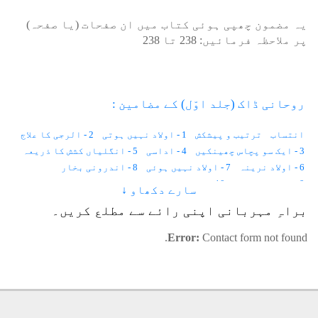
یہ مضمون چھپی ہوئی کتاب میں ان صفحات (یا صفحہ)
پر ملاحظہ فرمائیں:
238
تا
238
روحانی ڈاک (جلد اوّل) کے مضامین :
انتساب
ترتیب و پیشکش
1 - اولاد نہیں ہوتی
2 - الرجی کا علاج
3 - ایک سو پچاس چھینکیں
4 - اداسی
5 - انگلیاں کشش کا ذریعہ
6 - اولاد نرینہ
7 - اولاد نہیں ہوئی
8 - اندرونی بخار
9 - احساس کمتری
10 - استغناء اور کیلوریز
سارے دکھاو ↓
11 - انسانی وولٹیج
12 - ایک لاکھ خواہشات
براہِ مہربانی اپنی رائے سے مطلع کریں۔
13 - ایب نارمل زندگی
14 - اجمیر شریف کی حاضری
15 - آوارہ لڑکا
16 - آنکھوں کے سامنے نقطے
17 - آنکھ میں آنسو
Error:
Contact form not found.
18 - آدھے جسم میں درد
19 - آسمان
20 - آنتیں
21 - آپریشن
22 - آٹھ علاج
23 - انا للہ و انا الیہ راجعون
24 - اسلامی لباس کا تصور
25 - آرزو
26 - اندھی محبت
27 - استخارہ
28 - ایک عجیب بیماری
29 - اجتماعی خود کشی
30 - اجتماعی سکون
31 - اُم الصبیان
32 - آوازیں آتی ہیں