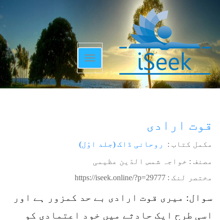
Toggle
navigation
قوت ارادی
مکمل کتاب :
روحانی ڈاک (جلد اوّل)
مصنف : خواجہ شمس الدّین عظیمی
مختصر لنک :
https://iseek.online/?p=29777
سوال: میری قوت ارادی بے حد کمزور ہے اور
اسی طرح ایک حادثے میں خود اعتمادی کو