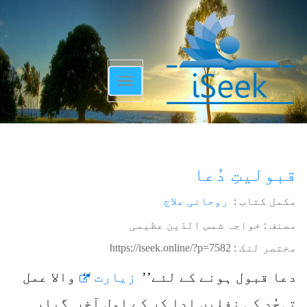
Toggle
navigation
قبولیتِ دُعا
مکمل کتاب :
روحانی علاج
مصنف : خواجہ شمس الدّین عظیمی
مختصر لنک :
https://iseek.online/?p=7582
دعا قبول ہونے کے لئے’’
زیارت
‘‘ والا عمل
تہجُد کی نفلیں ادا کر کے اول آخر گیارہ