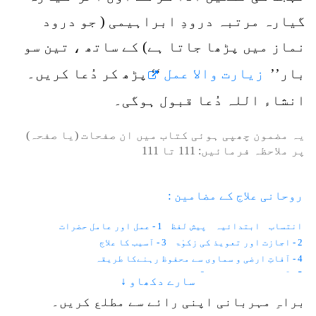
گیارہ مرتبہ درودِ ابراہیمی ( جو درود
نماز میں پڑھا جاتا ہے) کے ساتھ ، تین سو
بار’’
زیارت والا عمل
‘‘ پڑھ کر دُعا کریں۔
انشاء اللہ دُعا قبول ہوگی۔
یہ مضمون چھپی ہوئی کتاب میں ان صفحات (یا صفحہ)
پر ملاحظہ فرمائیں:
111
تا
111
روحانی علاج کے مضامین :
انتساب
ابتدائیہ
پیش لفظ
1 - عمل اور عامل حضرات
2 - اجازت اور تعویذ کی زکوٰۃ
3 - آسیب کا علاج
4 - آفاتِ ارضی و سماوی سے محفوظ رہنےکا طریقہ
5 - آنکھوں کے امراض
6 - موتیا اور پڑبال
سارے دکھاو ↓
7 - رتوندہ یا شب کوری
8 - نگاہ کی کمزوری
9 - آنکھ کا نرسنگھا
براہِ مہربانی اپنی رائے سے مطلع کریں۔
10 - آنکھ کا نا سُور
11 - بھینگا پن