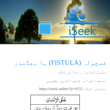
Toggle
navigation
فسچولہ (FISTULA) یا بھگندر
مکمل کتاب :
روحانی علاج
مصنف : خواجہ شمس الدّین عظیمی
مختصر لنک :
https://iseek.online/?p=9151