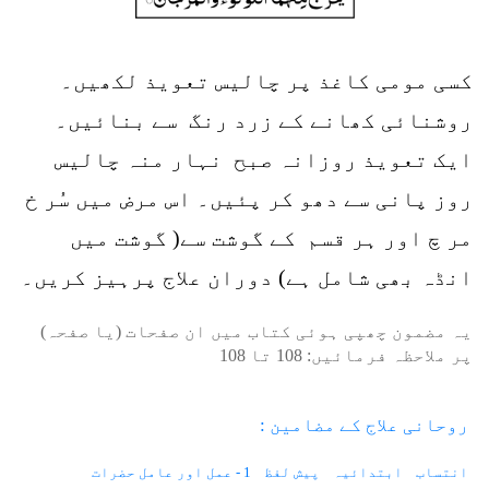
کسی مومی کاغذ پر چالیس تعویذ لکھیں۔
روشنائی کھانے کے زرد رنگ سے بنائیں۔
ایک تعویذ روزانہ صبح نہار منہ چالیس
روز پانی سے دھو کر پئیں۔ اس مرض میں سُر خ
مر چ اور ہر قسم کے گوشت سے( گوشت میں
انڈہ بھی شامل ہے) دوران علاج پرہیز کریں۔
یہ مضمون چھپی ہوئی کتاب میں ان صفحات (یا صفحہ)
پر ملاحظہ فرمائیں:
108
تا
108
روحانی علاج کے مضامین :
انتساب
ابتدائیہ
پیش لفظ
1 - عمل اور عامل حضرات