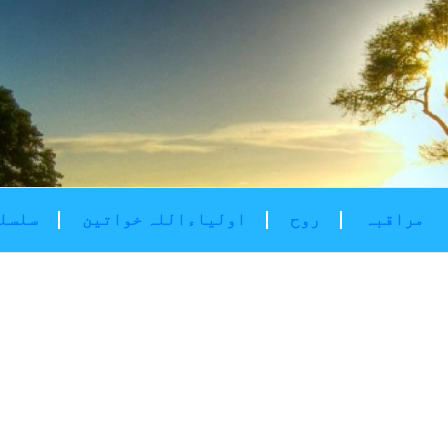
مراقبہ
روح
اولیاءاللہ خواتین
سلسلۂ