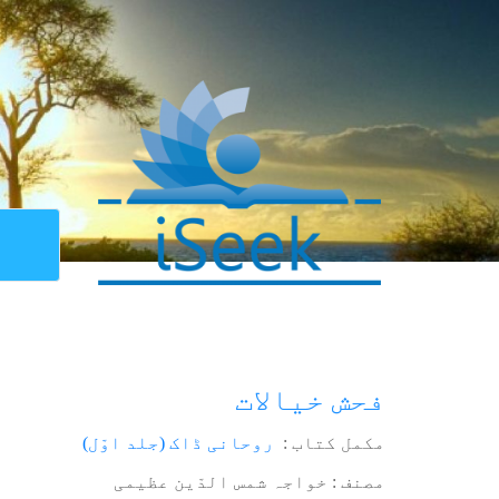
فحش خیالات
مکمل کتاب :
روحانی ڈاک (جلد اوّل)
مصنف : خواجہ شمس الدّین عظیمی