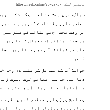
مختصر لنک :
https://iseek.online/?p=29737
سوال: میں بہت سے امراض کا شکار ہوں
ضعف ہے اور یادداشت کمزور ہے۔ میرے 
ہر وقت صحت اچھی بنانے کی فکر میں ر
وہ چیز روزانہ استعمال کرتا ہوں۔ می
کلب کی نمائندگی بھی کرتا ہوں۔ چاہت
کروں۔
جواب: آپ کے مسائل کی بنیادی وجہ خو
دیا ہے۔ جس سے اعصابی ٹوٹ پھوٹ زیاد
پر اعتماد کرتے ہوئے اس طریقہ پر ع
چھ انچ چوڑی اور مناسب لمبی نارنجی
نہاتے ہوئے پٹیاں اتاریں باقی اوقا