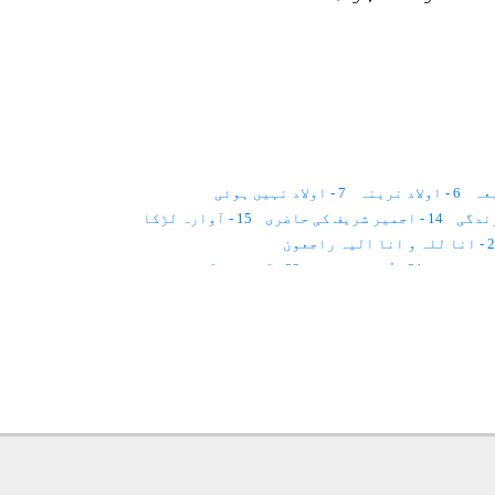
6 - اولاد نرینہ
7 - اولاد نہیں ہوئی
14 - اجمیر شریف کی حاضری
15 - آوارہ لڑکا
انا الیہ راجعون
31 - اُم الصبیان
32 - آوازیں آتی ہیں
40 - بیوہ عورت
41 - بچپن کا خواب
50 - بزدلی کی تصویر
51 - برقی رو کا ہجوم
59 - پریشانیوں کا حل
60 - پرانی پیچش
67 - پسند کی شادی
68 - پیلیا
75 - پچہتر ہزار روپیہ
76 - ترقی نہیں ہوتی
84 - ٹانگیں کپکپاتی ہیں
85 - ٹیلی پیتھی
93 - جادو کا توڑ(۲)
94 - جسم چھوٹا سر بڑا
101 - جن
102 - جھنجلاہٹ کیسے دور ہو