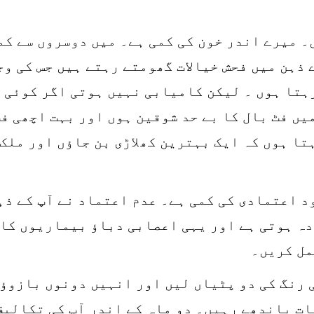
۔ میرے اندر خون کی کمی ہے۔ میں دوسروں سے کم
ذہن میں فحش خیالات گھومتے رہتے ہیں جس کی وجہ
ہتا ہوں ۔ لیکن کامیابی نہیں ہوتی اگر کوئی ب
ں فٹ بال کا بے حد شوقین ہوں اور بہت اچھی ف
ا ہوں کہ ایک بہترین کھلاڑی بن جاؤں اور ملک 
د اعتمادی کی کمی ہے۔ عدم اعتماد نے آپ کے ذہ
ہ ہوتی ہے اور یہی اعصابی دباؤ بیماریوں کا 
مل کریں۔
 رنگ کی دو پٹیاں لیں اور انہیں دونوں بازوؤں
ت باندھے رہیں۔ دو ماہ کے اندر آپ کی تکالیف