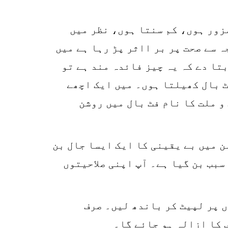
r
زور ہوں، کم سنتا ہوں، نظر میں
p
 سے صحت پر بر ااثر پڑ رہا ہے میں
o
تا دے کہ یہ چیز فائدہ مند ہے تو
ٹ بال کھیلتا ہوں۔ میں ایک اچھے
و ملت کا نام فٹ بال میں روشن
ن میں بے یقینی کا ایک ایسا جال بن
سبب بن گیا ہے۔ آپ اپنی صلاحیتوں
 پر لپیٹ کر باندھ لیں۔ صرف
 کا ازالہ ہو جائے گا۔