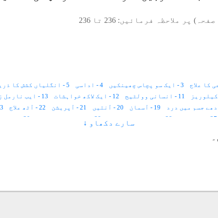
صفحہ) پر ملاحظہ فرمائیں:
236
تا
236
3 - ایک سو پچاس چھینکیں
4 - اداسی
5 - انگلیاں کشش کا ذریعہ
11 - انسانی وولٹیج
12 - ایک لاکھ خواہشات
13 - ایب نارمل زندگی
19 - آسمان
20 - آنتیں
21 - آپریشن
22 - آٹھ علاج
23 - انا للہ و 
27 - استخارہ
28 - ایک عجیب بیماری
29 - اجتماعی خود کشی
30 - اجتماعی سکون
سارے دکھاو ↓
36 - اولاد
37 - برص کا علاج
38 - برے خیالات
39 - بجلی کے جھٹکے
۔
45 - بخار
46 - بچوں کی نفسیات
47 - بدعقیدہ
48 - بھوت
49 - بیہوشی
56 - بے جوڑ شادی
57 - بال خورے کا علاج
58 - پراگندہ ذہنی
64 - پیٹ کی تکلیف
65 - پسینہ آنا
66 - پیدائشی دماغی معذور
72 - پرابلم
73 - پرکشش چہرہ
74 - پیر سو جاتے ہیں
81 - تنہائی کا احساس
82 - ٹائی فائیڈ کے اثرات
83 - ٹیڑھا منہ
90 - جادو کا توڑ(۱)
91 - جوڑوں کادرد
92 - جسم میں کرنٹ لگنا
99 - جگر کا متاثر ہونا
100 - جسم اچھل اچھل جاتا ہے