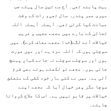
بہت پابند تھی۔ آج سے تین سال پہلے جب
میری عمر پندرہ سال تھی، رات کے وقت
عبادت کیا کرتی تھی۔ آہستہ آہستہ اللہ
تعالیٰ کے بارے میں مجھے عجیب و غریب
خیالات آنے لگے(خدا مجھے معاف کرے)۔ میں
سوچتی ہوں کہ اللہ مرد ہے اور میں عورت
ہوں اور سوچتے سوچتے نہ جانے کہاں پہنچ
جاتی ہوں۔ مجھے تو لکھتے ہوئے بھی شرم
آتی ہے۔ میں نے کئی بار خود کشی کے متعلق
سوچا مگر پھر خیال آیا کہ مجھے اپنے
خیالات پر قابو نہیں ہے۔ اس کا علاج کروانا
چاہئے۔