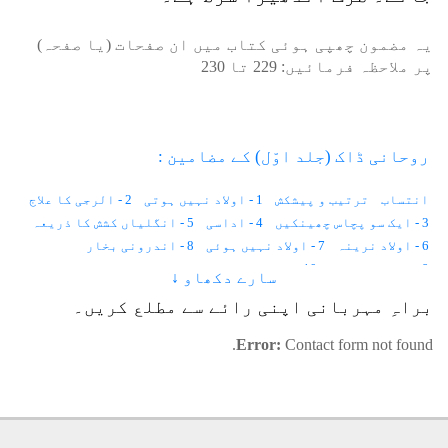
یہ مضمون چھپی ہوئی کتاب میں ان صفحات (یا صفحہ)
پر ملاحظہ فرمائیں:
229
تا
230
روحانی ڈاک (جلد اوّل) کے مضامین :
انتساب
ترتیب و پیشکش
1 - اولاد نہیں ہوتی
2 - الرجی کا علاج
3 - ایک سو پچاس چھینکیں
4 - اداسی
5 - انگلیاں کشش کا ذریعہ
6 - اولاد نرینہ
7 - اولاد نہیں ہوئی
8 - اندرونی بخار
9 - احساس کمتری
10 - استغناء اور کیلوریز
سارے دکھاو ↓
11 - انسانی وولٹیج
12 - ایک لاکھ خواہشات
براہِ مہربانی اپنی رائے سے مطلع کریں۔
13 - ایب نارمل زندگی
14 - اجمیر شریف کی حاضری
15 - آوارہ لڑکا
16 - آنکھوں کے سامنے نقطے
17 - آنکھ میں آنسو
Error:
Contact form not found.
18 - آدھے جسم میں درد
19 - آسمان
20 - آنتیں
21 - آپریشن
22 - آٹھ علاج
23 - انا للہ و انا الیہ راجعون
24 - اسلامی لباس کا تصور
25 - آرزو
26 - اندھی محبت
27 - استخارہ
28 - ایک عجیب بیماری
29 - اجتماعی خود کشی