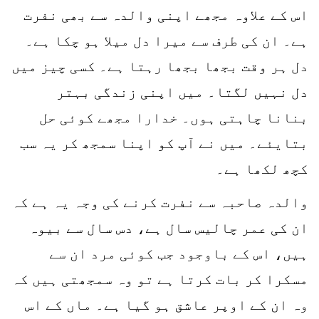
اس کے علاوہ مجھے اپنی والدہ سے بھی نفرت
ہے۔ ان کی طرف سے میرا دل میلا ہو چکا ہے۔
دل ہر وقت بجھا بجھا رہتا ہے۔ کسی چیز میں
دل نہیں لگتا۔ میں اپنی زندگی بہتر
بنانا چاہتی ہوں۔ خدارا مجھے کوئی حل
بتایئے۔ میں نے آپ کو اپنا سمجھ کر یہ سب
کچھ لکھا ہے۔
والدہ صاحبہ سے نفرت کرنے کی وجہ یہ ہے کہ
ان کی عمر چالیس سال ہے، دس سال سے بیوہ
ہیں، اس کے باوجود جب کوئی مرد ان سے
مسکرا کر بات کرتا ہے تو وہ سمجھتی ہیں کہ
وہ ان کے اوپر عاشق ہو گیا ہے۔ ماں کے اس