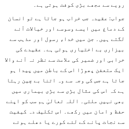
رویے سے مجھے بڑی کوفت ہوتی ہے۔
جواب: عقیدہ جب خراب ہو جاتا ہے تو انسان
کے دماغ میں ایسے وسوسے اور خیالات آنے
لگتے ہیں۔ جن میں خدا، رسول اور مذہب سے
بیزاری بے اختیاری ہوتی ہے۔ عقیدے کی
خرابی اور ضمیر کی ملامت سے نظر نہ آنے والا
ایک متعفن پھوڑا اس کے باطن میں پیدا ہو
جاتا ہے جس کی وجہ سے وہ اتنا بے چین رہتا
ہے کہ اس کی مثال بڑی سے بڑی بیماری میں
بھی نہیں ملتی۔ اللہ تعالیٰ ہم سب کو اپنے
حفظ و امان میں رکھے۔ اس تکلیف دہ کیفیت
سے نجات پانے کے لئے کورے یا دھلے ہوئے