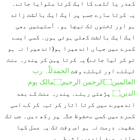
کھدر یا لٹھے کا ایک کرتا سلوایا جائے۔
یہ کرتا سارے جسم پر ایک ایک بالشت زائد
ہو اور ٹخنوں تک نیچا ہو۔ آستینیں بھی
ایک ایک بالشت کھلی ہوئی ہوں۔ کسی ایسے
کمرے میں جہاں اندھیرا ہو(اندھیرا نہ ہو
تو کر لیا جائے) یہ کرتا پہن کر پندرہ منٹ
الحمدللّٰہ رب
ٹہلئے اور ٹہلتے وقت
العالمین۝الرحمن الرحیم۝مالک یوم
الدین۝
پڑھتی رہئے۔ پندرہ منٹ کے بعد
اندھیرے میں کرتا اتار کر تہہ کر کے اسی
کمرے میں کسی محفوظ جگہ پر رکھ دیں۔ جب تک
عقیدہ درست نہ ہو اس وقت تک یہ عمل کیا
جائے۔ صرف اندھیرا شرط ہے۔