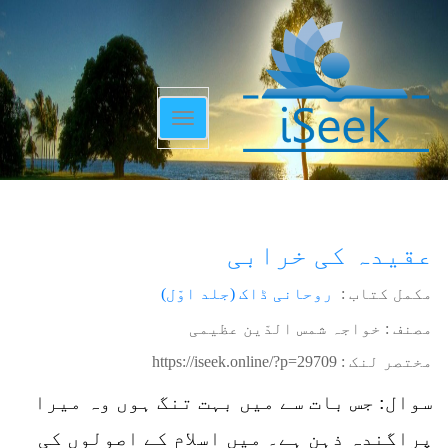
Toggle
navigation
عقیدہ کی خرابی
مکمل کتاب :
روحانی ڈاک (جلد اوّل)
مصنف : خواجہ شمس الدّین عظیمی
مختصر لنک :
https://iseek.online/?p=29709
سوال: جس بات سے میں بہت تنگ ہوں وہ میرا
پراگندہ ذہن ہے۔ میں اسلام کے اصولوں کی