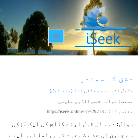
Toggle
navigation
عشق کا سمندر
مکمل کتاب :
روحانی ڈاک (جلد اوّل)
مصنف : خواجہ شمس الدّین عظیمی
مختصر لنک :
https://iseek.online/?p=29713
سوال: دو سال قبل اپنے کالج کی ایک لڑکی
سے جنون کی حد تک محبت کر بیٹھا اور اپنے