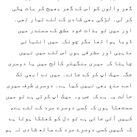
گھر والوں کو اس کے گھر بھیج کر بات پکی
کر لی۔ لڑکی بھی شادی کے لئے تیار تھی۔
اور میں تو بذات خود عشق کے سمندر میں
ڈوبا ہوا تھا مگر چونکہ میں انتہائی
مذہبی اور مشرقی ہوں اس لئے میں نہیں
چاہتا کہ میری منگیتر کالج میں یا دوسری
جگہ میک اپ کر کے جائے۔ میں نے ابھی تک
اسے منع بھی نہیں کیا ہے۔ دوسری طرف میری
حالت یہ ہے کہ جب وہ میک اپ کرتی ہے تو میں
سمجھتا ہوں کہ کسی دوسرے مرد کے لئے ہے،
کہیں آتی جاتی ہے تو دل کو کھٹکا ہوتا ہے
کہ کہیں کسی دوسرے مرد کے ساتھ شادی نہ ہو