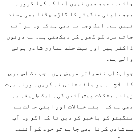
جائے۔ سمجھ میں نہیں آتا کہ کیا کروں۔
مجھے اپنی منگیتر کا گاڑی چلانا بھی پسند
نہیں ہے۔ ایک وجہ یہ بھی ہے کہ وہ ہر آتے
جاتے مرد کو گھور کر دیکھتی ہے۔ ہم دونوں
ڈاکٹر ہیں اور بہت جلد ہماری شادی ہونی
والی ہے۔
جواب: آپ نفسیاتی مریض ہیں۔ جب تک اس مرض
کا علاج نہ ہو جائے شادی نہ کریں۔ ورنہ بہت
زیادہ مشکلات پیش آئیں گی۔ ایک طریقہ یہ
بھی ہے کہ اپنے خیالات اور اپنی حالت سے
منگیتر کو باخبر کر دیں تا کہ اگر وہ آپ
سے شادی کرنا بھی چاہے تو خود کو آئندہ