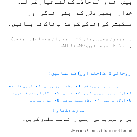
پیش آنے والے حالات کے لئے تیار کر لے۔
خدارا بغیر علاج کے اپنی زندگی اور
منگیتر کی زندگی کو عذاب ناک نہ بنائیں۔
یہ مضمون چھپی ہوئی کتاب میں ان صفحات (یا صفحہ)
پر ملاحظہ فرمائیں:
230
تا
231
روحانی ڈاک (جلد اوّل) کے مضامین :
انتساب
ترتیب و پیشکش
1 - اولاد نہیں ہوتی
2 - الرجی کا علاج
3 - ایک سو پچاس چھینکیں
4 - اداسی
5 - انگلیاں کشش کا ذریعہ
6 - اولاد نرینہ
7 - اولاد نہیں ہوئی
8 - اندرونی بخار
9 - احساس کمتری
10 - استغناء اور کیلوریز
سارے دکھاو ↓
11 - انسانی وولٹیج
12 - ایک لاکھ خواہشات
براہِ مہربانی اپنی رائے سے مطلع کریں۔
13 - ایب نارمل زندگی
14 - اجمیر شریف کی حاضری
15 - آوارہ لڑکا
16 - آنکھوں کے سامنے نقطے
17 - آنکھ میں آنسو
Error:
Contact form not found.
18 - آدھے جسم میں درد
19 - آسمان
20 - آنتیں
21 - آپریشن