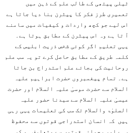
ٹیلی پیتھی کے طالب علم کے ذہن میں
تعمیری طرز فکر کا پیٹرن بنا دیا جاتا ہے
اس لیے جو کچھ واردات و کیفیات میں سامنے
آ تا ہے وہ اس پیٹرن کے مطابق ہوتا ہے۔
یہی تعلیم اگر کوئی شخص ذریت ابلیس کے
کلمہ طریق کے مطابق حاصل کرے تو یہ سب علم
روحانیت کی بجائے علم استدراج بن جاتا
ہے۔ تمام پیغمبروں حضرت ابراہیم علیہ
السلام سے حضرت موسیٰ علیہ السلام اور حضرت
عیسیٰ علیہ السلام سے سیدنا حضور علیہ
الصلوٰۃ والسلام تک سب کی تعلیمات یہی رہی
ہیں کہ انسان استدراجی قوتوں سے محفوظ
رہے اور رحمانی قوتوں سے متعارف ہو کر