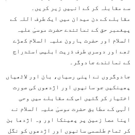
سے مقابلہ کر کے انہیں زیر کریں۔
مقابلے کے دن میدان میں ایک طرف اللہ کے
پیغمبر حق کے نمائندے حضرت موسیٰ علیہ
السلام اور حضرت ہارون علیہ السلام کھڑے
تھے اور دوسری طرف ذریت ابلیس استدراج
کے نمائندے جادوگر۔
جادوگروں نے اپنی رسیاں، بان اور لاٹھیاں
پھینکیں جو سانپوں اور اژدھوں کی صورت
اختیار کر گئیں اس کے مقابلے میں وحی
الٰہی کے مطابق حضرت موسیٰ علیہ السلام نے
اپنا عصا زمین پر پھینکا اور وہ اژدھا بن
کر تمام طلسمی سانپوں اور اژدھوں کو نگل