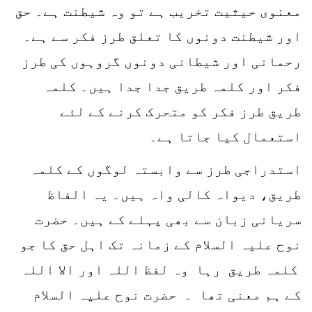
معنوی حیثیت تخریب ہے تو وہ شیطنت ہے۔ حق
اور شیطنت دونوں کا تعلق طرز فکر سے ہے۔
رحمانی اور شیطانی دونوں گروہوں کی طرز
فکر اور کلمہ طریق جدا جدا ہیں۔ کلمہ
طریق طرز فکر کو متحرک کرنے کے لئے
استعمال کیا جاتا ہے۔
استدراجی طرز سے وابستہ لوگوں کے کلمہ
طریق، دیواہ کالی واہ ہیں۔ یہ الفاظ
سریانی زبان سے بھی پہلے کے ہیں۔ حضرت
نوح علیہ السلام کے زمانہ تک اہل حق کا جو
کلمہ طریق رہا وہ لفظ اللہ اور الا اللہ
کے ہم معنی تھا ۔ حضرت نوح علیہ السلام