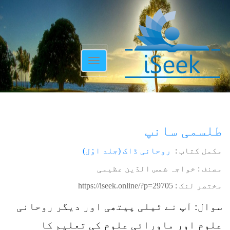
Toggle
navigation
طلسمی سانپ
مکمل کتاب :
روحانی ڈاک (جلد اوّل)
مصنف : خواجہ شمس الدّین عظیمی
مختصر لنک :
https://iseek.online/?p=29705
سوال: آپ نے ٹیلی پیتھی اور دیگر روحانی
علوم اور ماورائی علوم کی تعلیم کا