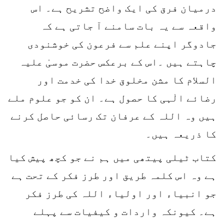
درمیان فرق کی ایک واضح تشریح ہے۔ اس
واقعہ سے یہ بات سامنے آ جاتی ہے کہ
جادوگر اپنے علم سے فرعون کی خوشنودی
چاہتے ہیں ۔اس کے برعکس حضرت موسیٰ علیہ
السلام کا مشن مخلوق خدا کی خدمت اور
رضائے الٰہی کا حصول ہے۔ ان کو جو علوم ملے
ہیں وہ اللہ کے عرفان تک رسائی حاصل کرنے
کا ذریعہ ہیں۔
کتاب ٹیلی پیتھی میں ہم نے جو کچھ پیش کیا
ہے وہ اس کلمہ طریق اور طرز فکر کے تحت ہے
جو انبیاء اور اولیاء اللہ کی طرز فکر
ہے۔ کیونکہ واردات و کیفیات سے پہلے