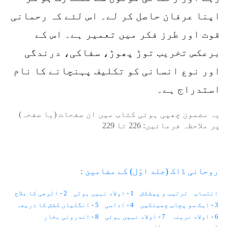
اپنا عرفان حاصل کر لے۔ اس لئے کہ رحمانی
قوت اور طرز فکر میں تعمیر ہے۔ اس کے
برعکس تخریب توڑ پھوڑ، سفاکی، درندگی
اور نوع انسانی کو تکلیف پہنچانے کا نام
استدراج ہے۔
یہ مضمون چھپی ہوئی کتاب میں ان صفحات (یا صفحہ)
پر ملاحظہ فرمائیں:
226
تا
229
روحانی ڈاک (جلد اوّل) کے مضامین :
انتساب
ترتیب و پیشکش
1 - اولاد نہیں ہوتی
2 - الرجی کا علاج
3 - ایک سو پچاس چھینکیں
4 - اداسی
5 - انگلیاں کشش کا ذریعہ
6 - اولاد نرینہ
7 - اولاد نہیں ہوئی
8 - اندرونی بخار