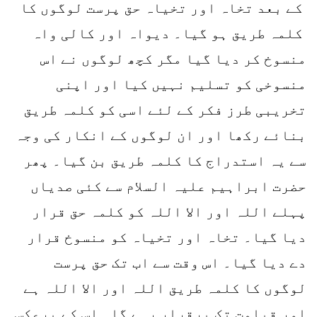
کے بعد تخاہ اور تخیاہ حق پرست لوگوں کا
کلمہ طریق ہو گیا۔ دیواہ اور کالی واہ
منسوخ کر دیا گیا مگر کچھ لوگوں نے اس
منسوخی کو تسلیم نہیں کیا اور اپنی
تخریبی طرز فکر کے لئے اسی کو کلمہ طریق
بنائے رکھا اور ان لوگوں کے انکار کی وجہ
سے یہ استدراج کا کلمہ طریق بن گیا۔ پھر
حضرت ابراہیم علیہ السلام سے کئی صدیاں
پہلے اللہ اور الا اللہ کو کلمہ حق قرار
دیا گیا۔ تخاہ اور تخیاہ کو منسوخ قرار
دے دیا گیا۔ اس وقت سے اب تک حق پرست
لوگوں کا کلمہ طریق اللہ اور الا اللہ ہے
اور قیامت تک برقرار رہے گا۔ اس کے برعکس