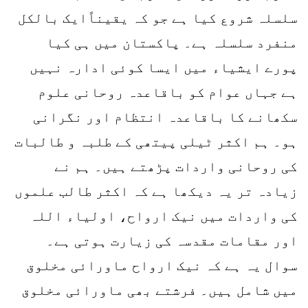
سلسلہ شروع کیا ہے جو کہ یقیناًایک بالکل
منفرد سلسلہ ہے۔ پاکستان میں ہی کیا
پورے ایشیاء میں ایسا کوئی ادارہ نہیں
ہے جہاں عوام کو باقاعدہ روحانی علوم
سکھانے کا باقاعدہ انتظام اور نگرانی
ہو۔ ہم اکثر ٹیلی پیتھی کے طلبہ و طالبات
کی روحانی واردات پڑھتے ہیں۔ ہم نے
زیادہ تر یہ دیکھا ہے کہ اکثر طالب علموں
کی واردات میں نیک ارواح، اولیاء اللہ
اور مقامات مقدسہ کی زیارت ہوتی ہے۔
سوال یہ ہے کہ نیک ارواح ماورائی مخلوق
میں شامل ہیں۔ فرشتے بھی ماورائی مخلوق