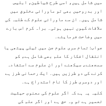
میں شامل ہیں، اسی طرح شیاطین، ابلیس
اور بدروحیں بھی تو ماورائی مخلوق میں
شامل ہیں۔ ان سے ماورائی علوم کے طلبہ کی
ملاقات کیوں نہیں ہوتی۔ براہ کرم اس بارے
میں وضاحت فرمایئے۔
جواب: تمام سری علوم جن میں ٹیلی پیتھی یا
انتقال افکار کا علم بھی شامل ہے، کو
سمجھنے، سیکھنے اور ان علوم سے استفادہ
کرنے کی دو طرزیں ہیں۔ ایک رحمانی طرز ہے
اور دوسری طرز کا نام استدراج ہے۔
کلیہ یہ ہے کہ اگر علوم کی معنوی حیثیت
تعمیر ہے تو وہ حق ہے اور اگر علم کی