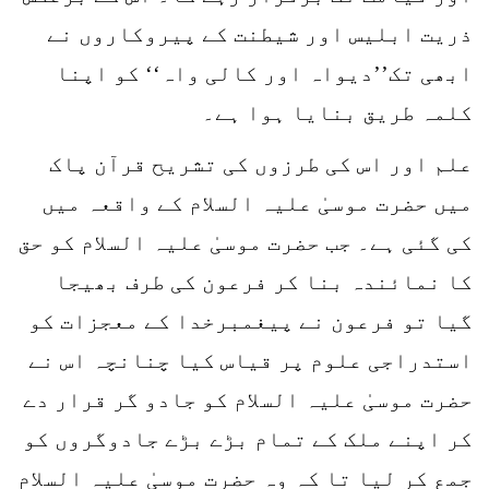
ذریت ابلیس اور شیطنت کے پیروکاروں نے
ابھی تک’’دیواہ اور کالی واہ‘‘ کو اپنا
کلمہ طریق بنایا ہوا ہے۔
علم اور اس کی طرزوں کی تشریح قرآن پاک
میں حضرت موسیٰ علیہ السلام کے واقعہ میں
کی گئی ہے۔ جب حضرت موسیٰ علیہ السلام کو حق
کا نمائندہ بنا کر فرعون کی طرف بھیجا
گیا تو فرعون نے پیغمبرخدا کے معجزات کو
استدراجی علوم پر قیاس کیا چنانچہ اس نے
حضرت موسیٰ علیہ السلام کو جادو گر قرار دے
کر اپنے ملک کے تمام بڑے بڑے جادوگروں کو
جمع کر لیا تا کہ وہ حضرت موسیٰ علیہ السلام