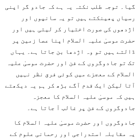
گیا۔ توجہ طلب نکتہ یہ ہے کہ جادو گر اپنی
رسیاں پھینکتے ہیں تو یہ سانپوں اور
اژدھوں کی صورت اختیار کر لیتی ہیں اور
حضرت موسیٰ علیہ السلام اپنا عصا زمین پر
ڈالتے ہیں تو وہ اژدھا بن جاتا ہے۔ یہاں
تک تو جادوگروں کے فن اور حضرت موسیٰ علیہ
السلام کے معجزے میں کوئی فرق نظر نہیں
آتا لیکن ایک قدم آگے بڑھ کر ہم یہ دیکھتے
ہیں کہ موسیٰ علیہ السلام کا معجزہ
جادوگروں کے فن پر غالب آ جاتا ہے۔
جادوگروں اور حضرت موسیٰ علیہ السلام کا
یہ مقابلہ استدراجی اور رحمانی علوم کے