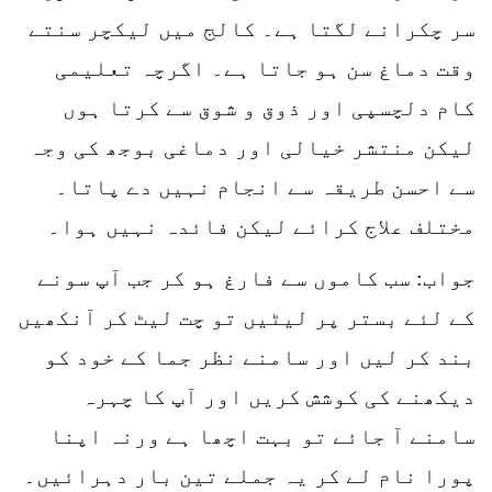
سر چکرانے لگتا ہے۔ کالج میں لیکچر سنتے
وقت دماغ سن ہو جاتا ہے۔ اگرچہ تعلیمی
کام دلچسپی اور ذوق و شوق سے کرتا ہوں
لیکن منتشر خیالی اور دماغی بوجھ کی وجہ
سے احسن طریقہ سے انجام نہیں دے پاتا۔
مختلف علاج کرائے لیکن فائدہ نہیں ہوا۔
جواب: سب کاموں سے فارغ ہو کر جب آپ سونے
کے لئے بستر پر لیٹیں تو چت لیٹ کر آنکھیں
بند کر لیں اور سامنے نظر جما کے خود کو
دیکھنے کی کوشش کریں اور آپ کا چہرہ
سامنے آ جائے تو بہت اچھا ہے ورنہ اپنا
پورا نام لے کر یہ جملے تین بار دہرائیں۔