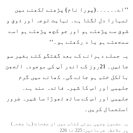
’’اے۔۔۔۔۔۔(پورا نام) پڑھنے لکھنے میں
تمہارا دل لگتا ہے۔ نہایت توجہ اور ذوق و
شوق سے پڑھتے ہو اور جو کچھ پڑھتے ہو اسے
سمجھتے ہو یا د رکھتے ہو۔‘‘
یہ جملے دہرانے کے بعد گفتگو کئے بغیر سو
جائیں۔ 21روز کے اندر آپ کی موجودہ الجھن
بالکل ختم ہو جائے گی۔ کھانے میں گرم
جلیبی اور اس کا شیرہ فائدہ مند ہے۔
جلیبی اور اس کے ساتھ تھوڑا سا شیرہ ضرور
استعمال کریں۔
یہ مضمون چھپی ہوئی کتاب میں ان صفحات (یا صفحہ)
پر ملاحظہ فرمائیں:
225
تا
226