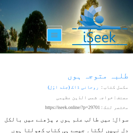
Toggle
navigation
طلبہ متوجہ ہوں
مکمل کتاب :
روحانی ڈاک (جلد اوّل)
مصنف : خواجہ شمس الدّین عظیمی
مختصر لنک :
https://iseek.online/?p=29701
سوال: میں طالب علم ہوں ، پڑھنے میں بالکل
دل نہیں لگتا۔ جیسے ہی کتاب کھولتا ہوں