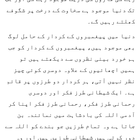
تک دنیا موجود ہے سخاوت کے درخت پر شگوفے
کھلتے رہیں گے۔
دنیا میں پیغمبروں کے کردار کے حامل لوگ
بھی موجود ہیں، پیغمبروں کے کردار کو جب
ہم خورد بینی نظروں سے دیکھتے ہیں تو
ہمیں اچھائیوں کے علاوہ دوسری کوئی چیز
نظر نہیں آتی، ہر کردار دو طرزوں پر قائم
ہے۔ ایک شیطانی طرز فکر اور دوسری
رحمانی طرز فکر، رحمانی طرز فکر اپنا کر
آدمی اللہ کی بادشاہت میں نمائندہ بن
جاتا ہے وہ تمام طرزیں جو بندے کو اللہ سے
دور کرتی ہیں شیطانی طرزیں ہیں اور وہ