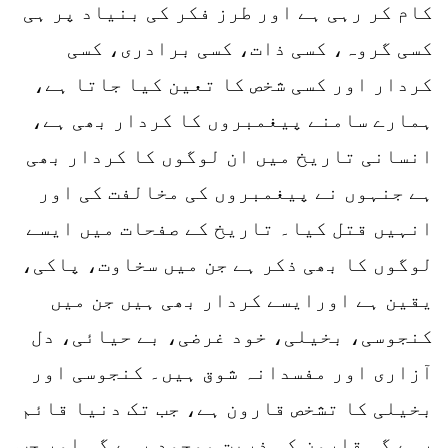
کام کر رہی ہے اور طرز فکر کی بنیاد پر ہی
کسی گروہ، کسی ذات، کسی برادری، کسی
کردار اور کسی شخص کا تعین کیا جاتا ہے،
ہمارے سامنے پیغمبروں کا کردار بھی ہے،
انسانی تاریخ میں ان لوگوں کا کردار بھی
ہے جنہوں نے پیغمبروں کی مخالفت کی اور
انہیں قتل کیا۔ تاریخ کے صفحات میں ایسے
لوگوں کا بھی ذکر ہے جن میں سخاوت، پاکی،
یقین ہے اورایسے کردار بھی ہیں جن میں
کنجوسی، بخیلی، خود غرضی، بے حیائی، دل
آزاری اور مفسدانہ شوق ہیں۔ کنجوسی اور
بخیلی کا تشخص قارون ہے، جب تک دنیا قائم
رہے گی قارون کی ذریت موجود رہے گی اور جب