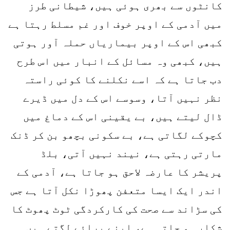
کانٹوں سے بھری ہوئی ہیں، شیطانی طرز
میں آدمی کے اوپر خوف اور غم مسلط رہتا ہے
کبھی اس کے اوپر بیماریاں حملہ آور ہوتی
ہیں، کبھی وہ مسائل کے انبار میں اس طرح
دب جاتا ہے کہ اسے نکلنے کا کوئی راستہ
نظر نہیں آتا، وسوسے اس کے دل میں ڈیرے
ڈال لیتے ہیں، بے یقینی اس کے دماغ میں
کچوکے لگاتی ہے، بے سکونی بچھو بن کر ڈنک
مارتی رہتی ہے، نیند نہیں آتی، بلڈ
پریشر کا عارضہ لاحق ہو جاتا ہے، آدمی کے
اندر ایک ایسا متعفن پھوڑا نکل آتا ہے جس
کی سڑاند سے صحت کی کارکردگی ٹوٹ پھوٹ کا
شکار ہو جاتی ہے، اپنے پرائے لگتے ہیں