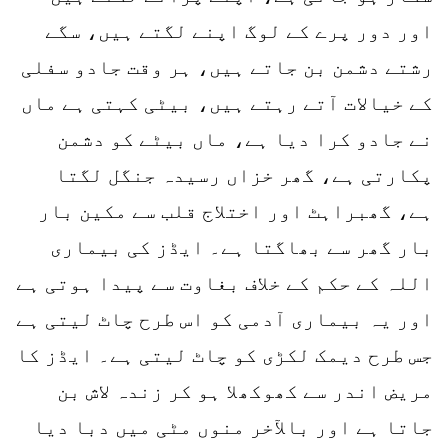
اور دور پرے کے لوگ اپنے لگتے ہیں، سگے
رشتے دشمن بن جاتے ہیں، ہر وقت جادو سفلی
کے خیالات آتے رہتے ہیں، بیٹی کہتی ہے ماں
نے جادو کرا دیا ہے، ماں بیٹے کو دشمن
پکارتی ہے، گھر خزاں رسیدہ جنگل لگتا
ہے، گھبراہٹ اور اختلاج قلب سے مکین بار
بار گھر سے بھاگتا ہے۔ ایڈز کی بیماری
اللہ کے حکم کے خلاف بغاوت سے پیدا ہوتی ہے
اور یہ بیماری آدمی کو اس طرح چاٹ لیتی ہے
جس طرح دیمک لکڑی کو چاٹ لیتی ہے۔ ایڈز کا
مریض اندر سے کھوکھلا ہو کر زندہ لاش بن
جاتا ہے اور بالآخر منوں مٹی میں دبا دیا