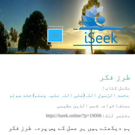
Toggle
navigation
طرز فکر
مکمل کتاب :
محمد الرّسول اللہ(صلی اللہ علیہ وسلم) جلد سوئم
مصنف : خواجہ شمس الدّین عظیمی
مختصر لنک :
https://iseek.online/?p=19006
ہم دیکھتے ہیں ہر عمل کے پس پردہ طرز فکر