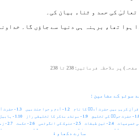
تعالیٰ کی حمد و ثناء بیان کی۔
ا ہوا تھا، برہنہ ہی دنیا سے جاؤں گا۔ خداوند
صفحہ) پر ملاحظہ فرمائیں:
238
تا
238
د سوئم کے مضامین :
1.2 - آدم و حوا جنت میں
1.3 - حضرت آدم ؑ کے قصے میں حکمت
 حضرت حواؑ کی تخلیق
1.9 - مونث، مذکر کا تخلیقی راز
1.10 - ہابیل و قابیل
2.4 - تین طبقات
2.5 - حنوک کی انگوٹھی
2.6 - حکمت
2.7 - زمین ہماری ماں ہے
3.3 - بے وفا بیوی
3.4 - ساڑھے نو سو سال
3.5 - نوح کی کشتی
3.6 - نو
سارے دکھاو ↓
3.11 - صحیفۂ وید
3.12 - زمین کے طبقات
3.13 - زرپرستی کا جال
3.14 - حکمت