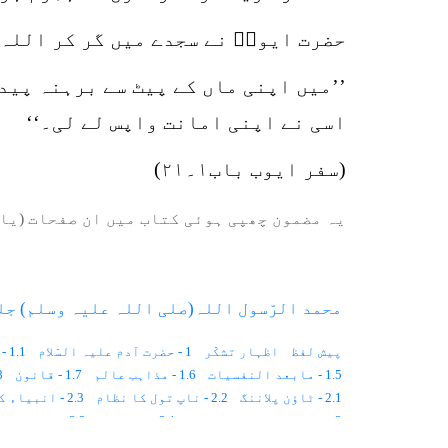
حضرت ایوبؑ نے سجدے میں گر کر اللہ 
’’میں اپنی ماں کے پیٹ سے برہنہ پید
اسی نے اپنی امانت واپس لے لی۔‘‘
(سفر ایوب باب۱۔۲۱)
یہ مضمون چھپی ہوئی کتاب میں ان صفحات (یا 
محمد الرّسول اللہ(صلی اللہ علیہ وسلم) جل
پیش لفظ
اظہار تشکّر
1 - حضرت آدم علیہ السّلام
1.1 - قرآن كريم ميں حضرت آدمؑ کا نام
1.5 - مابعد النفسیات
1.6 - مذاہب عالم
1.7 - قانون
1.8 -
2.1 - ٹاؤن پلاننگ
2.2 - ناپ تول کا نظام
2.3 - انبیاء کی خصوصیات
3 - حضرت نوح علیہ السلام
3.1 - پانچ بت
3.2 - نادار کمزور لوگ
3.8 - ابو البشر ثانی
3.9 - عظیم طوفان
3.10 - صائبین