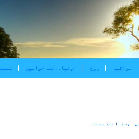
مراقبہ
روح
اولیاءاللہ خواتین
سلسلۂ
یہ وسلم) جلد سوئم