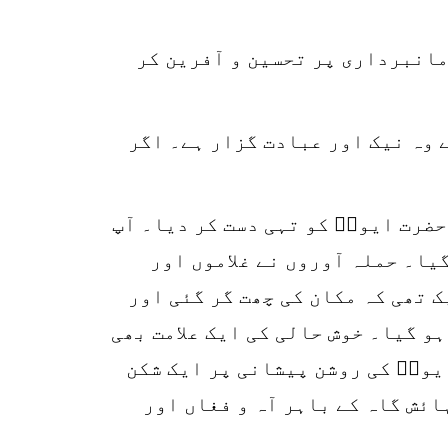
SHARES
k
مانبرداری پر تحسین و آفرین کر
r
p
ے وہ نیک اور عبادت گزار ہے۔ اگر
o
حضرت ایوبؑ کو تہی دست کر دیا۔ آپ
یا۔ حملہ آوروں نے غلاموں اور
ک تھی کہ مکان کی چھت گر گئی اور
ہو گیا۔ خوش حالی کی ایک علامت بھی
ایوبؑ کی روشن پیشانی پر ایک شکن
ائش گاہ کے باہر آہ و فغاں اور