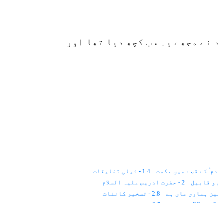
 نے مجھے یہ سب کچھ دیا تھا اور
1.4 - ذیلی تخلیقات
2 - حضرت ادریس علیہ السلام
2.8 - تسخیر کائنات
حؑ کا بیٹا
3.7 - چالیس دن بارش برستی رہی
3.15 - برف پگھل رہی ہے
3.16 - بلیک ہول