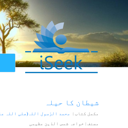
شیطان کا حیلہ
مکمل کتاب :
محمد الرّسول اللہ(صلی اللہ عل
مصنف : خواجہ شمس الدّین عظیمی