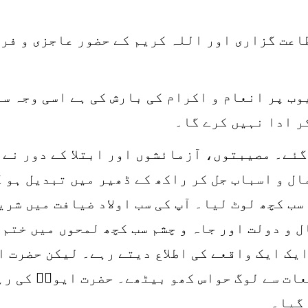
طاعت گزاری اور اللہ کریم کے حضور عاجزی و فر
وب پر انعام و اکرام کی بارش کی ہے اسی وجہ س
ر ادا نہیں کرے گا۔
گئے۔ مصیبتوں، آزمائشوں اور ابتلا کے دور نے 
ال و اسباب جل کر راکھ کے ڈھیر میں تبدیل ہو گ
سب کچھ لوٹ لیا۔ آپ کی سب اولاد ضیافت میں شری
ل و دولت اور جاہ و چشم سب کچھ لمحوں میں ختم 
ایک ایک واقعے کی اطلاع دیتے رہے۔ لیکن حضرت 
ات سے لوگ حواس کھو بیٹھے۔ حضرت ایوبؑ کی رہ
 گیا۔