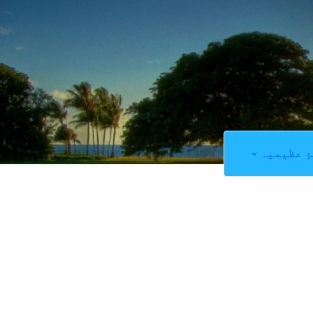
ِ عظیمیہ
0