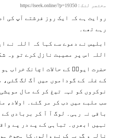
مختصر لنک :
https://iseek.online/?p=19350
روایت ہے کہ ایک روز فرشتے آپ کی ا
رہے تھے۔
ابلیس نے دعوے سے کہا کہ اللہ نے ای
اللہ اس پر مصیبت نازل کرے تو وہ شک
حضرت ایوبؑ کے حالات اچانک خراب ہو 
کے غلہ کے گوداموں میں آگ لگ گئی، م
نوکروں کو تہہ تیغ کر کے مال مویشی 
سب ملبے میں دب کر مر گئے۔ اولاد، ما
باقی نہ رہی۔ لوگ آ آ کر بربادی کے 
نہیں ابھری۔ تباہی کے پے در پے واقع
نالہ و گریہ کرنے والوں کا ہجوم ہو