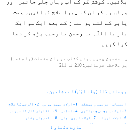
بلائیں۔ کوشش کر کے آپ وہاں چلی جائیں اور
وہاں رہ کر ان کا پورا علاج کرائیں۔ صحت
یابی کے لئے ہر نماز کے بعد ایک سو ایک
بار یا اللّٰہ یا رحمن یا رحیم پڑھ کر دعا
کیا کریں۔
یہ مضمون چھپی ہوئی کتاب میں ان صفحات (یا صفحہ)
پر ملاحظہ فرمائیں:
210
تا
211
روحانی ڈاک (جلد اوّل) کے مضامین :
انتساب
ترتیب و پیشکش
1 - اولاد نہیں ہوتی
2 - الرجی کا علاج
3 - ایک سو پچاس چھینکیں
4 - اداسی
5 - انگلیاں کشش کا ذریعہ
6 - اولاد نرینہ
7 - اولاد نہیں ہوئی
8 - اندرونی بخار
9 - احساس کمتری
10 - استغناء اور کیلوریز
سارے دکھاو ↓
11 - انسانی وولٹیج
12 - ایک لاکھ خواہشات