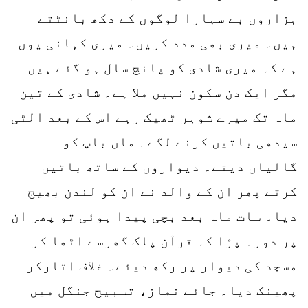
ہزاروں بے سہارا لوگوں کے دکھ بانٹتے
ہیں۔ میری بھی مدد کریں۔ میری کہانی یوں
ہے کہ میری شادی کو پانچ سال ہو گئے ہیں
مگر ایک دن سکون نہیں ملا ہے۔ شادی کے تین
ماہ تک میرے شوہر ٹھیک رہے اس کے بعد الٹی
سیدھی باتیں کرنے لگے۔ ماں باپ کو
گالیاں دیتے۔ دیواروں کے ساتھ باتیں
کرتے پھر ان کے والد نے ان کو لندن بھیج
دیا۔ سات ماہ بعد بچی پیدا ہوئی تو پھر ان
پر دورہ پڑا کہ قرآن پاک گھرسے اٹھا کر
مسجد کی دیوار پر رکھ دیئے۔ غلاف اتارکر
پھینک دیا۔ جائے نماز، تسبیح جنگل میں