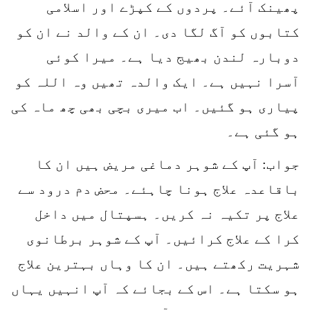
پھینک آئے۔ پردوں کے کپڑے اور اسلامی
کتابوں کو آگ لگا دی۔ ان کے والد نے ان کو
دوبارہ لندن بھیج دیا ہے۔ میرا کوئی
آسرا نہیں ہے۔ ایک والدہ تھیں وہ اللہ کو
پیاری ہو گئیں۔ اب میری بچی بھی چھ ماہ کی
ہو گئی ہے۔
جواب: آپ کے شوہر دماغی مریض ہیں ان کا
باقاعدہ علاج ہونا چاہئے۔ محض دم درود سے
علاج پر تکیہ نہ کریں۔ ہسپتال میں داخل
کرا کے علاج کرائیں۔ آپ کے شوہر برطانوی
شہریت رکھتے ہیں۔ ان کا وہاں بہترین علاج
ہو سکتا ہے۔ اس کے بجائے کہ آپ انہیں یہاں