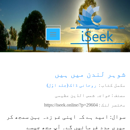
Toggle
navigation
شوہر لندن میں ہیں
مکمل کتاب :
روحانی ڈاک (جلد اوّل)
مصنف : خواجہ شمس الدّین عظیمی
مختصر لنک :
https://iseek.online/?p=29604
سوال: امید ہے کہ اپنی غم زدہ بہن سمجھ کر
میری مدد فرمائیں گے۔ آپ مجھ جیسے