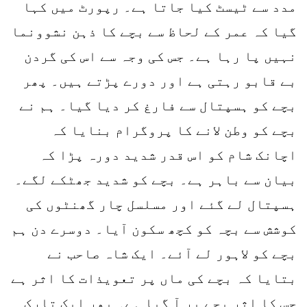
مدد سے ٹیسٹ کیا جاتا ہے۔ رپورٹ میں کہا
گیا کہ عمر کے لحاظ سے بچے کا ذہن نشوونما
نہیں پا رہا ہے۔ جس کی وجہ سے اس کی گردن
بے قابو رہتی ہے اور دورے پڑتے ہیں۔ پھر
بچے کو ہسپتال سے فارغ کر دیا گیا۔ ہم نے
بچے کو وطن لانے کا پروگرام بنایا کہ
اچانک شام کو اس قدر شدید دورہ پڑا کہ
بیان سے باہر ہے۔ بچے کو شدید جھٹکے لگے۔
ہسپتال لے گئے اور مسلسل چار گھنٹوں کی
کوشش سے بچہ کو کچھ سکون آیا۔ دوسرے دن ہم
بچے کو لاہور لے آئے۔ ایک شاہ صاحب نے
بتایا کہ بچے کی ماں پر تعویذات کا اثر ہے
جس کا اثر بچے پر آ گیا ہے۔ پھر ایک تارک