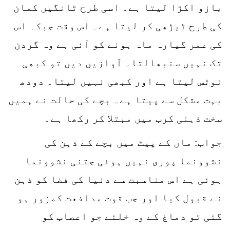
بازو اکڑا لیتا ہے۔ اسی طرح ٹانگیں کمان
کی طرح ٹیڑھی کر لیتا ہے۔ اس وقت جبکہ اس
کی عمر گیارہ ماہ ہونے کو آئی ہے وہ گردن
تک نہیں سنبھالتا۔ آوازیں دیں تو کبھی
نوٹس لیتا ہے اور کبھی نہیں لیتا۔ دودھ
بہت مشکل سے پیتا ہے۔ بچے کی حالت نے ہمیں
سخت ذہنی کرب میں مبتلا کر رکھا ہے۔
جواب: ماں کے پیٹ میں بچے کے ذہن کی
نشوونما پوری نہیں ہوئی جتنی نشوونما
ہوئی ہے اس مناسبت سے دنیا کی فضا کو ذہن
نے قبول کیا اور جب قوت مدافعت کمزور ہو
گئی تو دماغ کے وہ خلئے جو اعصاب کو