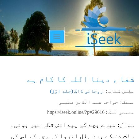
Toggle
navigation
شفا ء دینا اللہ کا کام ہے
مکمل کتاب :
روحانی ڈاک (جلد اوّل)
مصنف : خواجہ شمس الدّین عظیمی
مختصر لنک :
https://iseek.online/?p=29616
سوال: میرے بچے کی پیدائش قطر میں ہوئی۔
سات دن کے بعد بال اتروا کر بچہ کو اس کی