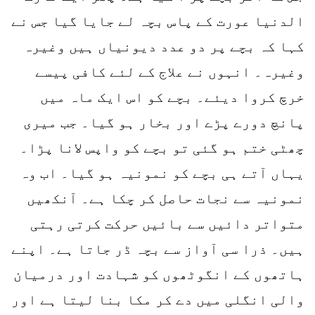
الدنیا عورت کے پاس بچہ لے جایا گیا جس نے
کہا کہ بچے پر دو عدد دیونیاں ہیں وغیرہ
وغیرہ۔ انہوں نے علاج کے لئے کافی پیسے
خرچ کروا دیئے۔ بچے کو اس ایک ماہ میں
پانچ دورے پڑے اور بخار ہو گیا۔ جب میری
چھٹی ختم ہو گئی تو بچے کو واپس لانا پڑا۔
یہاں آتے ہی بچے کو نمونیہ ہو گیا۔ اب وہ
نمونیہ سے نجات حاصل کر چکا ہے۔ آنکھیں
متواتر دائیں سے بائیں حرکت کرتی رہتی
ہیں۔ ذرا سی آواز سے بچہ ڈر جاتا ہے۔ اپنے
ہاتھوں کے انگوٹھوں کو شہادت اور درمیان
والی انگلی میں دے کر مکا بنا لیتا ہے اور