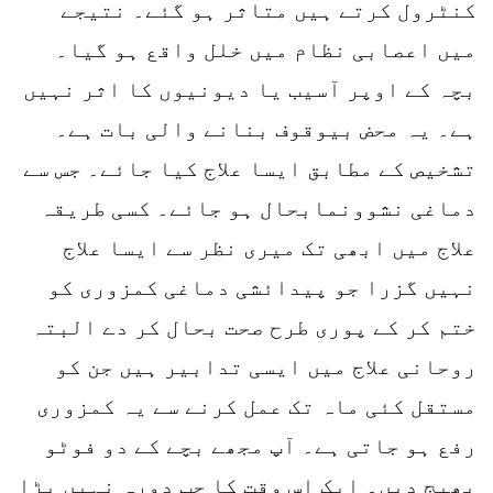
کنٹرول کرتے ہیں متاثر ہو گئے۔ نتیجے
میں اعصابی نظام میں خلل واقع ہو گیا۔
بچہ کے اوپر آسیب یا دیونیوں کا اثر نہیں
ہے۔ یہ محض بیوقوف بنانے والی بات ہے۔
تشخیص کے مطابق ایسا علاج کیا جائے۔ جس سے
دماغی نشوونمابحال ہو جائے۔ کسی طریقہ
علاج میں ابھی تک میری نظر سے ایسا علاج
نہیں گزرا جو پیدائشی دماغی کمزوری کو
ختم کر کے پوری طرح صحت بحال کر دے البتہ
روحانی علاج میں ایسی تدابیر ہیں جن کو
مستقل کئی ماہ تک عمل کرنے سے یہ کمزوری
رفع ہو جاتی ہے۔ آپ مجھے بچے کے دو فوٹو
بھیج دیں۔ ایک اس وقت کا جب دورہ نہیں پڑا