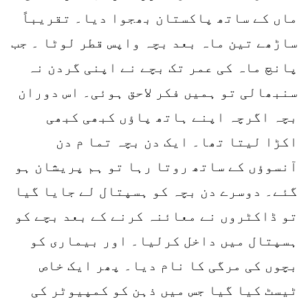
ماں کے ساتھ پاکستان بھجوا دیا۔ تقریباً
ساڑھے تین ماہ بعد بچہ واپس قطر لوٹا ۔ جب
پانچ ماہ کی عمر تک بچے نے اپنی گردن نہ
سنبھالی تو ہمیں فکر لاحق ہوئی۔ اس دوران
بچہ اگرچہ اپنے ہاتھ پاؤں کبھی کبھی
اکڑا لیتا تھا۔ ایک دن بچہ تما م دن
آنسوؤں کے ساتھ روتا رہا تو ہم پریشان ہو
گئے۔ دوسرے دن بچہ کو ہسپتال لے جایا گیا
تو ڈاکٹروں نے معائنہ کرنے کے بعد بچے کو
ہسپتال میں داخل کرلیا۔ اور بیماری کو
بچوں کی مرگی کا نام دیا۔ پھر ایک خاص
ٹیسٹ کیا گیا جس میں ذہن کو کمپیوٹر کی