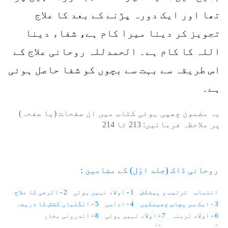
تھا اور ایک دورہ پڑنے کے بعد کا علاج
تجویز کر دینا میرا کام ہے، شفاء دینا
اللہ کا کام ہے۔ الحمدللہ روحانی علاج کے
اس طریقہ سے بہت سے بچوں کو شفا حاصل ہوئی
ہے۔
یہ مضمون چھپی ہوئی کتاب میں ان صفحات (یا صفحہ)
پر ملاحظہ فرمائیں:
213
تا
214
روحانی ڈاک (جلد اوّل) کے مضامین :
انتساب
ترتیب و پیشکش
1 - اولاد نہیں ہوتی
2 - الرجی کا علاج
3 - ایک سو پچاس چھینکیں
4 - اداسی
5 - انگلیاں کشش کا ذریعہ
6 - اولاد نرینہ
7 - اولاد نہیں ہوئی
8 - اندرونی بخار
9 - احساس کمتری
10 - استغناء اور کیلوریز