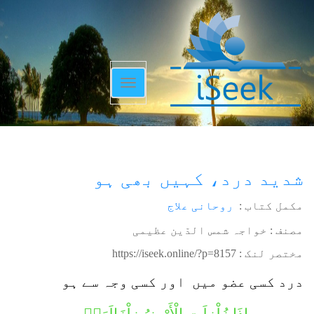
Toggle
navigation
شدید درد، کہیں بھی ہو
مکمل کتاب :
روحانی علاج
مصنف : خواجہ شمس الدّین عظیمی
مختصر لنک :
https://iseek.online/?p=8157
درد کسی عضو میں اور کسی وجہ سے ہو