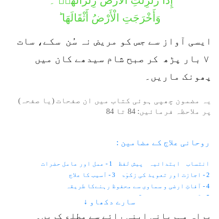
إِذَا زُلْزِلَتِ الْأَرْضُ زِلْزَالَهَاۙ ۔
وَأَخْرَجَتِ الْأَرْضُ أَثْقَالَهَا ؕ
ایسی آواز سے جس کو مریض نہ سُن سکے، سات
۷ بار پڑھ کر صبح شام سیدھے کان میں
پھونک ماریں۔
یہ مضمون چھپی ہوئی کتاب میں ان صفحات (یا صفحہ)
پر ملاحظہ فرمائیں:
84
تا
84
روحانی علاج کے مضامین :
انتساب
ابتدائیہ
پیش لفظ
1 - عمل اور عامل حضرات
2 - اجازت اور تعویذ کی زکوٰۃ
3 - آسیب کا علاج
4 - آفاتِ ارضی و سماوی سے محفوظ رہنےکا طریقہ
5 - آنکھوں کے امراض
6 - موتیا اور پڑبال
سارے دکھاو ↓
7 - رتوندہ یا شب کوری
8 - نگاہ کی کمزوری
9 - آنکھ کا نرسنگھا
براہِ مہربانی اپنی رائے سے مطلع کریں۔