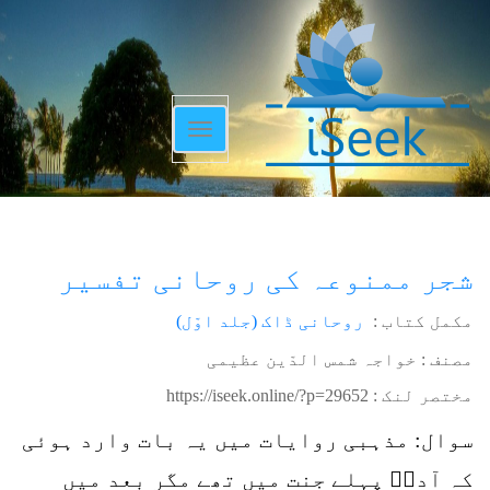
Toggle
navigation
شجر ممنوعہ کی روحانی تفسیر
مکمل کتاب :
روحانی ڈاک (جلد اوّل)
مصنف : خواجہ شمس الدّین عظیمی
مختصر لنک :
https://iseek.online/?p=29652
سوال: مذہبی روایات میں یہ بات وارد ہوئی
کہ آدمؑ پہلے جنت میں تھے مگر بعد میں