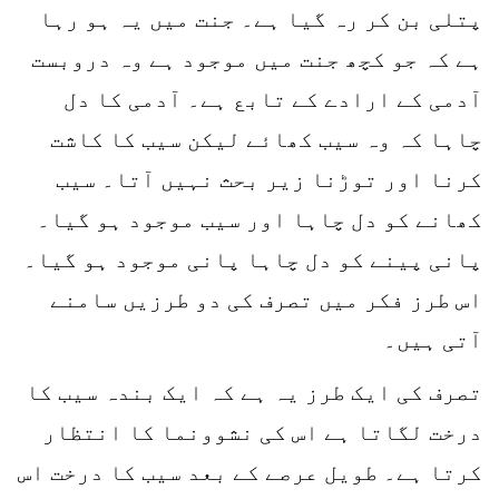
پتلی بن کر رہ گیا ہے۔ جنت میں یہ ہو رہا
ہے کہ جو کچھ جنت میں موجود ہے وہ دروبست
آدمی کے ارادے کے تابع ہے۔ آدمی کا دل
چاہا کہ وہ سیب کھائے لیکن سیب کا کاشت
کرنا اور توڑنا زیر بحث نہیں آتا۔ سیب
کھانے کو دل چاہا اور سیب موجود ہو گیا۔
پانی پینے کو دل چاہا پانی موجود ہو گیا۔
اس طرز فکر میں تصرف کی دو طرزیں سامنے
آتی ہیں۔
تصرف کی ایک طرز یہ ہے کہ ایک بندہ سیب کا
درخت لگاتا ہے اس کی نشوونما کا انتظار
کرتا ہے۔ طویل عرصے کے بعد سیب کا درخت اس