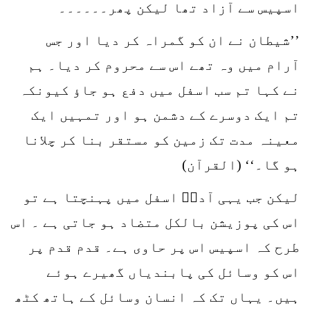
اسپیس سے آزاد تھا لیکن پھر۔۔۔۔۔۔
’’شیطان نے ان کو گمراہ کر دیا اور جس
آرام میں وہ تھے اس سے محروم کر دیا۔ ہم
نے کہا تم سب اسفل میں دفع ہو جاؤ کیونکہ
تم ایک دوسرے کے دشمن ہو اور تمہیں ایک
معینہ مدت تک زمین کو مستقر بنا کر چلانا
ہو گا۔‘‘ (القرآن)
لیکن جب یہی آدمؑ اسفل میں پہنچتا ہے تو
اس کی پوزیشن بالکل متضاد ہو جاتی ہے ۔ اس
طرح کہ اسپیس اس پر حاوی ہے۔ قدم قدم پر
اس کو وسائل کی پابندیاں گھیرے ہوئے
ہیں۔ یہاں تک کہ انسان وسائل کے ہاتھ کٹھ