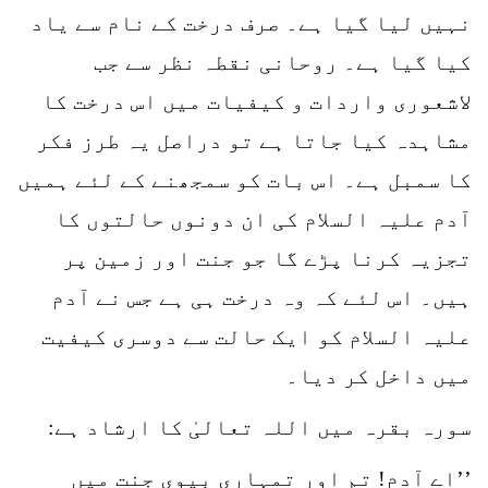
نہیں لیا گیا ہے۔ صرف درخت کے نام سے یاد
کیا گیا ہے۔ روحانی نقطہ نظر سے جب
لاشعوری واردات و کیفیات میں اس درخت کا
مشاہدہ کیا جاتا ہے تو دراصل یہ طرز فکر
کا سمبل ہے۔ اس بات کو سمجھنے کے لئے ہمیں
آدم علیہ السلام کی ان دونوں حالتوں کا
تجزیہ کرنا پڑے گا جو جنت اور زمین پر
ہیں۔ اس لئے کہ وہ درخت ہی ہے جس نے آدم
علیہ السلام کو ایک حالت سے دوسری کیفیت
میں داخل کر دیا۔
سورہ بقرہ میں اللہ تعالیٰ کا ارشاد ہے:
’’اے آدم! تم اور تمہاری بیوی جنت میں