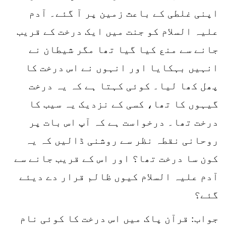
اپنی غلطی کے باعث زمین پر آ گئے۔ آدم
علیہ السلام کو جنت میں ایک درخت کے قریب
جانے سے منع کیا گیا تھا مگر شیطان نے
انہیں بہکایا اور انہوں نے اس درخت کا
پھل کھا لیا۔ کوئی کہتا ہے کہ یہ درخت
گیہوں کا تھا، کسی کے نزدیک یہ سیب کا
درخت تھا۔ درخواست ہے کہ آپ اس بات پر
روحانی نقطہ نظر سے روشنی ڈالیں کہ یہ
کون سا درخت تھا؟ اور اس کے قریب جانے سے
آدم علیہ السلام کیوں ظالم قرار دے دیئے
گئے؟
جواب: قرآن پاک میں اس درخت کا کوئی نام