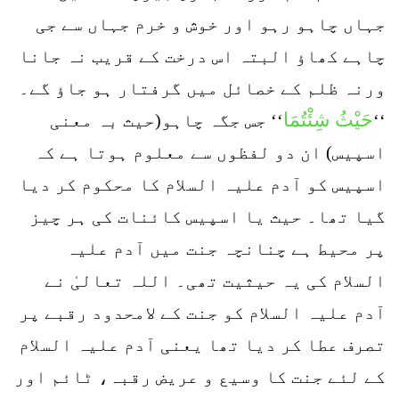
جہاں چاہو رہو اور خوش و خرم جہاں سے جی
چاہے کھاؤ البتہ اس درخت کے قریب نہ جانا
ورنہ ظلم کے خصائل میں گرفتار ہو جاؤ گے۔
حَيْثُ شِئْتُمَا
‘‘
‘‘ جس جگہ چاہو(حیث بہ معنی
اسپیس) ان دو لفظوں سے معلوم ہوتا ہے کہ
اسپیس کو آدم علیہ السلام کا محکوم کر دیا
گیا تھا۔ حیث یا اسپیس کائنات کی ہر چیز
پر محیط ہے چنانچہ جنت میں آدم علیہ
السلام کی یہ حیثیت تھی۔ اللہ تعالیٰ نے
آدم علیہ السلام کو جنت کے لامحدود رقبے پر
تصرف عطا کر دیا تھا یعنی آدم علیہ السلام
کے لئے جنت کا وسیع و عریض رقبہ، ٹائم اور