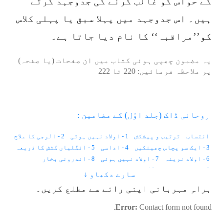
کے حواس کو غالب کرنے کی جدوجہد کرتے
ہیں۔ اس جدوجہد میں پہلا سبق یا پہلی کلاس
کو’’مراقبہ‘‘ کا نام دیا جاتا ہے۔
یہ مضمون چھپی ہوئی کتاب میں ان صفحات (یا صفحہ)
پر ملاحظہ فرمائیں:
220
تا
222
روحانی ڈاک (جلد اوّل) کے مضامین :
انتساب
ترتیب و پیشکش
1 - اولاد نہیں ہوتی
2 - الرجی کا علاج
3 - ایک سو پچاس چھینکیں
4 - اداسی
5 - انگلیاں کشش کا ذریعہ
6 - اولاد نرینہ
7 - اولاد نہیں ہوئی
8 - اندرونی بخار
9 - احساس کمتری
10 - استغناء اور کیلوریز
سارے دکھاو ↓
11 - انسانی وولٹیج
12 - ایک لاکھ خواہشات
براہِ مہربانی اپنی رائے سے مطلع کریں۔
13 - ایب نارمل زندگی
14 - اجمیر شریف کی حاضری
15 - آوارہ لڑکا
16 - آنکھوں کے سامنے نقطے
17 - آنکھ میں آنسو
Error:
Contact form not found.
18 - آدھے جسم میں درد
19 - آسمان
20 - آنتیں
21 - آپریشن