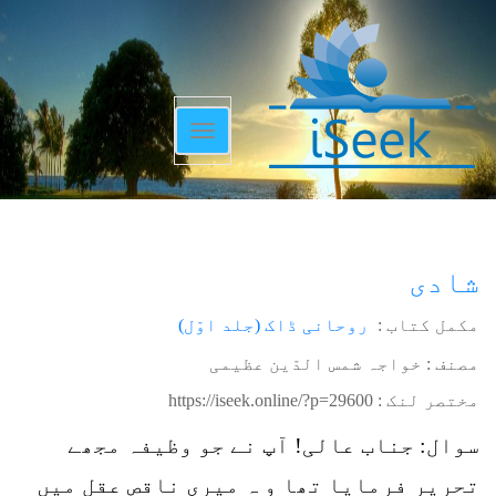
Toggle
navigation
شادی
مکمل کتاب :
روحانی ڈاک (جلد اوّل)
مصنف : خواجہ شمس الدّین عظیمی
مختصر لنک :
https://iseek.online/?p=29600
سوال: جناب عالی! آپ نے جو وظیفہ مجھے
تحریر فرمایا تھا و ہ میری ناقص عقل میں