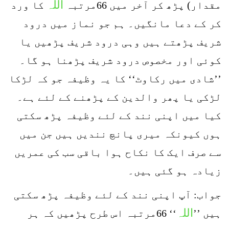
اللہ
مقدار) پڑھ کر آخر میں 66مرتبہ
کا ورد
کر کے دعا مانگیں۔ ہم جو نماز میں درود
شریف پڑھتے ہیں وہی درود شریف پڑھیں یا
کوئی اور مخصوص درود شریف پڑھنا ہو گا۔
’’شادی میں رکاوٹ‘‘ کا یہ وظیفہ جو کہ لڑکا
لڑکی یا پھر والدین کے پڑھنے کے لئے ہے۔
کیا میں اپنی نند کے لئے وظیفہ پڑھ سکتی
ہوں کیونکہ میری پانچ نندیں ہیں جن میں
سے صرف ایک کا نکاح ہوا باقی سب کی عمریں
زیادہ ہو گئی ہیں۔
جواب: آپ اپنی نند کے لئے وظیفہ پڑھ سکتی
اللہ
ہیں ’’
‘‘ 66مرتبہ اس طرح پڑھیں کہ ہر