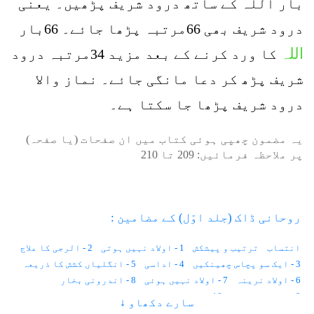
بار اللہ کے ساتھ درود شریف پڑھیں۔ یعنی
درود شریف بھی 66مرتبہ پڑھا جائے۔ 66بار
اللہ
کا ورد کرنے کے بعد مزید 34مرتبہ درود
شریف پڑھ کر دعا مانگی جائے۔ نماز والا
درود شریف پڑھا جا سکتا ہے۔
یہ مضمون چھپی ہوئی کتاب میں ان صفحات (یا صفحہ)
پر ملاحظہ فرمائیں:
209
تا
210
روحانی ڈاک (جلد اوّل) کے مضامین :
انتساب
ترتیب و پیشکش
1 - اولاد نہیں ہوتی
2 - الرجی کا علاج
3 - ایک سو پچاس چھینکیں
4 - اداسی
5 - انگلیاں کشش کا ذریعہ
6 - اولاد نرینہ
7 - اولاد نہیں ہوئی
8 - اندرونی بخار
9 - احساس کمتری
10 - استغناء اور کیلوریز
سارے دکھاو ↓
11 - انسانی وولٹیج
12 - ایک لاکھ خواہشات