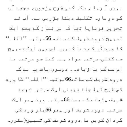
نہیں آ رہا ہے کہ کسی طرح پڑھوں، مجھے آپ
کو دوبارہ تکلیف دینا پڑرہی ہے۔ آپ نے
تحریر فرمایا تھا کہ ہر نماز کے بعد ایک
تسبیح درود شریف کے ساتھ 66مرتبہ ’’اللہ‘‘
کا ورد کر کے دعا کریں۔ اس میں ایک تسبیح
سے کتنی مرتبہ مراد ہے۔ کیا سو مرتبہ یا
اس سے کم یا زیادہ۔ دوسری بات یہ ہے کہ
درود شریف کے ساتھ66مرتبہ ’’اللہ‘‘ کا ورد
کس طرح کیا جائے یعنی ایک مرتبہ درود
شریف پڑھنے کے بعد 66مرتبہ ورد پھر ایک
مرتبہ درود شریف اور پھر 66بار ورد کی
گردان کریں یا درود شریف کی تسبیح(مقررہ