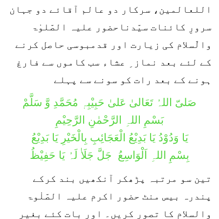
اللعالمین، سرکار دو عالم آقائے دو جہان
سرورِ کائنات سیّدناحضور علیہ الصّلوٰۃ
والّسلام کی زیارت اور قدمبوسی حاصل کرنے
کے لئے بعد نماز ِ عشاء سب کاموں سے فارغ
ہونے کے بعد رات کو سونے سے پہلے
صَلیّ اللہُ تَعَالیٰ عَلیٰ حَبِیْبِہٖ مُحَمَّدِ وَّ سَلَّمْ
بَسْمِ اللہِ الرَّحْمٰنِ الرَّحِیْمِ
یَا وَدُوْدُ یَا بَدِیْعُ الْعَجَائِبِ بِالْخَیْرِ یَا بَدِیْعُ
بِسْمِ اللہِ اَلْوَاسِعُ جَلَّ جَلَاٰ لَہُ یَا حَفِیْظُ
تین سو مرتبہ پڑھکر آنکھیں بند کرکے
پندرہ بیس منٹ حضور اکرم علیہ الصّلٰوۃ
والسلام کا تصور کریں۔ اور بات کئے بغیر