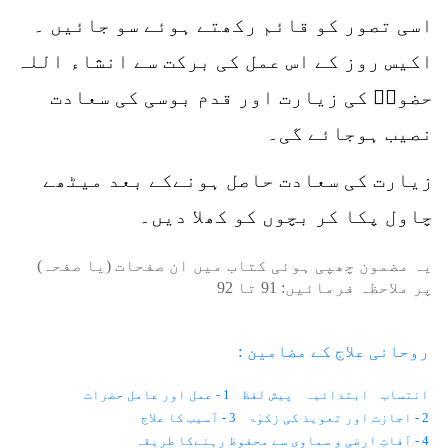
اسی تصور کو قائم رکھتے ہوئے سو جائیں ۔
اکیس روز کے اس عمل کی برکت سے انشاء اللہ
حضورؐ کی زیارت اور قدم بوسی کی سعادت
نصیب ہوجائے گی۔
زیارت کی سعادت حاصل ہونےکے بعد میٹھے
چاول پکا کر بچوں کو کھلا دیں۔
یہ مضمون چھپی ہوئی کتاب میں ان صفحات (یا صفحہ)
پر ملاحظہ فرمائیں:
91
تا
92
روحانی علاج کے مضامین :
انتساب
ابتدائیہ
پیش لفظ
1 - عمل اور عامل حضرات
2 - اجازت اور تعویذ کی زکوٰۃ
3 - آسیب کا علاج
4 - آفاتِ ارضی و سماوی سے محفوظ رہنےکا طریقہ