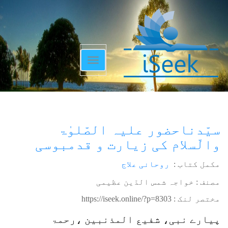
Toggle
navigation
سیّدناحضور علیہ الصّلوٰۃ
والّسلام کی زیارت و قدمبوسی
مکمل کتاب :
روحانی علاج
مصنف : خواجہ شمس الدّین عظیمی
مختصر لنک :
https://iseek.online/?p=8303
پیارے نبی، شفیع المذنبین ،رحمۃ