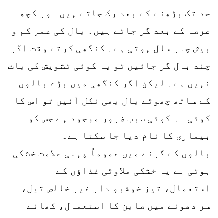
حد تک بڑھنے کے بعد رک جاتے ہیں اور کچھ
عرصہ کے بعد گر جاتے ہیں۔ بال کی عمر کم و
بیش چار سال ہوتی ہے۔ کنگھی کرتے وقت اگر
چند بال گر جائیں تو یہ کوئی تشویش کی بات
نہیں ہے۔ لیکن اگر کنگھی میں بڑے بالوں
کے ساتھ چھوٹے بال بھی نکل آئیں تو اس کا
کوئی نہ کوئی سبب ضرور موجود ہے جس کو
بیماری کا نام دیا جا سکتا ہے۔
بالوں کے گرنے میں عموماً پہلی علامت خشکی
ہوتی ہے یہ خشکی ملاوٹی غذاؤں کے
استعمال، تیز خوشبو دار غیر خالص تیل،
سر دھونے میں صابن کا استعمال، کھانے