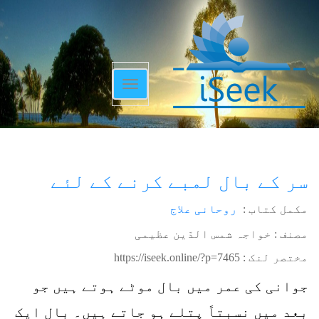
Toggle
navigation
سر کے بال لمبے کرنے کے لئے
مکمل کتاب :
روحانی علاج
مصنف : خواجہ شمس الدّین عظیمی
مختصر لنک :
https://iseek.online/?p=7465
جوانی کی عمر میں بال موٹے ہوتے ہیں جو
بعد میں نسبتاً پتلے ہو جاتے ہیں۔ بال ایک