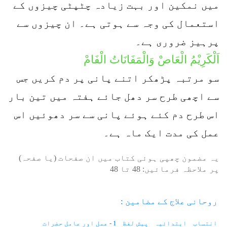
میں نمکین اور بہت زیادہ چٹپٹی چیزوں کے
استعمال کی وجہ سے ہوتی ہے۔ ان چیزوں سے
پرہیز ضروری ہے۔
اَلْکَرِیْمُ الْعَاصْ وَالْمَفَانَاتُ الْفَامْ
سو مرتبہ پڑھکر اتنے پانی پر دم کریں جس
سے اچھی طرح سر دھل جائے ہفتہ میں تین بار
اس طرح دم کئے ہوئے پانی سے سر دھوئیں اس
عمل کی مدت ایک ماہ ہے۔
یہ مضمون چھپی ہوئی کتاب میں ان صفحات (یا صفحہ)
پر ملاحظہ فرمائیں:
48
تا
48
روحانی علاج کے مضامین :
انتساب
ابتدائیہ
پیش لفظ
1 - عمل اور عامل حضرات