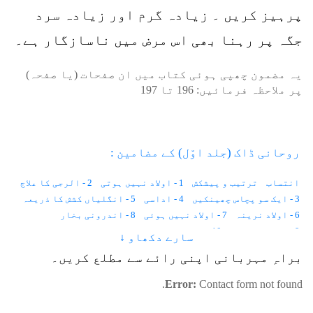
پرہیز کریں ۔ زیادہ گرم اور زیادہ سرد
جگہ پر رہنا بھی اس مرض میں ناسازگار ہے۔
یہ مضمون چھپی ہوئی کتاب میں ان صفحات (یا صفحہ)
پر ملاحظہ فرمائیں:
196
تا
197
روحانی ڈاک (جلد اوّل) کے مضامین :
انتساب
ترتیب و پیشکش
1 - اولاد نہیں ہوتی
2 - الرجی کا علاج
3 - ایک سو پچاس چھینکیں
4 - اداسی
5 - انگلیاں کشش کا ذریعہ
6 - اولاد نرینہ
7 - اولاد نہیں ہوئی
8 - اندرونی بخار
9 - احساس کمتری
10 - استغناء اور کیلوریز
سارے دکھاو ↓
11 - انسانی وولٹیج
12 - ایک لاکھ خواہشات
براہِ مہربانی اپنی رائے سے مطلع کریں۔
13 - ایب نارمل زندگی
14 - اجمیر شریف کی حاضری
15 - آوارہ لڑکا
16 - آنکھوں کے سامنے نقطے
17 - آنکھ میں آنسو
Error:
Contact form not found.
18 - آدھے جسم میں درد
19 - آسمان
20 - آنتیں
21 - آپریشن
22 - آٹھ علاج
23 - انا للہ و انا الیہ راجعون