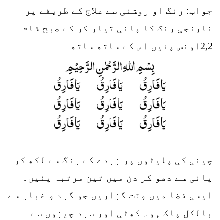
جواب: رنگ او روشنی سے علاج کے طریقے پر
نارنجی رنگ کا پانی تیار کر کے صبح شام
2,2اونس پئیں اس کے ساتھ ساتھ
چینی کی پلیٹوں پر زردے کے رنگ سے لکھ کر
پانی سے دھو کر دن میں تین مرتبہ پئیں۔
ایسی فضا میں وقت گزاریں جو گرد و غبار سے
بالکل پاک ہو۔ کھٹی اور سرد چیزوں سے