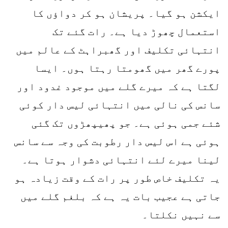
ایکشن ہو گیا۔ پریشان ہو کر دواؤں کا
استعمال چھوڑ دیا ہے۔ رات گئے تک
انتہائی تکلیف اور گھبراہٹ کے عالم میں
پورے گھر میں گھومتا رہتا ہوں۔ ایسا
لگتا ہے کہ میرے گلے میں موجود غدود اور
سانس کی نالی میں انتہائی لیس دار کوئی
شئے جمی ہوئی ہے۔ جو پھیپھڑوں تک گئی
ہوئی ہے اس لیس دار رطوبت کی وجہ سے سانس
لینا میرے لئے انتہائی دشوار ہوتا ہے۔
یہ تکلیف خاص طور پر رات کے وقت زیادہ ہو
جاتی ہے عجیب بات یہ ہے کہ بلغم گلے میں
سے نہیں نکلتا۔