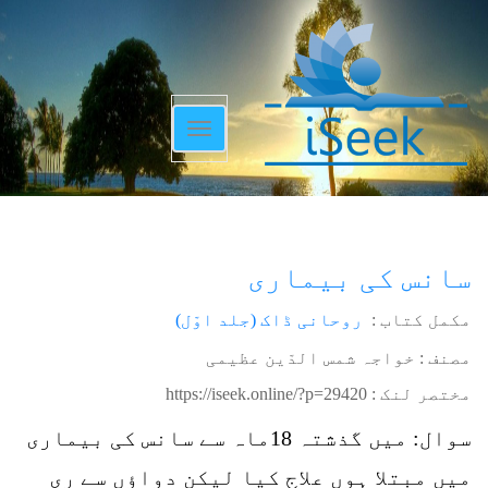
Toggle
navigation
سانس کی بیماری
مکمل کتاب :
روحانی ڈاک (جلد اوّل)
مصنف : خواجہ شمس الدّین عظیمی
مختصر لنک :
https://iseek.online/?p=29420
سوال: میں گذشتہ 18ماہ سے سانس کی بیماری
میں مبتلا ہوں علاج کیا لیکن دواؤں سے ری