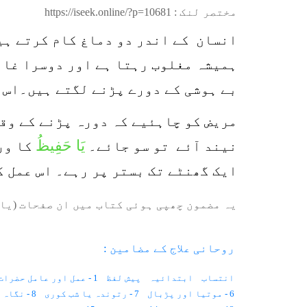
مختصر لنک :
https://iseek.online/?p=10681
انسان کے اندر دو دماغ کام کرتے ہی
ہمیشہ مغلوب رہتا ہے اور دوسرا غال
بے ہوشی کے دورے پڑنے لگتے ہیں۔اس کا
مریض کو چاہئیے کہ دورہ پڑنے کے وق
یَا حَفِیظُ
نیند آئے تو سو جائے۔
کا ورد
ایک گھنٹے تک بستر پر رہے۔ اس عمل کی مدت چ
یہ مضمون چھپی ہوئی کتاب میں ان صفحات (یا 
روحانی علاج کے مضامین :
انتساب
ابتدائیہ
پیش لفظ
1 - عمل اور عامل حضرات
6 - موتیا اور پڑبال
7 - رتوندہ یا شب کوری
8 - نگاہ کی کمزوری