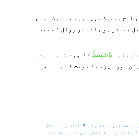
p
o
 طرح متحرک نہیں رہتے ۔ ایک دماغ
ل متاثر ہو جائے تو زوال کے بعد
یَاحَفِیظُ
جائے اور
کا ورد کرتا رہے ۔
کن دورہ پڑنے کے وقت کے بعد بھی
5 - آنکھوں کے امراض
12 - آنکھوں کے سامنے خون تیرتا ہو ا نظر آنا