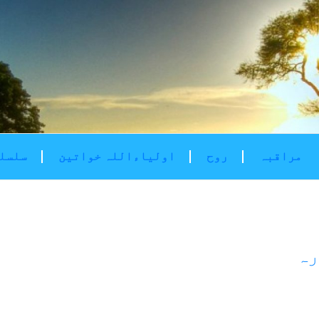
مراقبہ
روح
اولیاءاللہ خواتین
سلسلۂ
رہ