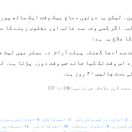
ں۔ لیکن یہ دونوں دماغ بیک وقت ایک ساتھ پوری
ب۔ اگر کسی وجہ سے غالب اور مغلوب رہنے کا عم
 علاج یہ ہے :
ت سے آدھا گھنٹہ پہلے آرام دہ بستر میں لیٹ 
 اس وقت تک کیا جائے جس وقت دورہ پڑتا ہے۔ لی
الیس ۴۰ روز ہے۔
صفحہ) پر ملاحظہ فرمائیں:
136
تا
137
2 - اجازت اور تعویذ کی زکوٰۃ
3 - آسیب کا علاج
4 - آفاتِ ارضی و سماوی سے محفوظ رہنےکا طریقہ
9 - آنکھ کا نرسنگھا
10 - آنکھ کا نا سُور
11 - بھینگا پن