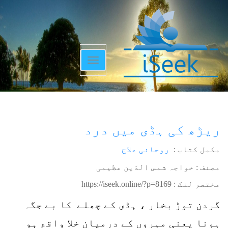
Toggle
navigation
ریڑھ کی ہڈی میں درد
مکمل کتاب :
روحانی علاج
مصنف : خواجہ شمس الدّین عظیمی
مختصر لنک :
https://iseek.online/?p=8169
گردن توڑ بخار ، ہڈی کے چھلے کا بے جگہ
ہونا یعنی مہروں کے درمیان خلا واقع ہو