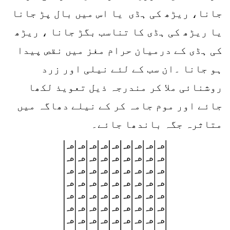
جانا، ریڑھ کی ہڈی یا اس میں بال پڑ جانا
یا ریڑھ کی ہڈی کا تناسب بگڑ جانا ، ریڑھ
کی ہڈی کے درمیان حرام مغز میں نقص پیدا
ہو جانا ۔ان سب کے لئے نیلی اور زرد
روشنائی ملا کر مندرجہ ذیل تعویذ لکھا
جائے اور موم جامہ کر کے نیلے دھاگہ میں
متاثرہ جگہ باندھا جائے۔