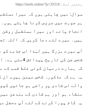
مختصر لنک :
https://iseek.online/?p=29318
سوال: میں چاہتی ہوں کہ میرا مستقب
ہر صورت میں سروس کرنا چاہتی ہوں۔ آ
انجام پائے اور میرا مستقبل روشن ہو
ہیں۔ میرے لئے دعا کریں کہ اللہ تعا
آپ میرے بزرگ ہیں لہٰذا اس جذبے کو 
کہ ہمارے درمیان کوئی غلط قسم کے مر
یہ ہے کہ مذکورہ شخص میمن ہیں، ان ک
والے اس شادی پر راضی ہو جائیں کیون
منشاء ہو اور ہم شادی کے بندھن میں
یہ کام پورا کرنے کے لئے آپ محفل م