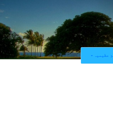
ِ عظیمیہ
0