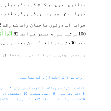
بتائیں۔ میں ہر کام کرنے کو تیار ہو
میرا نام اور پتہ ہرگز ہرگز شائع ن
اِنَّمَا أ
100مرتبہ سورۃ یسین کی آیت 82
مدت 90دن ہے۔ ناغہ کے دن بعد میں پورے کر لیں۔
یہ مضمون چھپی ہوئی کتاب میں ان صفحات (یا 
روحانی ڈاک (جلد اوّل) کے مضامین :
انتساب
ترتیب و پیشکش
1 - اولاد نہیں ہوتی
2 - الرجی کا علاج
8 - اندرونی بخار
9 - احساس کمتری
10 - استغناء اور کیلوریز
16 - آنکھوں کے سامنے نقطے
17 - آنکھ میں آنسو
18 - آدھے جسم میں درد
24 - اسلامی لباس کا تصور
25 - آرزو
26 - اندھی محبت
33 - اندرونی مریض
34 - ایمان کی روشنی
35 - اقتدار کی جنگ