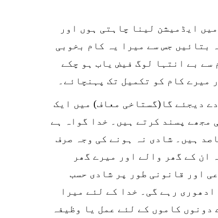
SHARES
k
میں ایڈمیشن لینا چاہتی ہوں اور
r
 بتائیں جس سے میرا یہ کام بخوبی
p
سے بے انتہا لوگ فیض یاب ہو چکے
o
ر میرے کام کو تکمیل تک پہنچائے۔
دے دیجئے گا(گستاخی معاف) میں ایک
ل ہے، پسند کرتی ہوں۔ وہ بھی مجھے پسند کرتے ہیں۔ خدا گواہ ہے
صد ہیں۔ شادی نہ ہونے کی وجہ صرف
 ان کے گھر والے اور میرے گھر
عی اور قانونی طور پر شادی حسب
ادھوری رہے گی۔ خدا کے لئے میرا
 دونوں کاموں کے لئے عمل یا وظیفہ