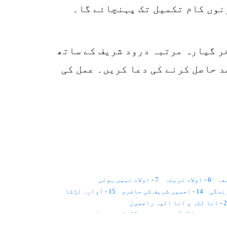
ونوں کام تکمیل تک پہنچائے گا۔
پر بیٹھ کر اول آخر گیارہ مرتبہ درود شریف کے ساتھ
 حاصل کرنے کی دعا کریں۔ عمل کی
6 - اولاد نرینہ
7 - اولاد نہیں ہوئی
14 - اجمیر شریف کی حاضری
15 - آوارہ لڑکا
انا الیہ راجعون
31 - اُم الصبیان
32 - آوازیں آتی ہیں
40 - بیوہ عورت
41 - بچپن کا خواب