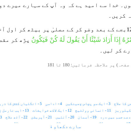
ں۔ خدا سے امید ہے کہ وہ آپ کے سہارے میرے د
ہ کریں۔
جواب: آپ دونوں صاحبان رات کے وقت 12بجے کے بعد وضو کر کے مصلیٰ 
َمْرُهُ إِذَا أَرَادَ شَيْئًا أَنْ يَقُولَ لَهُ كُنْ فَيَكُونُ
پڑھ کر مقصد
صفحہ) پر ملاحظہ فرمائیں:
180
تا
181
3 - ایک سو پچاس چھینکیں
4 - اداسی
5 - انگلیاں کشش کا ذریعہ
11 - انسانی وولٹیج
12 - ایک لاکھ خواہشات
13 - ایب نارمل زندگی
19 - آسمان
20 - آنتیں
21 - آپریشن
22 - آٹھ علاج
23 - انا للہ و 
27 - استخارہ
28 - ایک عجیب بیماری
29 - اجتماعی خود کشی
30 - اجتماعی سکون
سارے دکھاو ↓
36 - اولاد
37 - برص کا علاج
38 - برے خیالات
39 - بجلی کے جھٹکے