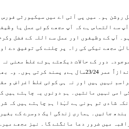
ل روشن ہو۔ میں پی آئی اے میں سیکیورٹی فورس 
پ سے التماس ہے کہ آپ مجھے کوئی عمل یا وظیفہ
۔ آپ کے وظیفوں اور عمل سے اللہ کے فضل وکرم 
لیٰ مجھے نیکی کی راہ پر چلنے کی توفیق دے او
موجودہ دور کے حالات دیکھتے ہوئے غلط معنی نہ 
شخص جن کی تاریخ پیدائش 4مئی ہے۔ اندازاً عمر 23/24سا
اسم نہیں ہیں اور نہ ہی کوئی غلط اغراض و مقا
ی امی نہیں مانتیں۔ ہم دونوں یہ چاہتے ہیں کہ
کہ شادی تو ہونی ہے لہٰذا ہم چاہتے ہیں کہ شر
 بندھ جائیں۔ ہماری زندگی ایک دوسرے کے بغیر 
راقبہ میں ضرور دعا مانگئے گا۔ نیز مجھے میرے