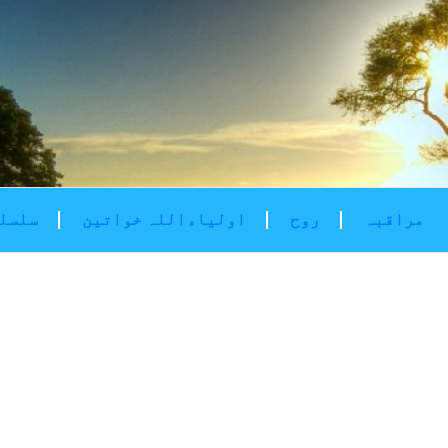
مراقبہ
روح
اولیاءاللہ خواتین
سلسلۂ