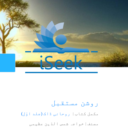
روشن مستقبل
مکمل کتاب :
روحانی ڈاک (جلد اوّل)
مصنف : خواجہ شمس الدّین عظیمی