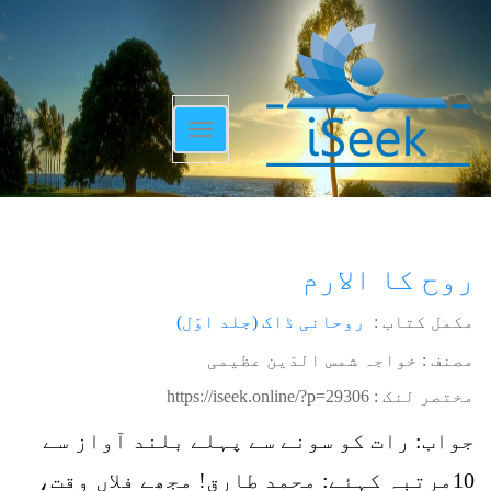
Toggle
navigation
روح کا الارم
مکمل کتاب :
روحانی ڈاک (جلد اوّل)
مصنف : خواجہ شمس الدّین عظیمی
مختصر لنک :
https://iseek.online/?p=29306
جواب: رات کو سونے سے پہلے بلند آواز سے
10مرتبہ کہئے: محمد طارق! مجھے فلاں وقت،