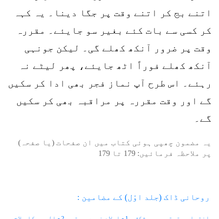
اتنے بج کر اتنے وقت پر جگا دینا۔ یہ کہہ
کر کسی سے بات کئے بغیر سو جایئے۔ مقررہ
وقت پر ضرور آنکھ کھلے گی۔ لیکن جونہی
آنکھ کھلے فوراً اٹھ جایئے، پھر لیٹے نہ
رہئے۔ اس طرح آپ نماز فجر بھی ادا کر سکیں
گے اور وقت مقررہ پر مراقبہ بھی کر سکیں
گے۔
یہ مضمون چھپی ہوئی کتاب میں ان صفحات (یا صفحہ)
پر ملاحظہ فرمائیں:
179
تا
179
روحانی ڈاک (جلد اوّل) کے مضامین :
انتساب
ترتیب و پیشکش
1 - اولاد نہیں ہوتی
2 - الرجی کا علاج