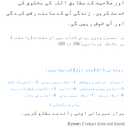
اور صلاحیت کے مطابق اللہ کی مخلوق کی
خدمت کریں۔ زندگی آپ کے سامنے رقص کرے گی
اور آپ خوش رہیں گی۔
یہ مضمون چھپی ہوئی کتاب میں ان صفحات (یا صفحہ)
پر ملاحظہ فرمائیں:
186
تا
189
روحانی ڈاک (جلد اوّل) کے مضامین :
انتساب
ترتیب و پیشکش
1 - اولاد نہیں ہوتی
2 - الرجی کا علاج
3 - ایک سو پچاس چھینکیں
4 - اداسی
5 - انگلیاں کشش کا ذریعہ
6 - اولاد نرینہ
7 - اولاد نہیں ہوئی
8 - اندرونی بخار
9 - احساس کمتری
10 - استغناء اور کیلوریز
سارے دکھاو ↓
11 - انسانی وولٹیج
12 - ایک لاکھ خواہشات
براہِ مہربانی اپنی رائے سے مطلع کریں۔
13 - ایب نارمل زندگی
14 - اجمیر شریف کی حاضری
15 - آوارہ لڑکا
16 - آنکھوں کے سامنے نقطے
17 - آنکھ میں آنسو
Error:
Contact form not found.
18 - آدھے جسم میں درد
19 - آسمان
20 - آنتیں
21 - آپریشن