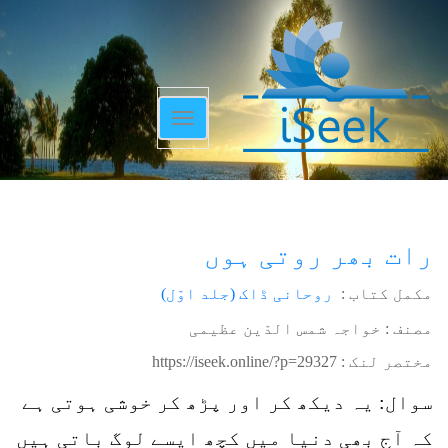
Toggle
navigation
رات بھر روتی ہوں
مکمل کتاب :
روحانی ڈاک (جلد اوّل)
مصنف : خواجہ شمس الدّین عظیمی
مختصر لنک :
https://iseek.online/?p=29327
سوال: یہ دیکھ کر اور پڑھ کر خوشی ہوتی ہے
کہ آج بھی دنیا میں کچھ ایسے لوگ باتی ہیں