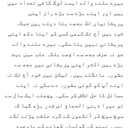
میرے ملنے والے ایسے لوگ کافی تعداد میں
ہیں اور اپنے بڑے سے بڑے راز اپنی
پریشانیاں تک مجھے بتا دیتے ہیں جبکہ
خود میں آج تک کبھی کسی کو اپنا دکھ اپنی
پریشانی نہیں بتا سکی۔ میرے ملنے والے
جو نہ صرف مجھ سے اچھے بلکہ علم میں بہت
بڑے ہیں اکثر اپنی پریشانی میں مجھ سے
مشورہ مانگتے ہیں۔ لیکن میں خود آج تک نہ
اپنے آپ کو کوئی مشورہ دے سکی نہ اپنے
مسائل کا حل تلاش کر سکی۔ پچھلے ایک سال سے
تو میرا ذہنی الجھاؤ اس قدر بڑھ گیا کہ
سوچ سوچ کر آنکھوں کے گرد حلقے پڑنے لگے
ہیں۔ نیند کی گولیاں کھانے کے باوجود