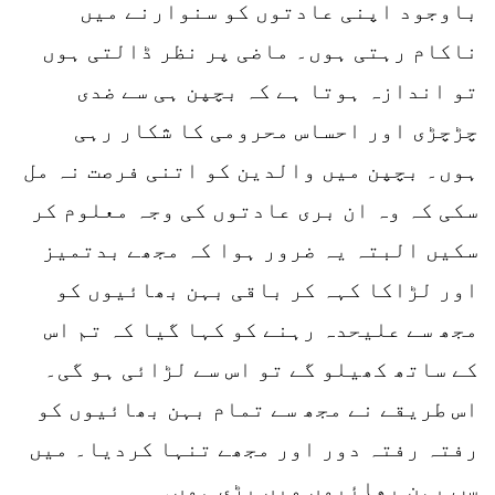
باوجود اپنی عادتوں کو سنوارنے میں
ناکام رہتی ہوں۔ ماضی پر نظر ڈالتی ہوں
تو اندازہ ہوتا ہے کہ بچپن ہی سے ضدی
چڑچڑی اور احساس محرومی کا شکار رہی
ہوں۔ بچپن میں والدین کو اتنی فرصت نہ مل
سکی کہ وہ ان بری عادتوں کی وجہ معلوم کر
سکیں البتہ یہ ضرور ہوا کہ مجھے بدتمیز
اور لڑاکا کہہ کر باقی بہن بھائیوں کو
مجھ سے علیحدہ رہنے کو کہا گیا کہ تم اس
کے ساتھ کھیلو گے تو اس سے لڑائی ہو گی۔
اس طریقے نے مجھ سے تمام بہن بھائیوں کو
رفتہ رفتہ دور اور مجھے تنہا کردیا۔ میں
سب بہن بھائیوں میں بڑی ہوں۔