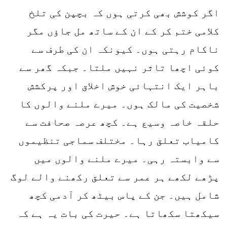
اگر کوشش بھی کرتی ہوں کہ بچپن کی تلخ
کلامی ختم کر کے ان کے ساتھ مل جاؤں مگر
ناکام رہتی ہوں۔ کیونکہ ان کی طرف سے
کوئی اچھا تاثر نہیں ملتا۔ جبکہ گھر سے
باہر ایک انتہائی خوش اخلاق اور پرکشش
شخصیت کی مالک ہوں۔ میرے ملنے والوں کا
حلقہ خاصہ وسیع ہے۔ کچھ عرصہ صحافت سے
کامیاب تعلق رہا۔ مختلف سماجی تنظیموں
سے وابستہ رہی۔ میرے ملنے والوں میں
پڑھے لکھے ہر عمر سے تعلق رکھنے والے لوگ
شامل ہیں۔ جن کے پاس بیٹھ کر آدمی کچھ
سیکھتا سکھاتا ہے۔ حیرت کی بات یہ ہے کہ