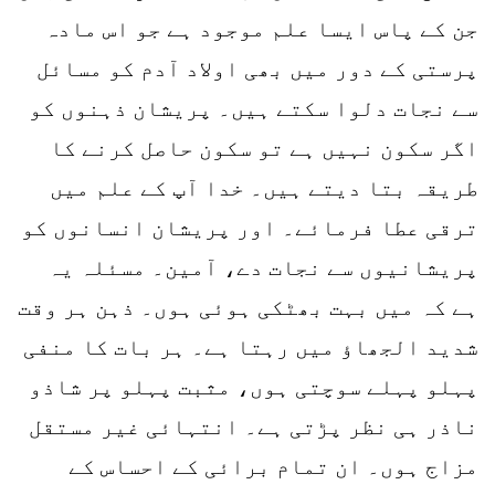
جن کے پاس ایسا علم موجود ہے جو اس مادہ
پرستی کے دور میں بھی اولاد آدم کو مسائل
سے نجات دلوا سکتے ہیں۔ پریشان ذہنوں کو
اگر سکون نہیں ہے تو سکون حاصل کرنے کا
طریقہ بتا دیتے ہیں۔ خدا آپ کے علم میں
ترقی عطا فرمائے۔ اور پریشان انسانوں کو
پریشانیوں سے نجات دے، آمین۔ مسئلہ یہ
ہے کہ میں بہت بھٹکی ہوئی ہوں۔ ذہن ہر وقت
شدید الجھاؤ میں رہتا ہے۔ ہر بات کا منفی
پہلو پہلے سوچتی ہوں، مثبت پہلو پر شاذو
ناذر ہی نظر پڑتی ہے۔ انتہائی غیر مستقل
مزاج ہوں۔ ان تمام برائی کے احساس کے