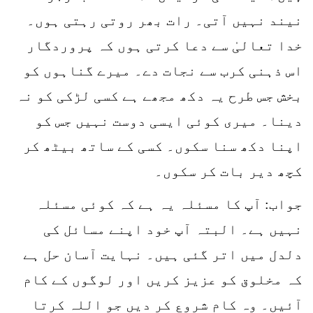
نیند نہیں آتی۔ رات بھر روتی رہتی ہوں۔
خدا تعالیٰ سے دعا کرتی ہوں کہ پروردگار
اس ذہنی کرب سے نجات دے۔ میرے گناہوں کو
بخش جس طرح یہ دکھ مجھے ہے کسی لڑکی کو نہ
دینا۔ میری کوئی ایسی دوست نہیں جس کو
اپنا دکھ سنا سکوں۔ کسی کے ساتھ بیٹھ کر
کچھ دیر بات کر سکوں۔
جواب: آپ کا مسئلہ یہ ہے کہ کوئی مسئلہ
نہیں ہے۔ البتہ آپ خود اپنے مسائل کی
دلدل میں اتر گئی ہیں۔ نہایت آسان حل ہے
کہ مخلوق کو عزیز کریں اور لوگوں کے کام
آئیں۔ وہ کام شروع کر دیں جو اللہ کرتا