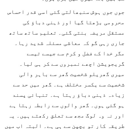
جوں جوں ہوش سنبھالتی گئی اسی قدر احساس
محرومی بڑھتا گیا اور ذہنی دباؤ کی
مستقل مریضہ بنتی گئی۔ تعلیم ساتھ ساتھ
جاری رہی گو کہ معاشی مسئلہ شدید رہا۔
مگر خدا کے فضل و کرم سے جیسے تیسے
گریجویشن اچھے نمبروں سے کر ہی لیا۔
میری گھریلو شخصیت گھر سے باہر والی
شخصیت سے یکسر مختلف ہے۔ گھر میں حد سے
زیادہ ذہنی دباؤ رہتا ہے۔ تنہائی پسند
ہو گئی ہوں۔ گھر والوں سے رابطہ رہتا ہے
اور نہ وہ لوگ مجھ سے تعلق رکھتے ہیں۔ یہ
طریقہ کار تو بچپن سے ہی ہے۔ البتہ اب میں