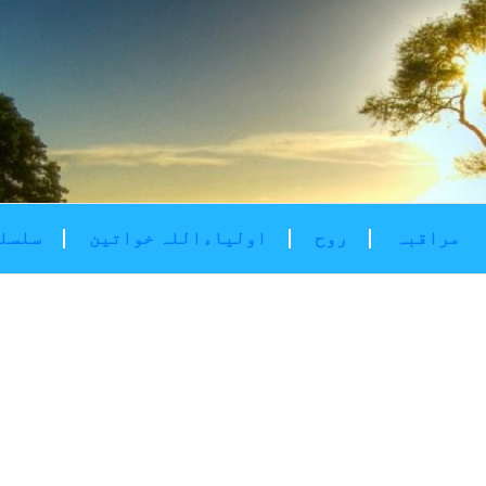
مراقبہ
روح
اولیاءاللہ خواتین
سلسلۂ