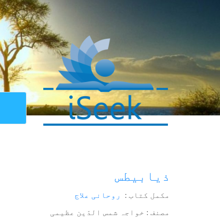
ذیابیطس
مکمل کتاب :
روحانی علاج
مصنف : خواجہ شمس الدّین عظیمی