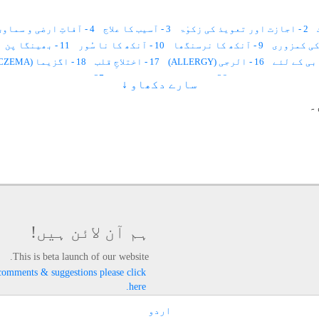
2 - اجازت اور تعویذ کی زکوٰۃ
3 - آسیب کا علاج
4 - آفاتِ ارضی و سماوی سے محفوظ رہنےکا طریقہ
9 - آنکھ کا نرسنگھا
10 - آنکھ کا نا سُور
11 - بھینگا پن
16 - الرجی (ALLERGY)
17 - اختلاجِ قلب
18 - اگزیما (ECZEMA)
26 - اعضاء کا منجمد ہونا
27 - اولاد کا نا فرمان ہونا
سارے دکھاو ↓
33 - اُمُّ الصّبیان (سوکھا)
34 - پسلی چلنا اور نمونیہ
35 - کان کا
۔
40 - پیٹ میں کیڑے
41 - دانت نکلنا
42 - نظر لگنا
43 - کان سے پیپ آنا
49 - پڑھنے میں دل نہ لگنا
50 - بدن پر کالے داغ
51 - بُری عادت سے نجات
54 - بدَن میں درد
55 - بیماری
58 - بڑھاپے میں کم سنائی دینا
59 - بہر اپن دُور کرنے کے لئے
63 - برکت کے لئے
64 - بدبختی کی وجہ سے پریشانی
65 - بواسیر
70 - پتہ کے امراض
71 - پیچش
72 - پسلیوں میں دَرد
76 - پتّی اُچھلنا
77 - پھنسی ، پھوڑا ، خارش، چھیپ
82 - سوزاک، آتشک
ہم آن لائن ہیں!
87 - تلّی کا علاج
88 - تشنج اور بدن میں جھٹکے لگنا
89 - ٹونسلز اور کنٹھ مالا
This is beta launch of our website.
- جریان
94 - جانوروں میں دودھ کی کمی
95 - جنسی کشش پیدا کرنے کے لئے
comments & suggestions please click
97 - جادو کا توڑ
98 - جِنّات کے لئے حاضرات
99 - جسمانی اور روحانی صلاحیتوں کی تجدید
here.
103 - چلنے پھرنے سے معذوری
104 - چہرہ خوبصورت اورپُر کشش بنانے کیلئے
108 - حفاظت دورانِ سفر
109 - حافظہ کی کمزوری دُور کرنے کےلئے
اردو