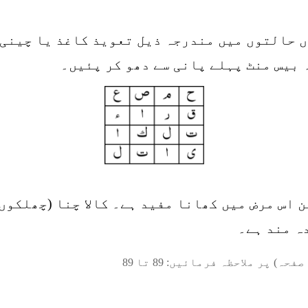
 حالتوں میں مندرجہ ذیل تعویذ کاغذ یا چینی ک
 بیس منٹ پہلے پانی سے دھو کر پئیں۔
اس مرض میں کھانا مفید ہے۔ کالا چنا (چھلکوں 
ہ مند ہے۔
صفحہ) پر ملاحظہ فرمائیں:
89
تا
89