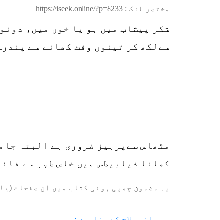
مختصر لنک :
https://iseek.online/?p=8233
شکر پیشاب میں ہو یا خون میں، دونوں
سےلکھ کر تینوں وقت کھانے سے پندرہ
مٹھاس سےپرہیز ضروری ہے البتہ جامن 
کھانا ذیابیطس میں خاص طور سے فائد
یہ مضمون چھپی ہوئی کتاب میں ان صفحات (یا 
روحانی علاج کے مضامین :