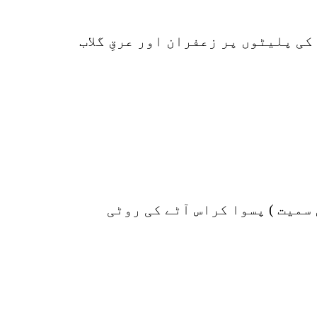
p
ی پلیٹوں پر زعفران اور عرقِ گلاب
o
سمیت ) پسوا کراس آٹے کی روٹی