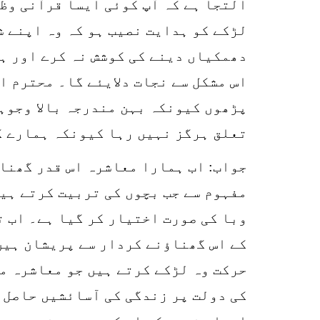
التجا ہے کہ آپ کوئی ایسا قرآنی وظ
لڑکے کو ہدایت نصیب ہو کہ وہ اپنے ش
دھمکیاں دینے کی کوشش نہ کرے اور ہم
اس مشکل سے نجات دلایئے گا۔ محترم ا
پڑھوں کیونکہ بہن مندرجہ بالا وجوہا
تعلق ہرگز نہیں رہا کیونکہ ہمارے گ
جواب: اب ہمارا معاشرہ اس قدر گھناؤ
مفہوم سے جب بچوں کی تربیت کرتے ہی
وبا کی صورت اختیار کر گیا ہے۔ اب 
کے اس گھناؤنے کردار سے پریشان ہیں۔
حرکت وہ لڑکے کرتے ہیں جو معاشرہ م
کی دولت پر زندگی کی آسائشیں حاصل ک