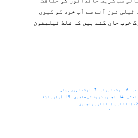
الیٰ سب شریف خاندانوں کی حفاظت
ٹیلی فون آنے سے آپ خود کو کیوں
گ خوب جان گئے ہیں کہ غلط ٹیلیفون
6 - اولاد نرینہ
7 - اولاد نہیں ہوئی
14 - اجمیر شریف کی حاضری
15 - آوارہ لڑکا
انا الیہ راجعون
31 - اُم الصبیان
32 - آوازیں آتی ہیں
40 - بیوہ عورت
41 - بچپن کا خواب
50 - بزدلی کی تصویر
51 - برقی رو کا ہجوم
59 - پریشانیوں کا حل
60 - پرانی پیچش