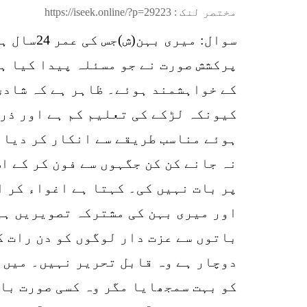
مختصر لنک :
https://iseek.online/?p=29223
سوال: م
پرکشش صورت نے جو مسئلہ پیدا کیا ہے
کے خواہشمند ہوئے۔ ظاہر ہے کہ شادی
کیونکہ لڑکے کی تعلیم کم ہے اور ذری
ہوئے مناسب طریقے سے انکار کر دیا 
نہ جانے کن کن جگہوں سے فون کر کے ا
پر بات نہیں کی۔ کہتا ہے اغواء کر ا
اور میری بہن کی مشترکہ تصویریں ہی
باتوں سے عزت دار لوگوں کو دن رات ک
دوچار ہے وہ قابل تحریر نہیں۔ میں ن
کو بہت سمجھایا مگر وہ کسی صورت با