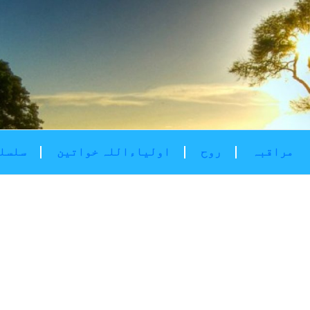
مراقبہ
روح
اولیاءاللہ خواتین
سلسلۂ