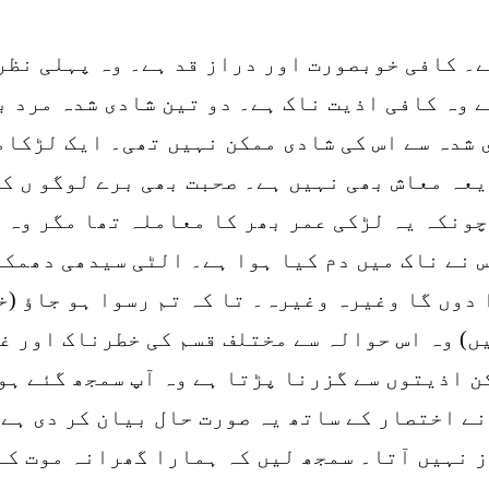
یری بہن(ش)جس کی عمر 24سال ہے۔ کافی خوبصورت اور دراز قد ہے۔ 
 وہ کافی اذیت ناک ہے۔ دو تین شادی شدہ مرد ب
 شدہ سے اس کی شادی ممکن نہیں تھی۔ ایک لڑکام
عہ معاش بھی نہیں ہے۔ صحبت بھی برے لوگو ں کی
چونکہ یہ لڑکی عمر بھر کا معاملہ تھا مگر وہ 
س نے ناک میں دم کیا ہوا ہے۔ الٹی سیدھی دھمک
 دوں گا وغیرہ وغیرہ۔ تا کہ تم رسوا ہو جاؤ (خ
ں) وہ اس حوالہ سے مختلف قسم کی خطرناک اور غ
ن اذیتوں سے گزرنا پڑتا ہے وہ آپ سمجھ گئے ہو
ے اختصار کے ساتھ یہ صورت حال بیان کر دی ہے
ز نہیں آتا۔ سمجھ لیں کہ ہمارا گھرانہ موت کے