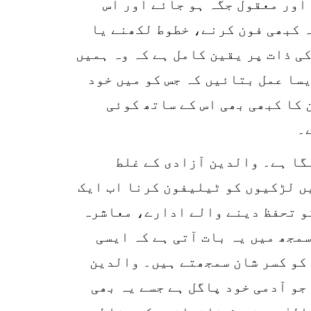
اور معقول جگہ ہو جائے اور اس
ہ کبھی فون کرنے، خطوط لکھنے یا
ی ذات پر یقین کامل ہے کہ وہ ہمیں
یسا عمل بتائیں کہ جس کو میں خود
 کا کبھی بھی اس کے ساتھ کوئی
۔
گا ہے۔ والدین آزادی کے غلط
ں لڑکیوں کو ٹیلیفون کرنا اب ایک
کو تحفظ دینے والے ادارے، معاشرہ
مجھ میں یہ بات آتی ہے کہ ایسی
 کو کسر شان سمجھتے ہیں۔ والدین
جو آدمی خود پاگل ہے جسے یہ بھی