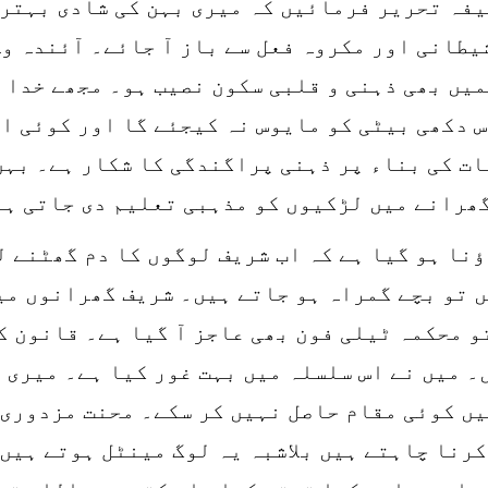
یفہ تحریر فرمائیں کہ میری بہن کی شادی بہتر 
یطانی اور مکروہ فعل سے باز آ جائے۔ آئندہ و
یں بھی ذہنی و قلبی سکون نصیب ہو۔ مجھے خدا ک
س دکھی بیٹی کو مایوس نہ کیجئے گا اور کوئی ا
ت کی بناء پر ذہنی پراگندگی کا شکار ہے۔ بہن
ھرانے میں لڑکیوں کو مذہبی تعلیم دی جاتی ہے
نا ہو گیا ہے کہ اب شریف لوگوں کا دم گھٹنے ل
ں تو بچے گمراہ ہو جاتے ہیں۔ شریف گھرانوں می
تو محکمہ ٹیلی فون بھی عاجز آ گیا ہے۔ قانون 
 میں نے اس سلسلہ میں بہت غور کیا ہے۔ میری س
یں کوئی مقام حاصل نہیں کر سکے۔ محنت مزدوری
رنا چاہتے ہیں بلاشبہ یہ لوگ مینٹل ہوتے ہیں 