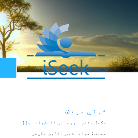
ذہنی مریض
مکمل کتاب :
روحانی ڈاک (جلد اوّل)
مصنف : خواجہ شمس الدّین عظیمی