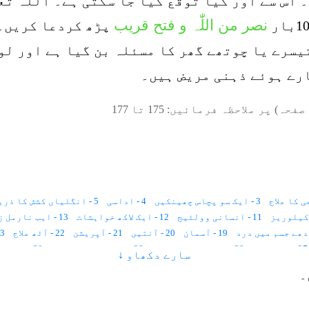
 اس سے اور کیا توقع کیا جا سکتی ہے۔ اللہ تع
نصر من اللّٰہ و فتح قریب
پڑھ کردعا کریں۔ 
یسرے یا چوتھے گھر کا مسئلہ بن گیا ہے اور لو
رے ہوئے ذہنی مریض ہیں۔
صفحہ) پر ملاحظہ فرمائیں:
175
تا
177
3 - ایک سو پچاس چھینکیں
4 - اداسی
5 - انگلیاں کشش کا ذریعہ
11 - انسانی وولٹیج
12 - ایک لاکھ خواہشات
13 - ایب نارمل زندگی
19 - آسمان
20 - آنتیں
21 - آپریشن
22 - آٹھ علاج
23 - انا للہ و 
27 - استخارہ
28 - ایک عجیب بیماری
29 - اجتماعی خود کشی
30 - اجتماعی سکون
سارے دکھاو ↓
36 - اولاد
37 - برص کا علاج
38 - برے خیالات
39 - بجلی کے جھٹکے
۔
45 - بخار
46 - بچوں کی نفسیات
47 - بدعقیدہ
48 - بھوت
49 - بیہوشی
56 - بے جوڑ شادی
57 - بال خورے کا علاج
58 - پراگندہ ذہنی