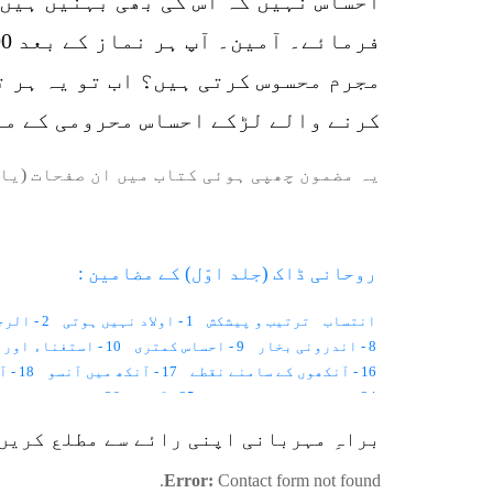
احساس نہیں کہ اس کی بھی بہنیں ہیں۔
فرمائے۔ آمین۔ آپ ہر نماز کے بعد 100بار
مجرم محسوس کرتی ہیں؟ اب تو یہ ہر ت
کرنے والے لڑکے احساس محرومی کے ما
یہ مضمون چھپی ہوئی کتاب میں ان صفحات (یا 
روحانی ڈاک (جلد اوّل) کے مضامین :
انتساب
ترتیب و پیشکش
1 - اولاد نہیں ہوتی
2 - الرجی کا علاج
8 - اندرونی بخار
9 - احساس کمتری
10 - استغناء اور کیلوریز
16 - آنکھوں کے سامنے نقطے
17 - آنکھ میں آنسو
18 - آدھے جسم میں درد
24 - اسلامی لباس کا تصور
25 - آرزو
26 - اندھی محبت
33 - اندرونی مریض
34 - ایمان کی روشنی
35 - اقتدار کی جنگ
براہِ مہربانی اپنی رائے سے مطلع کریں
42 - بیٹی نہیں بیٹا
43 - بے وفا شوہر
44 - بہرے پن کا علاج
52 - بارونق چہرہ
53 - بھینگا پن
54 - بڑا سر
55 - بسم اللہ کی زکوٰۃ
Error:
Contact form not found.