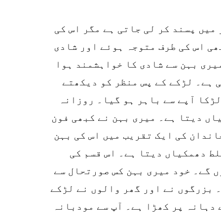
وہ پہلی نظر میں پسند کر لی جاتی ہے مگر اس کی
1
ھی اس کی طرف متوجہ ہوئے اور شادی
SHARE
یری بہن سے شادی کا خواہشمند ہوا
k
 ہے۔ لڑکے کے پس منظر کو دیکھتے
r
لڑکا آپے سے باہر ہو گیا۔ روزانہ
p
یاں دیتا ہے۔ میری بہن نے کبھی فون
o
اندان کی ایک تقریب میں اس کی بہن
لط دھمکیاں دیتا ہے۔ اس قسم کی
ں گے۔ خود میری بہن کس صورتحال سے
۔ بزرگوں نے اور گھر والوں نے لڑکے
 دہانہ پر کھڑا ہے۔ آپ سے مودبانہ