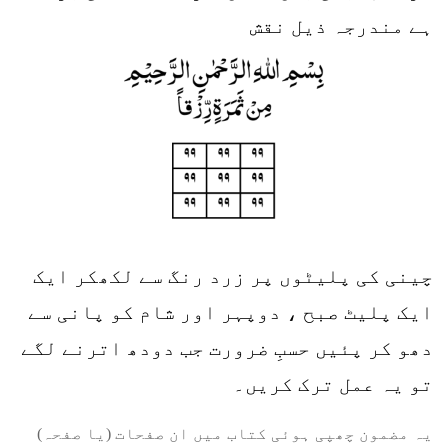
ہے مندرجہ ذیل نقش
چینی کی پلیٹوں پر زرد رنگ سے لکھکر ایک
ایک پلیٹ صبح ، دوپہر اور شام کو پانی سے
دھو کر پئیں حسبِ ضرورت جب دودھ اترنے لگے
تو یہ عمل ترک کریں۔
یہ مضمون چھپی ہوئی کتاب میں ان صفحات (یا صفحہ)