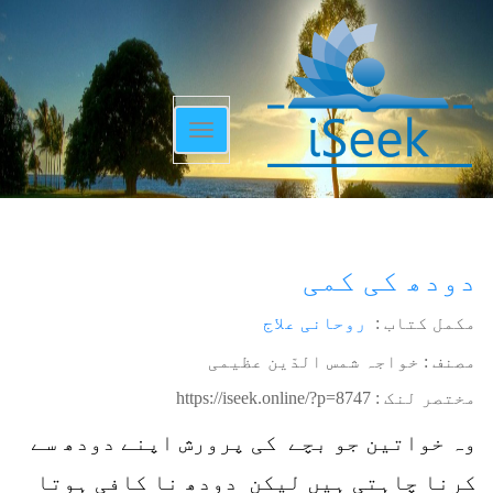
Toggle
navigation
دودھ کی کمی
مکمل کتاب :
روحانی علاج
مصنف : خواجہ شمس الدّین عظیمی
مختصر لنک :
https://iseek.online/?p=8747
وہ خواتین جو بچے کی پرورش اپنے دودھ سے
کرنا چاہتی ہیں لیکن دودھ نا کافی ہوتا