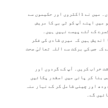
r
p
ں۔ میں نے ڈاکٹروں اور حکیموں سے
o
 میں اپنے آپ کو ٹی بی کا مریض
سرے کے لئے پیسے نہیں ہیں۔
 اندیش ہیں کہ میری شادی کی فکر
کہ جس کی برکت سے اللہ تعالیٰ صحت
قت خراب کریں۔ آپ کے گردوں اور
پس بنا کر پانی میں اسقدر پکائیں
ودھ اور چینی شامل کر کے نہار منہ