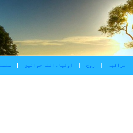
مراقبہ
روح
اولیاءاللہ خواتین
سلسلۂ