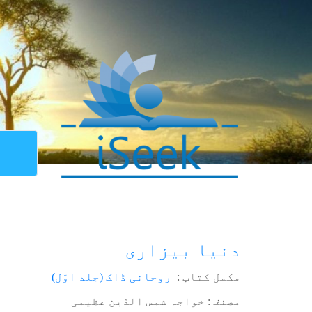
دنیا بیزاری
مکمل کتاب :
روحانی ڈاک (جلد اوّل)
مصنف : خواجہ شمس الدّین عظیمی