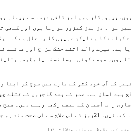
ہوں۔بیروزگار ہوں اور کافی عرصہ سے بیمار ہو
ہیں ہوا۔ دن بدن کمزور ہو رہا ہوں اور کبھی تو
 کرانے کا ہے لیکن غریبی کا یہ حال ہے کہ ایک
ا ہے۔ میرے والد اتنے خشک مزاج اور عاقبت نا
ا ہوں۔ مجھے کوئی ایسا نسخہ یا وظیفہ بتایئے 
نہیں کہ آپ خود کشی کے بارے میں سوچ کر اپنا و
اج بہت آسان ہے۔ عصر کے بعد گاجروں کے قتلے چ
ساری رات آسمان کے نیچے رکھا رہنے دیں۔ صبح د
صحت مند ہو جائیں گے۔
صفحہ) پر ملاحظہ فرمائیں:
156
تا
157