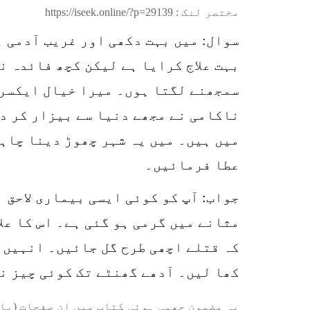
مختصر لنک :
https://iseek.online/?p=29139
سوال: میں بہت دکھی اور غریب آدمی 
بہت علاج کرایا ہے لیکن کچھ فائدہ ن
سمجھنے لگتا ہوں۔ میرا خیال ایکسرے
ناکامی نے مجھے دنیا سے بیزار کر دی
میں ہیں۔ میں یہ شہر چھوڑ دینا چاہت
عطا فرمائیں۔
جواب: آپ کو کوئی ایسی بیماری لاحق 
مثانے میں گرمی ہو گئی ہے۔ اس کا عل
کہ قتلے اچھی طرح گل جائیں۔ انہیں 
کھا لیں۔ آدھے گھنٹے تک کوئی چیز نہ کھائیں۔ 21روز کے اس علاج سے آپ 
یہ مضمون چھپی ہوئی کتاب میں ان صفحات (یا 