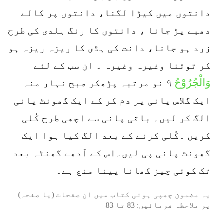
دانتوں میں کیڑا لگنا، دانتوں پر کالے
دھبے پڑ جانا ، دانتوں کا رنگ ہلدی کی طرح
زرد ہو جانا، دانت کی ہڈی کا ریزہ ریزہ ہو
کر ٹوٹنا وغیرہ وغیرہ ۔ ان سب کے لئے
وَالْجُرُوْحُ
۹ نو مرتبہ پڑھکر صبح نہار منہ
ایک گلاس پانی پر دم کر کے ایک گھونٹ پانی
الگ کر لیں۔ باقی پانی سے اچھی طرح کُلی
کریں ۔کُلی کرنے کے بعد الگ کیا ہوا ایک
گھونٹ پانی پی لیں۔اس کے آدھے گھنٹہ بعد
تک کوئی چیز کھانا پینا منع ہے۔
یہ مضمون چھپی ہوئی کتاب میں ان صفحات (یا صفحہ)
پر ملاحظہ فرمائیں:
83
تا
83