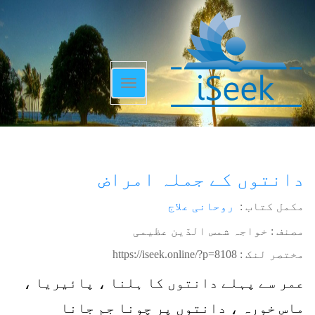
Toggle
navigation
دانتوں کے جملہ امراض
مکمل کتاب :
روحانی علاج
مصنف : خواجہ شمس الدّین عظیمی
مختصر لنک :
https://iseek.online/?p=8108
عمر سے پہلے دانتوں کا ہلنا ، پائیریا ،
ماس خورہ ، دانتوں پر چونا جم جانا