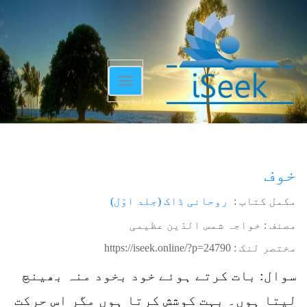
Toggle
navigation
خوف
مکمل کتاب :
روحانی ڈاک (جلد اوّل)
مصنف : خواجہ شمس الدّین عظیمی
مختصر لنک :
https://iseek.online/?p=24790
سوال: بات کرتے ہوئے خود بخود منہ بھینچ
لیتا ہوں۔ بہت کوشش کرتا ہوں مگر اس حرکت