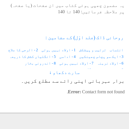
یہ مضمون چھپی ہوئی کتاب میں ان صفحات (یا صفحہ)
پر ملاحظہ فرمائیں:
140
تا
140
روحانی ڈاک (جلد اوّل) کے مضامین :
انتساب
ترتیب و پیشکش
1 - اولاد نہیں ہوتی
2 - الرجی کا علاج
3 - ایک سو پچاس چھینکیں
4 - اداسی
5 - انگلیاں کشش کا ذریعہ
6 - اولاد نرینہ
7 - اولاد نہیں ہوئی
8 - اندرونی بخار
9 - احساس کمتری
10 - استغناء اور کیلوریز
سارے دکھاو ↓
11 - انسانی وولٹیج
12 - ایک لاکھ خواہشات
براہِ مہربانی اپنی رائے سے مطلع کریں۔
13 - ایب نارمل زندگی
14 - اجمیر شریف کی حاضری
15 - آوارہ لڑکا
16 - آنکھوں کے سامنے نقطے
17 - آنکھ میں آنسو
Error:
Contact form not found.
18 - آدھے جسم میں درد
19 - آسمان
20 - آنتیں
21 - آپریشن
22 - آٹھ علاج
23 - انا للہ و انا الیہ راجعون
24 - اسلامی لباس کا تصور
25 - آرزو
26 - اندھی محبت
27 - استخارہ
28 - ایک عجیب بیماری
29 - اجتماعی خود کشی
30 - اجتماعی سکون
31 - اُم الصبیان
32 - آوازیں آتی ہیں