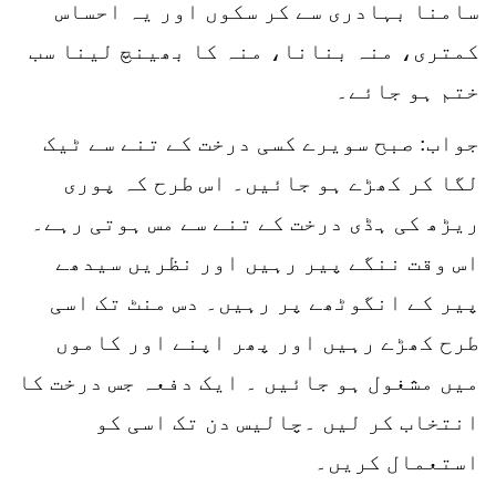
سامنا بہادری سے کر سکوں اور یہ احساس
کمتری، منہ بنانا، منہ کا بھینچ لینا سب
ختم ہو جائے۔
جواب: صبح سویرے کسی درخت کے تنے سے ٹیک
لگا کر کھڑے ہو جائیں۔ اس طرح کہ پوری
ریڑھ کی ہڈی درخت کے تنے سے مس ہوتی رہے۔
اس وقت ننگے پیر رہیں اور نظریں سیدھے
پیر کے انگوٹھے پر رہیں۔ دس منٹ تک اسی
طرح کھڑے رہیں اور پھر اپنے اور کاموں
میں مشغول ہو جائیں ۔ ایک دفعہ جس درخت کا
انتخاب کر لیں ۔چالیس دن تک اسی کو
استعمال کریں۔