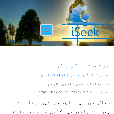
Toggle
navigation
خود سے باتیں کرنا
مکمل کتاب :
روحانی ڈاک (جلد اوّل)
مصنف : خواجہ شمس الدّین عظیمی
مختصر لنک :
https://iseek.online/?p=24794
سوال: میں اپنے آپ سے باتیں کرتا رہتا
ہوں۔ ان باتوں میں کبھی کسی دوسرے فرضی