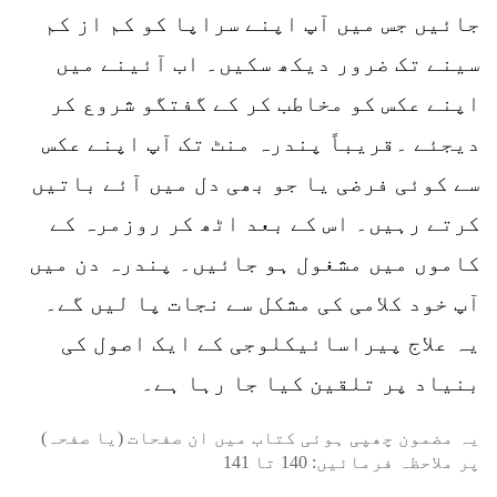
جائیں جس میں آپ اپنے سراپا کو کم از کم
سینے تک ضرور دیکھ سکیں۔ اب آئینے میں
اپنے عکس کو مخاطب کر کے گفتگو شروع کر
دیجئے ۔قریباً پندرہ منٹ تک آپ اپنے عکس
سے کوئی فرضی یا جو بھی دل میں آئے باتیں
کرتے رہیں۔ اس کے بعد اٹھ کر روزمرہ کے
کاموں میں مشغول ہو جائیں۔ پندرہ دن میں
آپ خود کلامی کی مشکل سے نجات پا لیں گے۔
یہ علاج پیراسائیکلوجی کے ایک اصول کی
بنیاد پر تلقین کیا جا رہا ہے۔
یہ مضمون چھپی ہوئی کتاب میں ان صفحات (یا صفحہ)
پر ملاحظہ فرمائیں:
140
تا
141