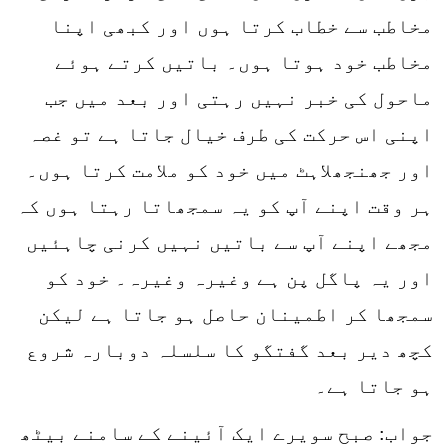
مخاطب سے خطاب کرتا ہوں اور کبھی اپنا
مخاطب خود ہوتا ہوں۔ باتیں کرتے ہوئے
ماحول کی خبر نہیں رہتی اور بعد میں جب
اپنی اس حرکت کی طرف خیال جاتا ہے تو غصہ
اور جھنجھلاہٹ میں خود کو ملامت کرتا ہوں۔
ہر وقت اپنے آپ کو یہ سمجھاتا رہتا ہوں کہ
مجھے اپنے آپ سے باتیں نہیں کرنی چاہئیں
اور یہ پاگل پن ہے وغیرہ وغیرہ۔ خود کو
سمجھا کر اطمینان حاصل ہو جاتا ہے لیکن
کچھ دیر بعد گفتگو کا سلسلہ دوبارہ شروع
ہو جاتا ہے۔
جواب: صبح سویرے ایک آئینے کے سامنے بیٹھ