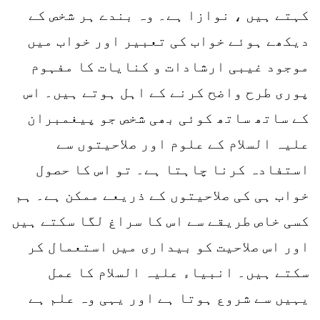
کہتے ہیں ، نوازا ہے۔ وہ بندے ہر شخص کے
دیکھے ہوئے خواب کی تعبیر اور خواب میں
موجود غیبی ارشادات و کنایات کا مفہوم
پوری طرح واضح کرنے کے اہل ہوتے ہیں۔ اس
کے ساتھ ساتھ کوئی بھی شخص جو پیغمبران
علیہ السلام کے علوم اور صلاحیتوں سے
استفادہ کرنا چاہتا ہے۔ تو اس کا حصول
خواب ہی کی صلاحیتوں کے ذریعے ممکن ہے۔ ہم
کسی خاص طریقے سے اس کا سراغ لگا سکتے ہیں
اور اس صلاحیت کو بیداری میں استعمال کر
سکتے ہیں۔ انبیاء علیہ السلام کا عمل
یہیں سے شروع ہوتا ہے اور یہی وہ علم ہے