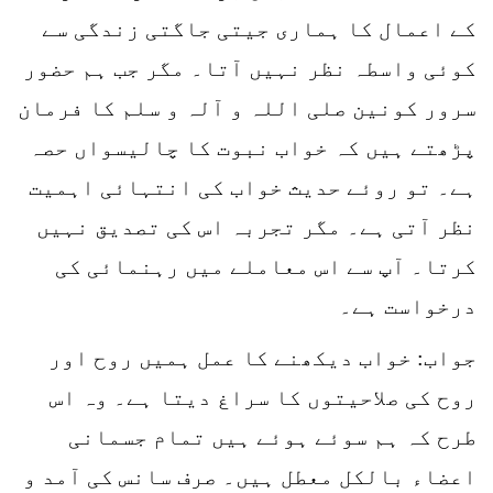
کے اعمال کا ہماری جیتی جاگتی زندگی سے
کوئی واسطہ نظر نہیں آتا۔ مگر جب ہم حضور
سرور کونین صلی اللہ و آلہ و سلم کا فرمان
پڑھتے ہیں کہ خواب نبوت کا چالیسواں حصہ
ہے۔ تو روئے حدیث خواب کی انتہائی اہمیت
نظر آتی ہے۔ مگر تجربہ اس کی تصدیق نہیں
کرتا۔ آپ سے اس معاملے میں رہنمائی کی
درخواست ہے۔
جواب: خواب دیکھنے کا عمل ہمیں روح اور
روح کی صلاحیتوں کا سراغ دیتا ہے۔ وہ اس
طرح کہ ہم سوئے ہوئے ہیں تمام جسمانی
اعضاء بالکل معطل ہیں۔ صرف سانس کی آمد و