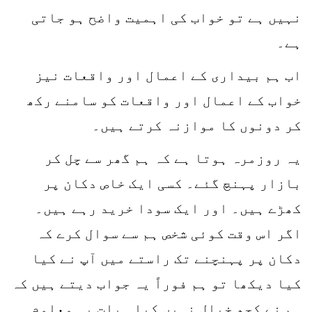
نہیں ہے تو خواب کی اہمیت واضح ہو جاتی
ہے۔
اب ہم بیداری کے اعمال اور واقعات نیز
خواب کے اعمال اور واقعات کو سامنے رکھ
کر دونوں کا موازنہ کرتے ہیں۔
یہ روزمرہ ہوتا ہے کہ ہم گھر سے چل کر
بازار پہنچ گئے۔ کسی ایک خاص دکان پر
کھڑے ہیں۔ اور ایک سودا خرید رہے ہیں۔
اگر اس وقت کوئی شخص ہم سے سوال کرے کہ
دکان پر پہنچنے تک راستے میں آپ نے کیا
کیا دیکھا تو ہم فوراً یہ جواب دیتے ہیں کہ
ہم نے کچھ خیال نہیں کیا۔ بات یہ معلوم