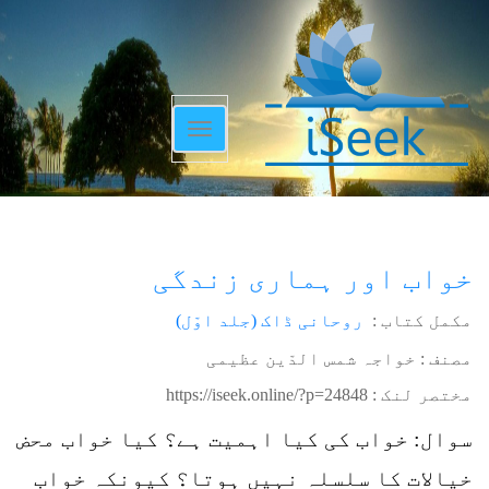
Toggle
navigation
خواب اور ہماری زندگی
مکمل کتاب :
روحانی ڈاک (جلد اوّل)
مصنف : خواجہ شمس الدّین عظیمی
مختصر لنک :
https://iseek.online/?p=24848
سوال: خواب کی کیا اہمیت ہے؟ کیا خواب محض
خیالات کا سلسلہ نہیں ہوتا؟ کیونکہ خواب