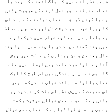
ضرور نظر آتے ہیں کہ جاگ اٹھنے کے بعد یا
تو اسے نہانے اور غسل کرنے کی ضرورت پڑتی
ہے یا کوئی ڈراؤنا خواب دیکھنے کے بعد اس
کا پورا خوف اور دہشت دل اور دماغ پر مسلط
ہو جاتا ہے یا جو کچھ خواب میں دیکھا ہے
وہی چند گھنٹے چند دن یا چند مہینے یا چند
سال بعد من و عن بیداری کی حالت میں پیش
آتا ہے۔ ایک فرد واحد بھی ایسا نہیں ملے
گا۔ جس نے اپنی زندگی میں اس طرح کا ایک
خواب یا ایک سے زائد خواب نہ دیکھے ہوں۔
اس حقیقت کے پیش نظر اس بات کی تردید ہو
جاتی ہے کہ خواب محض خیالی حیثیت رکھتا
ہے جب یہ مان لیا گیا ہے کہ خواب محض خیال