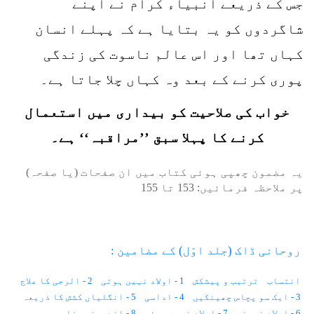
جس کے ذریعے انبیاء کرام نے اپنے
شاگردوں کو یہ بتایا ہے کہ پہلے انسان
کہاں تھا اور اس عالم ناسوت کی زندگی
پوری کرنے کے بعد وہ کہاں چلا جاتا ہے۔
خواب کی صلاحیت کو بیداری میں استعمال
کرنے کا پہلا سبق ’’مراقبہ‘‘ ہے۔
یہ مضمون چھپی ہوئی کتاب میں ان صفحات (یا صفحہ)
پر ملاحظہ فرمائیں:
153
تا
155
روحانی ڈاک (جلد اوّل) کے مضامین :
انتساب
ترتیب و پیشکش
1 - اولاد نہیں ہوتی
2 - الرجی کا علاج
3 - ایک سو پچاس چھینکیں
4 - اداسی
5 - انگلیاں کشش کا ذریعہ
6 - اولاد نرینہ
7 - اولاد نہیں ہوئی
8 - اندرونی بخار