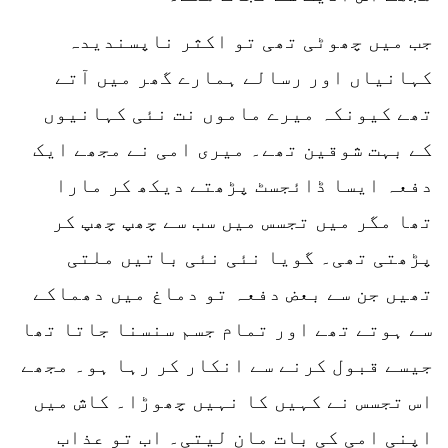
جب میں چھوٹی تھی تو اکثر ناپسندیدہ
کہانیاں اور رسالے ہمارے گھر میں آتے
تھے کیونکہ میرے ماموں نت نئی کہانیوں
کے بہت شوقین تھے۔ میری امی نے مجھے ایک
دفعہ ایسا ڈائجسٹ پڑھتے دیکھ کر مارا
تھا مگر میں تجسس میں سب سے چھپ چھپ کر
پڑھتی تھی۔ گویا نئی نئی باتیں ملتی
تھیں جن سے بعض دفعہ تو دماغ میں دھماکے
سے ہوتے تھے اور تمام جسم سنسنا جاتا تھا
جیسے قبول کرنے سے انکار کر رہا ہو۔ مجھے
اس تجسس نے کہیں کا نہیں چھوڑا۔ کاش میں
اپنی امی کی بات مان لیتی۔ اب تو عذاب