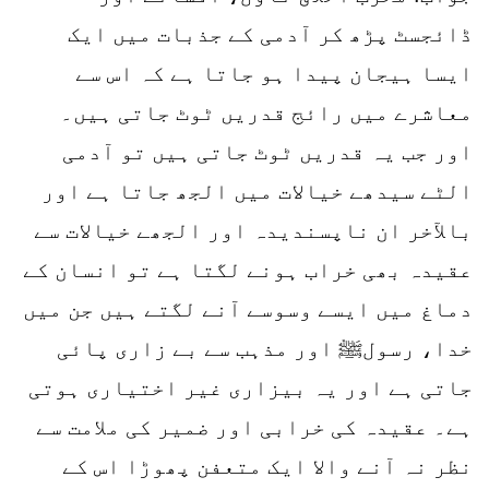
ڈائجسٹ پڑھ کر آدمی کے جذبات میں ایک
ایسا ہیجان پیدا ہو جاتا ہے کہ اس سے
معاشرے میں رائج قدریں ٹوٹ جاتی ہیں۔
اور جب یہ قدریں ٹوٹ جاتی ہیں تو آدمی
الٹے سیدھے خیالات میں الجھ جاتا ہے اور
بالآخر ان ناپسندیدہ اور الجھے خیالات سے
عقیدہ بھی خراب ہونے لگتا ہے تو انسان کے
دماغ میں ایسے وسوسے آنے لگتے ہیں جن میں
خدا، رسولﷺ اور مذہب سے بے زاری پائی
جاتی ہے اور یہ بیزاری غیر اختیاری ہوتی
ہے۔ عقیدہ کی خرابی اور ضمیر کی ملامت سے
نظر نہ آنے والا ایک متعفن پھوڑا اس کے