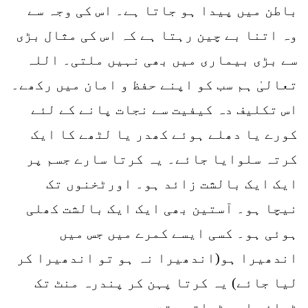
باطن میں پیدا ہو جاتا ہے۔ اس کی وجہ سے
وہ اتنا بے چین رہتا ہے کہ اس کی مثال بڑی
سے بڑی بیماری میں بھی نہیں ملتی۔ اللہ
تعالیٰ ہم سب کو اپنے حفظ و امان میں رکھے۔
اس تکلیف دہ کیفیت سے نجات پانے کے لئے
کورے یا دھلے ہوئے کھدر یا لٹھے کا ایک
کرتہ سلوایا جائے۔ یہ کرتا سارے جسم پر
ایک ایک بالشت زائد ہو۔ اورٹخنوں تک
نیچا ہو۔ آستین بھی ایک ایک بالشت کھلی
ہوئی ہو۔ کسی ایسے کمرے میں جس میں
اندھیرا ہو(اندھیرا نہ ہو تو اندھیرا کر
لیا جائے) یہ کرتا پہن کر پندرہ منٹ تک
ٹہلئے اور ٹہلتے وقت