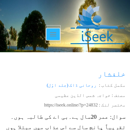
Toggle
navigation
خلفشار
مکمل کتاب :
روحانی ڈاک (جلد اوّل)
مصنف : خواجہ شمس الدّین عظیمی
مختصر لنک :
https://iseek.online/?p=24832
سوال: عمر 20سال ہے۔بی اے کی طالبہ ہوں۔
تقریباً پانچ سال سے اس عذاب میں مبتلا ہوں