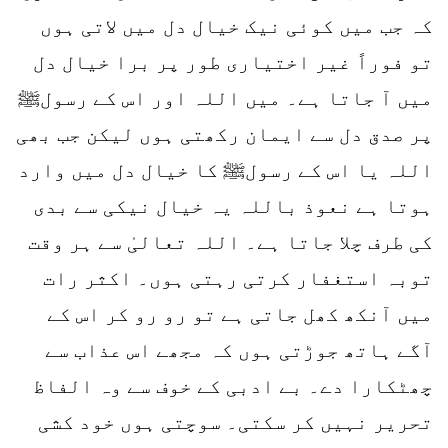
کہ جب میں کوئی نیک خیال دل میں لاتی ہوں
تو فوراً غیر اختیاری طور پر برا خیال دل
میں آ جاتا ہے۔ میں اللہ اور اس کے رسولﷺ
پر صدق دل سے ایمان رکھتی ہوں لیکن جب بھی
اللہ یا اس کے رسولﷺ کا خیال دل میں وارد
ہوتا ہے نعوذ باللہ یہ خیال نیکی سے بدی
کی طرف چلا جاتا ہے۔ اللہ تعالیٰ سے ہر وقت
توبہ استغفار کرتی رہتی ہوں۔ اکثر رات
میں آنکھ کھل جاتی ہے تو رو رو کر اس کے
آگے ہاتھ جوڑتی ہوں کہ مجھے اس عذاب سے
چھٹکارا دے۔ بے ادبی کے خوف سے وہ الفاظ
تحریر نہیں کر سکتی۔ سوچتی ہوں خود کشی