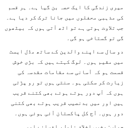
میری زندگی کا ایک حصہ بن گیا ہے۔ ہر قسم
کی مذہبی محفلوں میں جانا ترک کر دیا ہے۔
جب تلاوت ہوتی ہے تو اٹھ آتی ہوں کہ بیٹھوں
گی تو گستاخی ہو گی۔
دو سال سے اپنے والدین کے ساتھ مڈل ایسٹ
میں مقیم ہوں۔ لوگ کہتے ہیں کہ بڑی خوش
قسمت ہو کہ آسانی سے مقامات مقدسہ کی
زیارت کر سکتی ہو۔ سنتی ہوں تو رو پڑتی
ہوں کہ آپ دور ہوتے ہوئے بھی کتنے قریب
ہیں اور میں بدنصیب قریب ہوتے بھی کتنی
دور ہوں۔ آج کل پاکستان آئی ہوئی ہوں۔
جواب: مخرب اخلاق ناول، افسانے اور