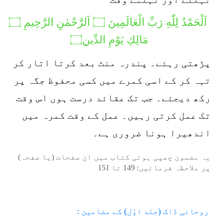
اَلْحَمْدُ لِلّٰهِ رَبِّ الْعَالَمِينَ ۝ اَلرَّحْمٰنِ الرَّحِيمِ ۝
مَالِكِ يَوْمِ الدِّين
۝
پڑھتی رہئے۔ پندرہ منٹ بعد کرتا اتار کر
تہہ کر کے اسی کمرے میں کسی محفوظ جگہ پر
رکھ دیجئے۔ جب تک عقائد درست ہوں اس وقت
تک عمل کرتی رہیں۔ عمل کے وقت کمرہ میں
اندھیرا ہونا ضروری ہے۔
یہ مضمون چھپی ہوئی کتاب میں ان صفحات (یا صفحہ)
پر ملاحظہ فرمائیں:
149
تا
151
روحانی ڈاک (جلد اوّل) کے مضامین :