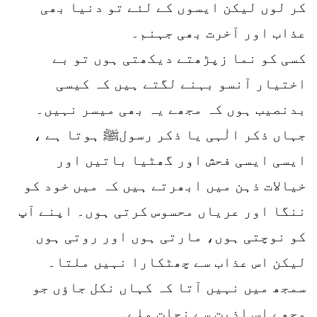
کر لوں لیکن ایسوں کے لئے تو دنیا بھی
عذاب اور آخرت بھی جہنم۔
کسی کو نما زپڑھتے دیکھتی ہوں تو بے
اختیار آنسو بہنے لگتے ہیں کہ کیسی
بدنصیب ہوں کہ مجھے یہ بھی میسر نہیں۔
جہاں ذکر الٰہی یا ذکر رسولﷺ ہوتا ہے ،
ایسی ایسی فحش اور گھٹیا باتیں اور
خیالات ذہن میں ابھرتے ہیں کہ میں خود کو
ننگا اور عریاں محسوس کرتی ہوں۔ اپنے آپ
کو نوچتی ہوں، مارتی ہوں اور روتی ہوں
لیکن اس عذاب سے چھٹکارا نہیں ملتا۔
سمجھ میں نہیں آتا کہ کہاں نکل جاؤں جو
مجھے اس اذیت سے نجات ملے۔