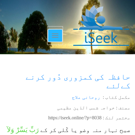
Toggle
navigation
حافظہ کی کمزوری دُور کرنے
کےلئے
مکمل کتاب :
روحانی علاج
مصنف : خواجہ شمس الدّین عظیمی
مختصر لنک :
https://iseek.online/?p=8038
رَبِّ یَسِّرْ وَلآ
صبح نہار منہ وضو یا کُلی کر کے