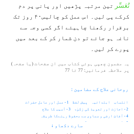
تُعَسِّر
تین مرتبہ پڑھیں اور پانی پر دم
کرکے پی لیں۔ اس عمل کو چالیس۴۰ روز تک
برقرار رکھنا چاہیئے اگر کسی وجہ سے
ناغہ ہو جائے تو دن شمار کر کے بعد میں
پورے کر لیں۔
یہ مضمون چھپی ہوئی کتاب میں ان صفحات (یا صفحہ)
پر ملاحظہ فرمائیں:
77
تا
77
روحانی علاج کے مضامین :
انتساب
ابتدائیہ
پیش لفظ
1 - عمل اور عامل حضرات
2 - اجازت اور تعویذ کی زکوٰۃ
3 - آسیب کا علاج
4 - آفاتِ ارضی و سماوی سے محفوظ رہنےکا طریقہ
5 - آنکھوں کے امراض
6 - موتیا اور پڑبال
سارے دکھاو ↓
7 - رتوندہ یا شب کوری
8 - نگاہ کی کمزوری
9 - آنکھ کا نرسنگھا